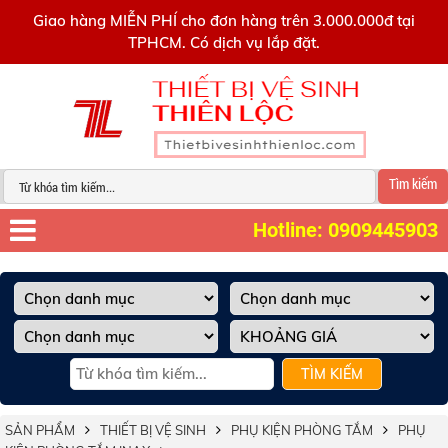
0909445903
Giao hàng MIỄN PHÍ cho đơn hàng trên 3.000.000đ tại
TPHCM. Có dịch vụ lắp đặt.
Tìm kiếm
Hotline: 0909445903
TÌM KIẾM
SẢN PHẨM
THIẾT BỊ VỆ SINH
PHỤ KIỆN PHÒNG TẮM
PHỤ