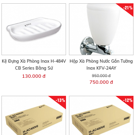
-21%
Kệ Đựng Xà Phòng Inax H-484V
Hộp Xà Phòng Nước Gắn Tường
CB Series Bằng Sứ
Inax KFV-24AY
130.000 đ
950.000 đ
750.000 đ
-13%
-12%