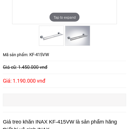
Tap to expand
Tap to expand
KF-415VW
Mã sản phẩm:
Giá cũ: 1.450.000 vnđ
Giá: 1.190.000 vnđ
Giá treo khăn INAX KF-415VW là sản phẩm hãng