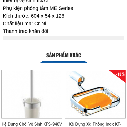
thiết bị vệ sinh INAX
Phụ kiện phòng tắm ME Series
Kích thước: 604 x 54 x 128
Chất liệu mạ: Cr-Ni
Thanh treo khăn đôi
SẢN PHẨM KHÁC
-13%
Kệ Đựng Chổi Vệ Sinh KFS-948V
Kệ Đựng Xà Phòng Inax KF-