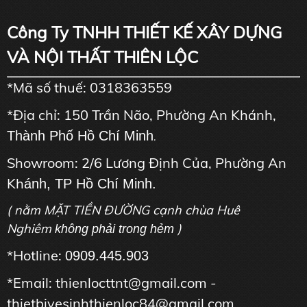
Công Ty TNHH THIẾT KẾ XÂY DỰNG
VÀ NỘI THẤT THIÊN LỘC
*Mã số thuế: 0318363559
*Địa chỉ: 150 Trần Não, Phường An Khánh,
Thành Phố Hồ Chí Minh
.
Showroom: 2/6 Lương Định Của, Phường An
Kh
ánh, TP Hồ Chí Minh.
( nằm MẶT TIỀN ĐƯỜNG cạnh chùa Huê
Nghiêm
)
không phải trong hẻm
*Hotline:
0909.445.903
*Email: thienlocttnt@gmail.com -
thietbivesinhthienloc84@gmail.com