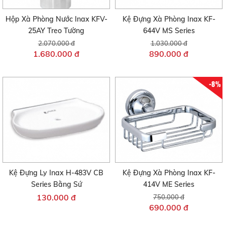
Hộp Xà Phòng Nước Inax KFV-
Kệ Đựng Xà Phòng Inax KF-
25AY Treo Tường
644V MS Series
2.070.000 đ
1.030.000 đ
1.680.000 đ
890.000 đ
-8%
Kệ Đựng Ly Inax H-483V CB
Kệ Đựng Xà Phòng Inax KF-
Series Bằng Sứ
414V ME Series
130.000 đ
750.000 đ
690.000 đ