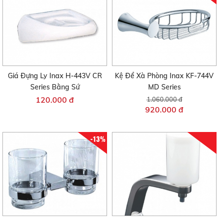
Giá Đựng Ly Inax H-443V CR
Kệ Để Xà Phòng Inax KF-744V
Series Bằng Sứ
MD Series
120.000 đ
1.060.000 đ
920.000 đ
-13%