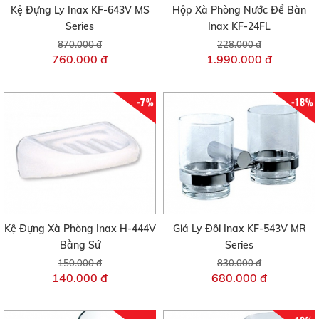
Kệ Đựng Ly Inax KF-643V MS
Hộp Xà Phòng Nước Để Bàn
Series
Inax KF-24FL
870.000 đ
228.000 đ
760.000 đ
1.990.000 đ
-7%
-18%
Kệ Đựng Xà Phòng Inax H-444V
Giá Ly Đôi Inax KF-543V MR
Bằng Sứ
Series
150.000 đ
830.000 đ
140.000 đ
680.000 đ