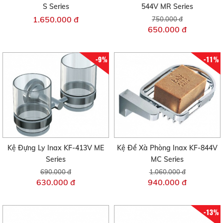
S Series
544V MR Series
1.650.000 đ
750.000 đ
650.000 đ
-9%
-11%
Kệ Đựng Ly Inax KF-413V ME
Kệ Để Xà Phòng Inax KF-844V
Series
MC Series
690.000 đ
1.060.000 đ
630.000 đ
940.000 đ
-13%