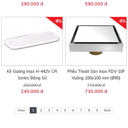
290.000 đ
590.000 đ
-8%
-5%
Kệ Gương Inax H-442V CR
Phễu Thoát Sàn Inax FDV-10F
Series Bằng Sứ
Vuông 100x100 mm (Ø90)
260.000 đ
770.000 đ
240.000 đ
730.000 đ
First
1
2
3
4
5
6
7
8
9
End