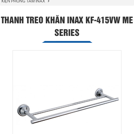
KIỆN PHÒNG TẮM INAX
THANH TREO KHĂN INAX KF-415VW ME
SERIES