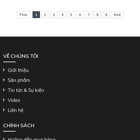
First
1
2
3
4
5
6
7
8
9
End
VỀ CHÚNG TÔI
Giới thiệu
Sản phẩm
Tin tức & Sự kiện
Video
Liên hệ
CHÍNH SÁCH
Hướng dẫn mua hàng