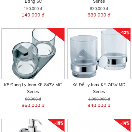
Bằng Sứ
Series
150.000 đ
830.000 đ
140.000 đ
680.000 đ
-13%
Kệ Đựng Ly Inax KF-843V MC
Kệ Để Ly Inax KF-743V MD
Series
Series
99.000 đ
1.080.000 đ
860.000 đ
940.000 đ
-19%
-14%