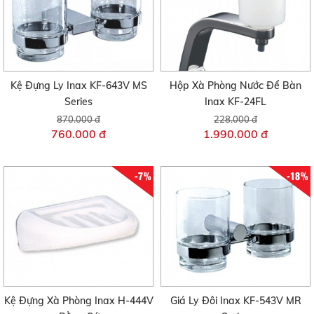
Kệ Đựng Ly Inax KF-643V MS
Hộp Xà Phòng Nước Để Bàn
Series
Inax KF-24FL
870.000 đ
228.000 đ
760.000 đ
1.990.000 đ
-7%
-18%
Kệ Đựng Xà Phòng Inax H-444V
Giá Ly Đôi Inax KF-543V MR