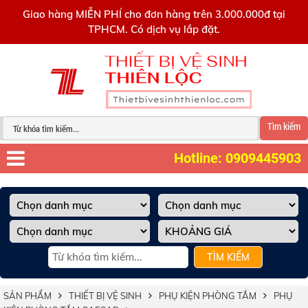
0909445903
Giao hàng MIỄN PHÍ cho đơn hàng trên 3.000.000đ tại
TPHCM. Có dịch vụ lắp đặt.
Tìm kiếm
Hotline: 0909445903
TÌM KIẾM
SẢN PHẨM
THIẾT BỊ VỆ SINH
PHỤ KIỆN PHÒNG TẮM
PHỤ