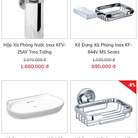
Hộp Xà Phòng Nước Inax KFV-
Kệ Đựng Xà Phòng Inax KF-
25AY Treo Tường
644V MS Series
2.070.000 đ
1.030.000 đ
1.680.000 đ
890.000 đ
-8%