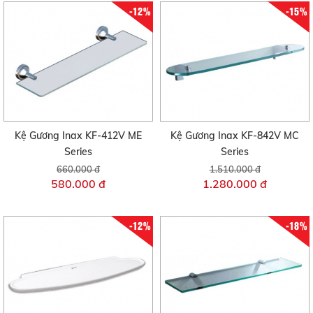
-12%
-15%
Kệ Gương Inax KF-412V ME
Kệ Gương Inax KF-842V MC
Series
Series
660.000 đ
1.510.000 đ
580.000 đ
1.280.000 đ
-12%
-18%