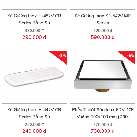
Kệ Gương Inax H-482V CB
Kệ Gương Inax KF-542V MR
Series Bằng Sứ
Series
330.000 đ
720.000 đ
290.000 đ
590.000 đ
-8%
-5%
Kệ Gương Inax H-442V CR
Phễu Thoát Sàn Inax FDV-10F
Series Bằng Sứ
Vuông 100x100 mm (Ø90)
260.000 đ
770.000 đ
240.000 đ
730.000 đ