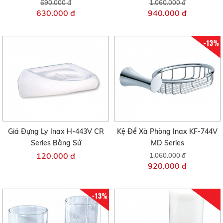
690.000 đ
1.060.000 đ
630.000 đ
940.000 đ
-13%
Giá Đựng Ly Inax H-443V CR
Kệ Để Xà Phòng Inax KF-744V
Series Bằng Sứ
MD Series
120.000 đ
1.060.000 đ
920.000 đ
-13%