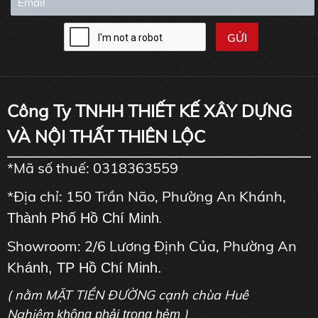
Công Ty TNHH THIẾT KẾ XÂY DỰNG
VÀ NỘI THẤT THIÊN LỘC
*Mã số thuế: 0318363559
*Địa chỉ: 150 Trần Não, Phường An Khánh,
Thành Phố Hồ Chí Minh
.
Showroom: 2/6 Lương Định Của, Phường An
Kh
ánh, TP Hồ Chí Minh.
( nằm MẶT TIỀN ĐƯỜNG cạnh chùa Huê
Nghiêm
)
không phải trong hẻm