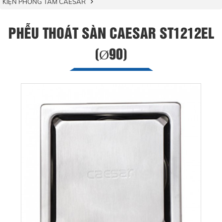
KIỆN PHÒNG TẮM CAESAR
PHỄU THOÁT SÀN CAESAR ST1212EL
(Ø90)