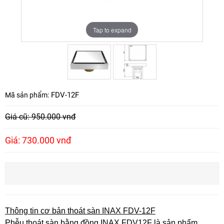
Tap to expand
Tap to expand
FDV-12F
Mã sản phẩm:
Giá cũ: 950.000 vnđ
Giá: 730.000 vnđ
Thông tin cơ bản thoát sàn INAX FDV-12F
Phễu thoát sàn bằng đồng INAX FDV12F là sản phẩm