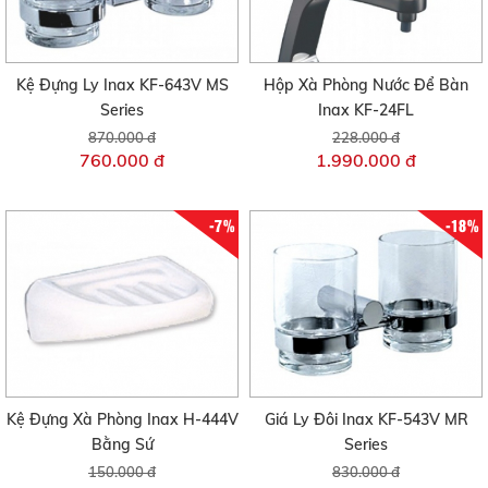
Kệ Đựng Ly Inax KF-643V MS
Hộp Xà Phòng Nước Để Bàn
Series
Inax KF-24FL
870.000 đ
228.000 đ
760.000 đ
1.990.000 đ
-7%
-18%
Kệ Đựng Xà Phòng Inax H-444V
Giá Ly Đôi Inax KF-543V MR
Bằng Sứ
Series
150.000 đ
830.000 đ