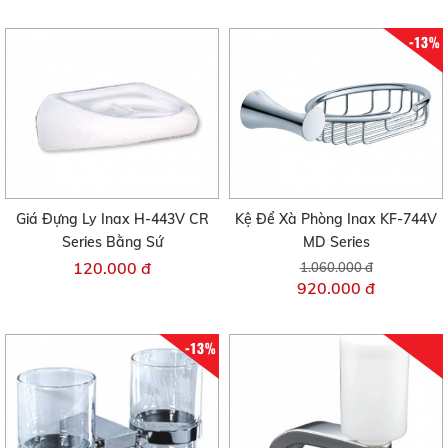
-13%
Giá Đựng Ly Inax H-443V CR
Kệ Để Xà Phòng Inax KF-744V
Series Bằng Sứ
MD Series
120.000 đ
1.060.000 đ
920.000 đ
-13%