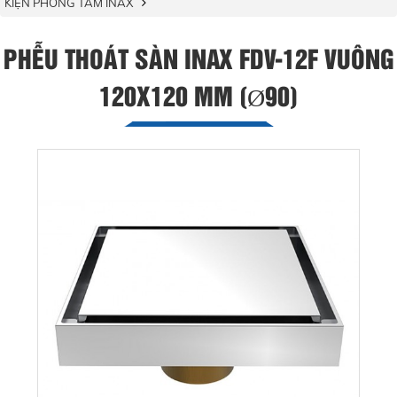
KIỆN PHÒNG TẮM INAX
PHỄU THOÁT SÀN INAX FDV-12F VUÔNG
120X120 MM (Ø90)