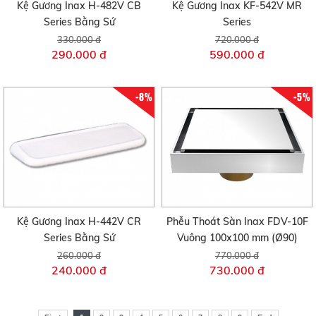
Kệ Gương Inax H-482V CB
Kệ Gương Inax KF-542V MR
Series Bằng Sứ
Series
330.000 đ
720.000 đ
290.000 đ
590.000 đ
-8%
-5%
Kệ Gương Inax H-442V CR
Phễu Thoát Sàn Inax FDV-10F
Series Bằng Sứ
Vuông 100x100 mm (Ø90)
260.000 đ
770.000 đ
240.000 đ
730.000 đ