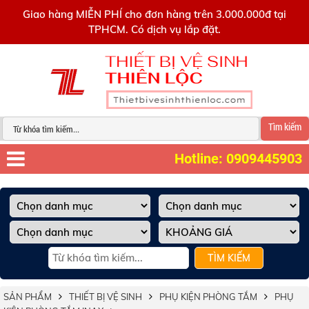
0909445903
Giao hàng MIỄN PHÍ cho đơn hàng trên 3.000.000đ tại
TPHCM. Có dịch vụ lắp đặt.
Tìm kiếm
Hotline: 0909445903
TÌM KIẾM
SẢN PHẨM
THIẾT BỊ VỆ SINH
PHỤ KIỆN PHÒNG TẮM
PHỤ