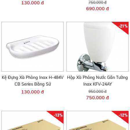
130.000 đ
750.000 đ
690.000 đ
-21%
Kệ Đựng Xà Phòng Inax H-484V
Hộp Xà Phòng Nước Gắn Tường
CB Series Bằng Sứ
Inax KFV-24AY
130.000 đ
950.000 đ
750.000 đ
-13%
-12%