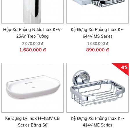
Hộp Xà Phòng Nước Inax KFV-
Kệ Đựng Xà Phòng Inax KF-
25AY Treo Tường
644V MS Series
2.070.000 đ
1.030.000 đ
1.680.000 đ
890.000 đ
-8%
Kệ Đựng Ly Inax H-483V CB
Kệ Đựng Xà Phòng Inax KF-
Series Bằng Sứ
414V ME Series