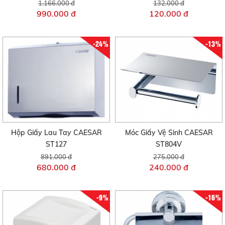
1.166.000 đ
132.000 đ
990.000 đ
120.000 đ
-24%
-13%
Hộp Giấy Lau Tay CAESAR
Móc Giấy Vệ Sinh CAESAR
ST127
ST804V
891.000 đ
275.000 đ
680.000 đ
240.000 đ
-9%
-16%