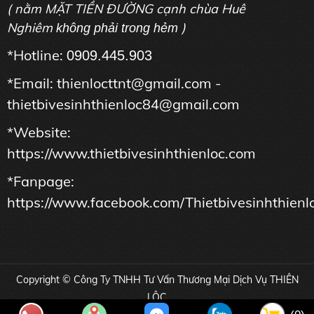
( nằm MẶT TIỀN ĐƯỜNG cạnh chùa Huê
Nghiêm
)
không phải trong hẻm
*Hotline:
0909.445.903
*Email: thienlocttnt@gmail.com -
thietbivesinhthienloc84@gmail.com
*Website:
https://www.thietbivesinhthienloc.com
*Fanpage:
https://www.facebook.com/Thietbivesinhthienl
Copyright © Công Ty TNHH Tư Vấn Thương Mại Dịch Vụ THIÊN
LỘC