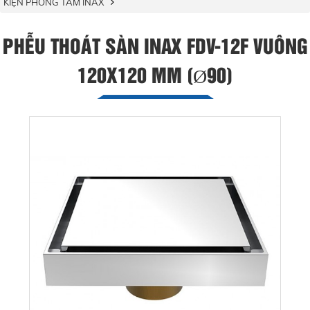
KIỆN PHÒNG TẮM INAX
PHỄU THOÁT SÀN INAX FDV-12F VUÔNG
120X120 MM (Ø90)