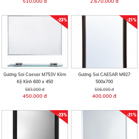
510.000 đ
2.670.000 đ
-23%
-21%
Gương Soi Caesar M753V Kèm
Gương Soi CAESAR M927
Kệ Kính 600 x 450
500x700
583.000 đ
506.000 đ
450.000 đ
400.000 đ
-23%
-21%