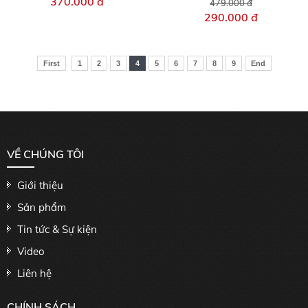
370.000 đ
479.000 đ
290.000 đ
First
1
2
3
4
5
6
7
8
9
End
VỀ CHÚNG TÔI
Giới thiệu
Sản phẩm
Tin tức & Sự kiện
Video
Liên hệ
CHÍNH SÁCH