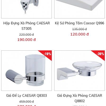
Hộp Đựng Xà Phòng CAESAR
Kệ Sứ Phòng Tắm Caesar Q996
ST005
135.000 đ
120.000 đ
220.000 đ
190.000 đ
-19%
-39%
Giá Để Ly CAESAR Q8303
Giá Đựng Xà Phòng CAESAR
Q8802
459.000 đ