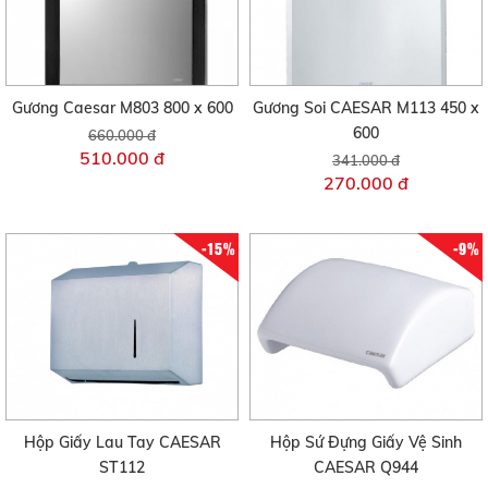
Gương Caesar M803 800 x 600
Gương Soi CAESAR M113 450 x
600
660.000 đ
510.000 đ
341.000 đ
270.000 đ
-15%
-9%
Hộp Giấy Lau Tay CAESAR
Hộp Sứ Đựng Giấy Vệ Sinh
ST112
CAESAR Q944