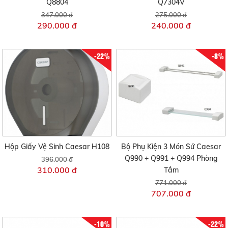
Q8804
Q7304V
347.000 đ
275.000 đ
290.000 đ
240.000 đ
-22%
-8%
Hộp Giấy Vệ Sinh Caesar H108
Bộ Phụ Kiện 3 Món Sứ Caesar
Q990 + Q991 + Q994 Phòng
396.000 đ
310.000 đ
Tắm
771.000 đ
707.000 đ
-10%
-22%