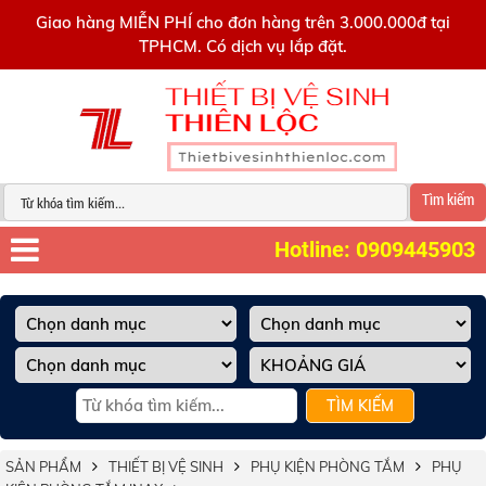
0909445903
Giao hàng MIỄN PHÍ cho đơn hàng trên 3.000.000đ tại
TPHCM. Có dịch vụ lắp đặt.
Tìm kiếm
Hotline: 0909445903
TÌM KIẾM
SẢN PHẨM
THIẾT BỊ VỆ SINH
PHỤ KIỆN PHÒNG TẮM
PHỤ