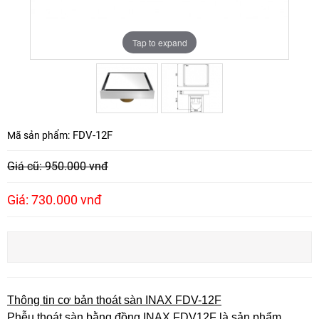
Tap to expand
Tap to expand
FDV-12F
Mã sản phẩm:
Giá cũ: 950.000 vnđ
Giá: 730.000 vnđ
Thông tin cơ bản thoát sàn INAX FDV-12F
Phễu thoát sàn bằng đồng INAX FDV12F là sản phẩm