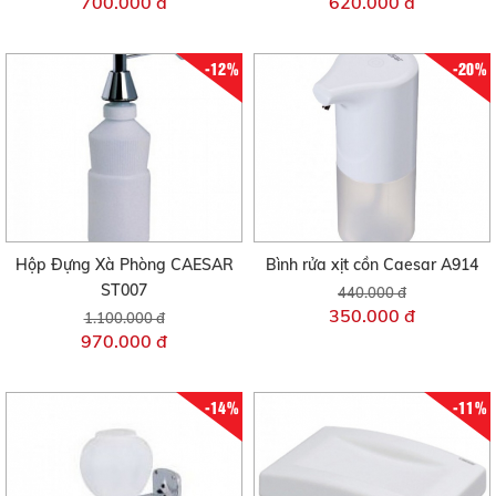
700.000 đ
620.000 đ
-12%
-20%
Hộp Đựng Xà Phòng CAESAR
Bình rửa xịt cồn Caesar A914
ST007
440.000 đ
350.000 đ
1.100.000 đ
970.000 đ
-14%
-11%