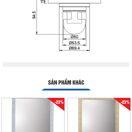
SẢN PHẨM KHÁC
-23%
-23%