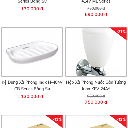
Series Bằng Sứ
414V ME Series
130.000 đ
750.000 đ
690.000 đ
-21%
Kệ Đựng Xà Phòng Inax H-484V
Hộp Xà Phòng Nước Gắn Tường
CB Series Bằng Sứ
Inax KFV-24AY
130.000 đ
950.000 đ
750.000 đ
-13%
-12%