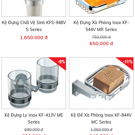
Kệ Đựng Chổi Vệ Sinh KFS-948V
Kệ Đựng Xà Phòng Inax KF-
S Series
544V MR Series
1.650.000 đ
750.000 đ
650.000 đ
-9%
-11%
Kệ Đựng Ly Inax KF-413V ME
Kệ Để Xà Phòng Inax KF-844V
Series
MC Series
690.000 đ
1.060.000 đ