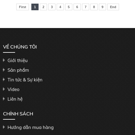
First
1
2
3
4
5
6
7
8
9
End
VỀ CHÚNG TÔI
Giới thiệu
Sản phẩm
Tin tức & Sự kiện
Video
Liên hệ
CHÍNH SÁCH
Hướng dẫn mua hàng