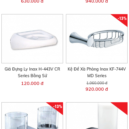
630.000 đ
940.000 đ
-13%
Giá Đựng Ly Inax H-443V CR
Kệ Để Xà Phòng Inax KF-744V
Series Bằng Sứ
MD Series
120.000 đ
1.060.000 đ
920.000 đ
-13%