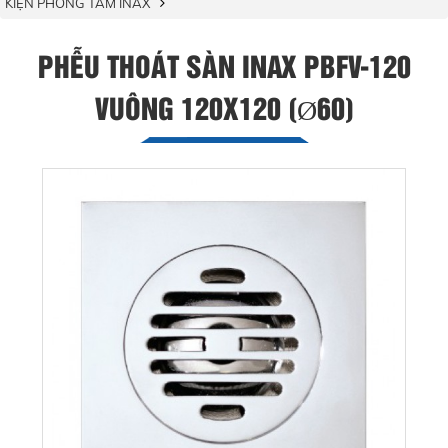
KIỆN PHÒNG TẮM INAX
PHỄU THOÁT SÀN INAX PBFV-120
VUÔNG 120X120 (Ø60)