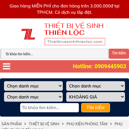
0909445903
Giao hàng MIỄN PHÍ cho đơn hàng trên 3.000.000đ tại
TPHCM. Có dịch vụ lắp đặt.
Tìm kiếm
Hotline: 0909445903
TÌM KIẾM
SẢN PHẨM
THIẾT BỊ VỆ SINH
PHỤ KIỆN PHÒNG TẮM
PHỤ