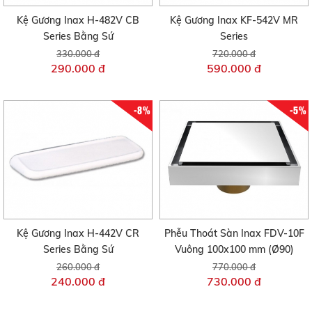
Kệ Gương Inax H-482V CB
Kệ Gương Inax KF-542V MR
Series Bằng Sứ
Series
330.000 đ
720.000 đ
290.000 đ
590.000 đ
-8%
-5%
Kệ Gương Inax H-442V CR
Phễu Thoát Sàn Inax FDV-10F
Series Bằng Sứ
Vuông 100x100 mm (Ø90)
260.000 đ
770.000 đ
240.000 đ
730.000 đ