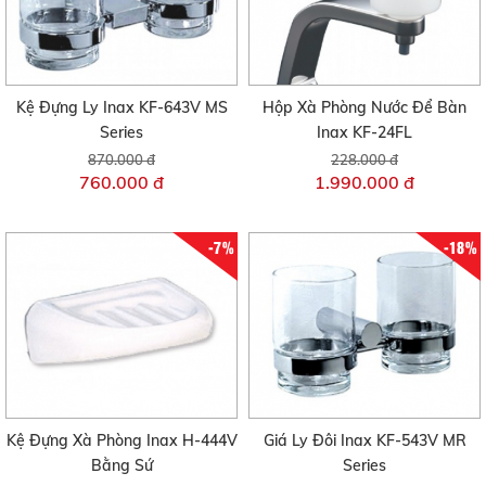
Kệ Đựng Ly Inax KF-643V MS
Hộp Xà Phòng Nước Để Bàn
Series
Inax KF-24FL
870.000 đ
228.000 đ
760.000 đ
1.990.000 đ
-7%
-18%
Kệ Đựng Xà Phòng Inax H-444V
Giá Ly Đôi Inax KF-543V MR
Bằng Sứ
Series