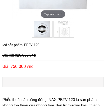
Tap to expand
Tap to expand
PBFV-120
Mã sản phẩm:
Giá cũ: 820.000 vnđ
Giá: 750.000 vnđ
Phễu thoát sàn bằng đồng INAX PBFV-120 là sản phẩm
không thể thiếu của phòng tắm, đến từ thương hiệu thiết bị