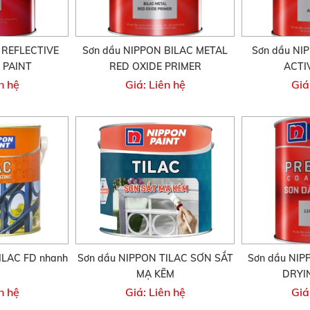
 REFLECTIVE
Sơn dầu NIPPON BILAC METAL
Sơn dầu NI
 PAINT
RED OXIDE PRIMER
ACTI
n hệ
Giá: Liên hệ
Giá
ILAC FD nhanh
Sơn dầu NIPPON TILAC SƠN SẮT
Sơn dầu NIP
MẠ KẼM
DRYI
n hệ
Giá: Liên hệ
Giá