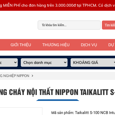
g MIỄN PHÍ cho đơn hàng trên 3.000.000đ tại TPHCM. Có dịch vụ
Tìm ki
GIỚI THIỆU
THƯƠNG HIỆU
DỊCH VỤ
DỰ
G NGHIỆP NIPPON
G CHÁY NỘI THẤT NIPPON TAIKALITT 
Taikalitt S-100 NCB In
Mã sản phẩm: