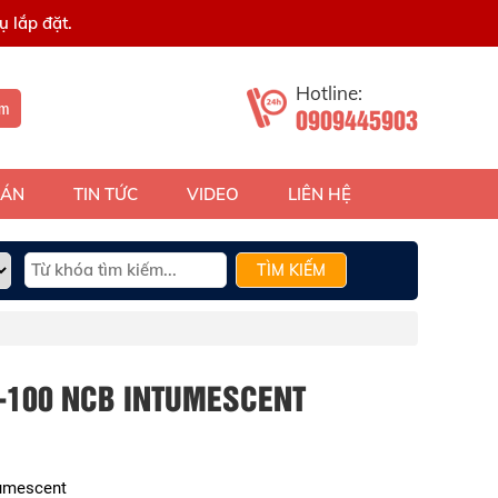
 lắp đặt.
Hotline:
ếm
0909445903
 ÁN
TIN TỨC
VIDEO
LIÊN HỆ
TÌM KIẾM
S-100 NCB INTUMESCENT
tumescent