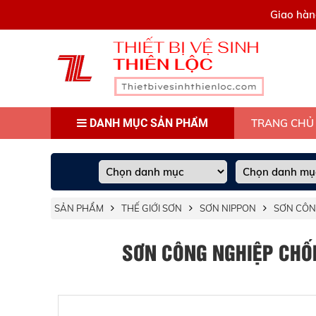
0909445903
Giao hàn
DANH MỤC SẢN PHẨM
TRANG CHỦ
SẢN PHẨM
THẾ GIỚI SƠN
SƠN NIPPON
SƠN CÔN
SƠN CÔNG NGHIỆP CHỐN