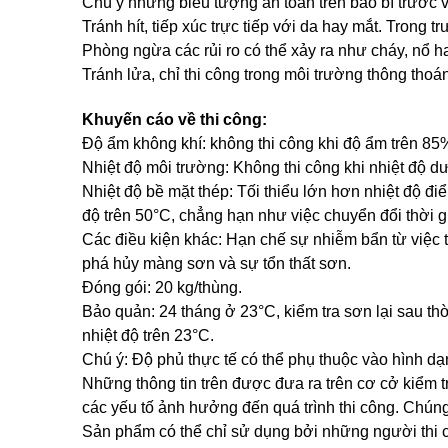
Chú ý những biểu tượng an toàn trên bao bì trước v
Tránh hít, tiếp xúc trực tiếp với da hay mắt. Trong 
Phòng ngừa các rủi ro có thể xảy ra như cháy, nổ
Tránh lửa, chỉ thi công trong môi trường thông tho
Khuyến cáo về thi công:
Độ ẩm không khí: không thi công khi độ ẩm trên 85
Nhiệt độ môi trường: Không thi công khi nhiệt độ d
Nhiệt độ bề mặt thép: Tối thiểu lớn hơn nhiệt độ đi
độ trên 50°C, chẳng hạn như việc chuyển đổi thời g
Các điều kiện khác: Hạn chế sự nhiễm bẩn từ việc t
phá hủy màng sơn và sự tổn thất sơn.
Đóng gói: 20 kg/thùng.
Bảo quản: 24 tháng ở 23°C, kiểm tra sơn lại sau thờ
nhiệt độ trên 23°C.
Chú ý: Độ phủ thực tế có thể phụ thuộc vào hình dạng
Những thông tin trên được đưa ra trên cơ cở kiểm tr
các yếu tố ảnh hưởng đến quá trình thi công. Chún
Sản phẩm có thể chỉ sử dụng bởi những người thi 