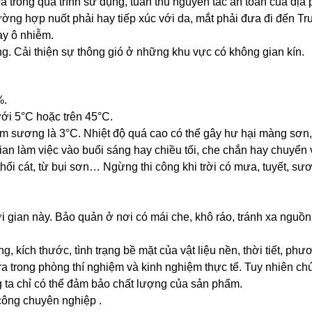
à trong quá trình sử dụng, tuân thủ nguyên tắc an toàn của địa
trường hợp nuốt phải hay tiếp xúc với da, mắt phải đưa đi đến Tr
 hay ô nhiễm.
áng. Cải thiện sự thông gió ở những khu vực có không gian kín
%.
ưới 5°C hoặc trên 45°C.
ểm sương là 3°C. Nhiệt độ quá cao có thể gây hư hại màng sơn, 
ian làm việc vào buổi sáng hay chiều tối, che chắn hay chuyển
hổi cát, từ bụi sơn… Ngừng thi công khi trời có mưa, tuyết, sư
i gian này. Bảo quản ở nơi có mái che, khô ráo, tránh xa nguồn
, kích thước, tình trạng bề mặt của vật liệu nền, thời tiết, phư
a trong phòng thí nghiệm và kinh nghiệm thực tế. Tuy nhiên chú
g ta chỉ có thể đảm bảo chất lượng của sản phẩm.
công chuyên nghiệp .