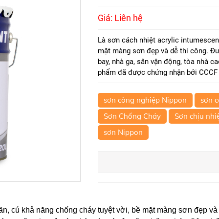
Giá: Liên hệ
Là sơn cách nhiệt acrylic intumescen
mặt màng sơn đẹp và dễ thi công. Đượ
bay, nhà ga, sân vận động, tòa nhà c
phẩm đã được chứng nhận bởi CCCF
sơn công nghiệp Nippon
sơn 
Sơn Chống Cháy
Sơn chịu nhi
sơn Nippon
ần, cú khả năng chống cháy tuyệt vời, bề mặt màng sơn đẹp và 