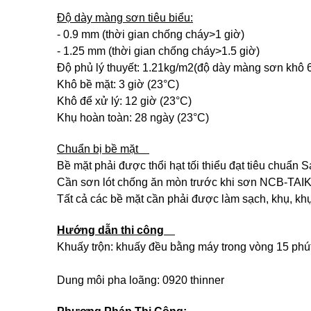
Độ dày màng sơn tiêu biểu:
- 0.9 mm (thời gian chống cháy>1 giờ)
- 1.25 mm (thời gian chống cháy>1.5 giờ)
Độ phủ lý thuyết: 1.21kg/m2(độ dày màng sơn khô 
Khô bề mặt: 3 giờ (23°C)
Khô để xử lý: 12 giờ (23°C)
Khụ hoàn toàn: 28 ngày (23°C)
Chuẩn bị bề mặt
Bề mặt phải được thổi hạt tối thiểu đạt tiêu chuẩn
Cần sơn lót chống ăn mòn trước khi sơn NCB-TAI
Tất cả các bề mặt cần phải được làm sạch, khụ, k
Hướng dẫn thi công
Khuấy trộn: khuấy đều bằng máy trong vòng 15 ph
Dung môi pha loãng: 0920 thinner