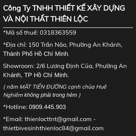
Công Ty TNHH THIẾT KẾ XÂY DỰNG
VÀ NỘI THẤT THIÊN LỘC
*Mã số thuế: 0318363559
*Địa chỉ: 150 Trần Não, Phường An Khánh,
Thành Phố Hồ Chí Minh
.
Showroom: 2/6 Lương Định Của, Phường An
Kh
ánh, TP Hồ Chí Minh.
( nằm MẶT TIỀN ĐƯỜNG cạnh chùa Huê
Nghiêm
)
không phải trong hẻm
*Hotline:
0909.445.903
*Email: thienlocttnt@gmail.com -
thietbivesinhthienloc84@gmail.com