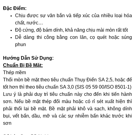
Đặc Điểm:
Chịu được sự văn bắn và tiếp xúc của nhiều loại hóa
chất, nước…
Độ cứng, độ bám dính, khả năng chịu mài mòn rất tốt
Dễ dàng thi công bằng con lăn, cọ quét hoặc súng
phun
Hướng Dẫn Sử Dụng:
Chuẩn Bị Bề Mặt:
Thép mềm
Thổi mòn bề mặt theo tiêu chuẩn Thụy Điển SA 2,5, hoặc để
tốt hơn thì theo tiêu chuẩn SA 3,0 (SIS 05 59 00/ISO 8501-1)
Lưu ý là phải duy trì tiêu chuẩn này cho đến khi tiến hành
sơn. Nếu bề mặt thép đổi màu hoặc có rỉ sét xuất hiện thì
phải thổi lại bề mặt. Bề mặt phải khô và sạch, không dính
bụi, vết bẩn, dầu, mỡ và các sự nhiễm bẩn khác trước khi
sơn