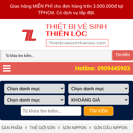
0909445903
Giao hàng MIỄN PHÍ cho đơn hàng trên 3.000.000đ tại
TPHCM. Có dịch vụ lắp đặt.
Tìm kiếm
Hotline: 0909445903
TÌM KIẾM
SẢN PHẨM
THẾ GIỚI SƠN
SƠN NIPPON
SƠN DẦU NIPPON