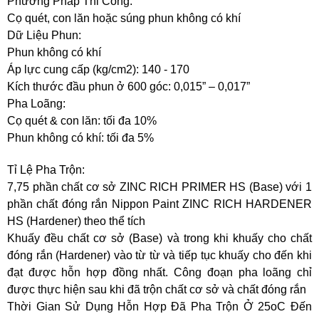
Phương Pháp Thi Công:
Cọ quét, con lăn hoặc súng phun không có khí
Dữ Liệu Phun:
Phun không có khí
Áp lực cung cấp (kg/cm2): 140 - 170
Kích thước đầu phun ở 600 góc: 0,015” – 0,017”
Pha Loãng:
Cọ quét & con lăn: tối đa 10%
Phun không có khí: tối đa 5%
Tỉ Lệ Pha Trộn:
7,75 phần chất cơ sở ZINC RICH PRIMER HS (Base) với 1
phần chất đóng rắn Nippon Paint ZINC RICH HARDENER
HS (Hardener) theo thể tích
Khuấy đều chất cơ sở (Base) và trong khi khuấy cho chất
đóng rắn (Hardener) vào từ từ và tiếp tục khuấy cho đến khi
đạt được hỗn hợp đồng nhất. Công đoạn pha loãng chỉ
được thực hiện sau khi đã trộn chất cơ sở và chất đóng rắn
Thời Gian Sử Dụng Hỗn Hợp Đã Pha Trộn Ở 25oC Đến