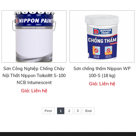
Sơn Công Nghiệp Chống Cháy
Sơn chống thấm Nippon WP
Nội Thất Nippon Taikalitt S-100
100-S (18 kg)
NCB Intumescent
Giá: Liên hệ
Giá: Liên hệ
First
1
2
3
End