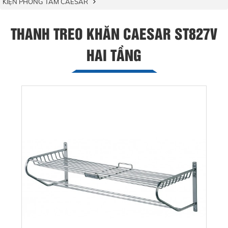
KIỆN PHÒNG TẮM CAESAR
THANH TREO KHĂN CAESAR ST827V
HAI TẦNG