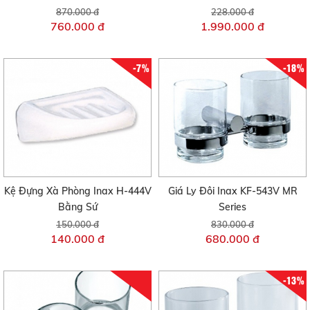
870.000 đ
228.000 đ
760.000 đ
1.990.000 đ
-7%
-18%
Kệ Đựng Xà Phòng Inax H-444V
Giá Ly Đôi Inax KF-543V MR
Bằng Sứ
Series
150.000 đ
830.000 đ
140.000 đ
680.000 đ
-13%