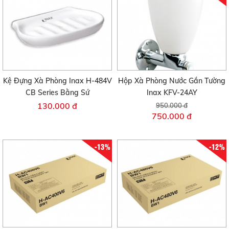
Kệ Đựng Xà Phòng Inax H-484V
Hộp Xà Phòng Nước Gắn Tường
CB Series Bằng Sứ
Inax KFV-24AY
130.000 đ
950.000 đ
750.000 đ
-13%
-12%