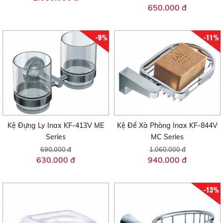
650.000 đ
-9%
-11%
Kệ Đựng Ly Inax KF-413V ME
Kệ Để Xà Phòng Inax KF-844V
Series
MC Series
690.000 đ
1.060.000 đ
630.000 đ
940.000 đ
-13%