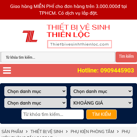
0909445903
Giao hàng MIỄN PHÍ cho đơn hàng trên 3.000.000đ tại
TPHCM. Có dịch vụ lắp đặt.
Tìm kiếm
Hotline: 0909445903
TÌM KIẾM
SẢN PHẨM
THIẾT BỊ VỆ SINH
PHỤ KIỆN PHÒNG TẮM
PHỤ