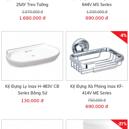
25AY Treo Tường
644V MS Series
2.070.000 đ
1.030.000 đ
1.680.000 đ
890.000 đ
-8%
Kệ Đựng Ly Inax H-483V CB
Kệ Đựng Xà Phòng Inax KF-
Series Bằng Sứ
414V ME Series
130.000 đ
750.000 đ
690.000 đ
-21%