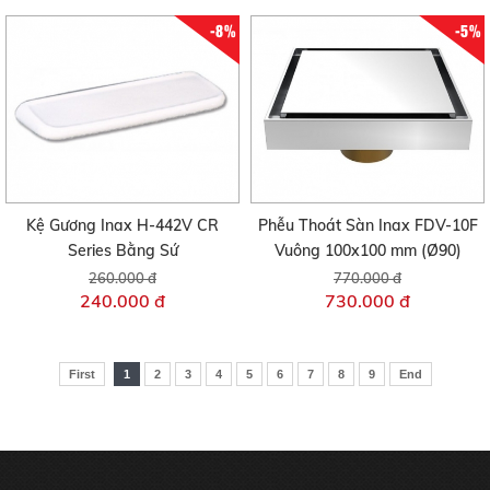
-8%
-5%
Kệ Gương Inax H-442V CR
Phễu Thoát Sàn Inax FDV-10F
Series Bằng Sứ
Vuông 100x100 mm (Ø90)
260.000 đ
770.000 đ
240.000 đ
730.000 đ
First
1
2
3
4
5
6
7
8
9
End