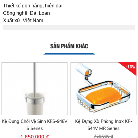
Thiết kế gọn hàng, hiện đại
Công nghệ: Đài Loan
Xuất xứ: Việt Nam
SẢN PHẨM KHÁC
-13%
Kệ Đựng Chổi Vệ Sinh KFS-948V
Kệ Đựng Xà Phòng Inax KF-
S Series
544V MR Series
1.650.000 đ
750.000 đ