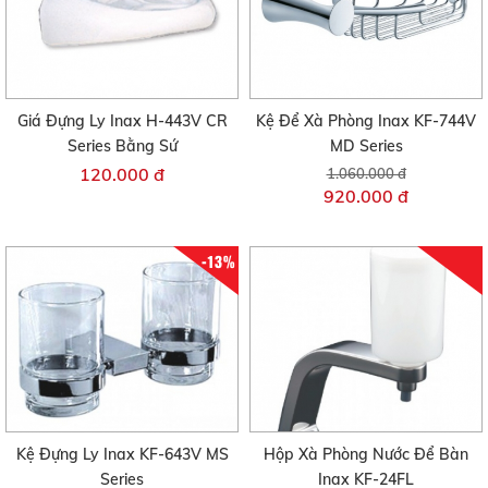
Giá Đựng Ly Inax H-443V CR
Kệ Để Xà Phòng Inax KF-744V
Series Bằng Sứ
MD Series
120.000 đ
1.060.000 đ
920.000 đ
-13%
Kệ Đựng Ly Inax KF-643V MS
Hộp Xà Phòng Nước Để Bàn
Series
Inax KF-24FL