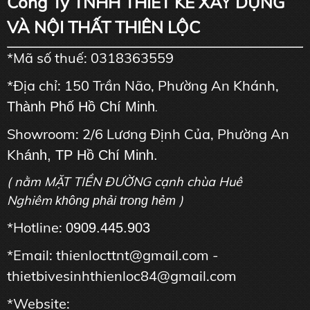
Công Ty TNHH THIẾT KẾ XÂY DỰNG
VÀ NỘI THẤT THIÊN LỘC
*Mã số thuế: 0318363559
*Địa chỉ: 150 Trần Não, Phường An Khánh,
Thành Phố Hồ Chí Minh
.
Showroom: 2/6 Lương Định Của, Phường An
Kh
ánh, TP Hồ Chí Minh.
( nằm MẶT TIỀN ĐƯỜNG cạnh chùa Huê
Nghiêm
)
không phải trong hẻm
*Hotline:
0909.445.903
*Email: thienlocttnt@gmail.com -
thietbivesinhthienloc84@gmail.com
*Website: