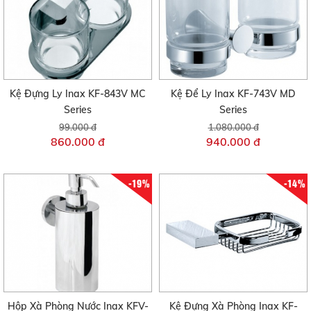
Kệ Đựng Ly Inax KF-843V MC
Kệ Để Ly Inax KF-743V MD
Series
Series
99.000 đ
1.080.000 đ
860.000 đ
940.000 đ
-19%
-14%
Hộp Xà Phòng Nước Inax KFV-
Kệ Đựng Xà Phòng Inax KF-