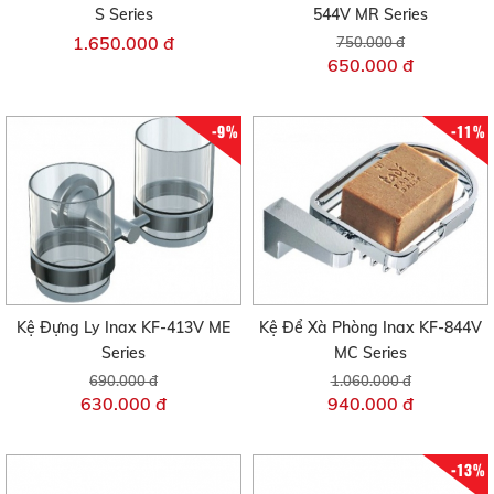
S Series
544V MR Series
1.650.000 đ
750.000 đ
650.000 đ
-9%
-11%
Kệ Đựng Ly Inax KF-413V ME
Kệ Để Xà Phòng Inax KF-844V
Series
MC Series
690.000 đ
1.060.000 đ
630.000 đ
940.000 đ
-13%