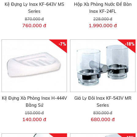
Kệ Đựng Ly Inax KF-643V MS
Hộp Xà Phòng Nước Để Bàn
Series
Inax KF-24FL
870.000 đ
228.000 đ
760.000 đ
1.990.000 đ
-7%
-18%
Kệ Đựng Xà Phòng Inax H-444V
Giá Ly Đôi Inax KF-543V MR
Bằng Sứ
Series
150.000 đ
830.000 đ
140.000 đ
680.000 đ