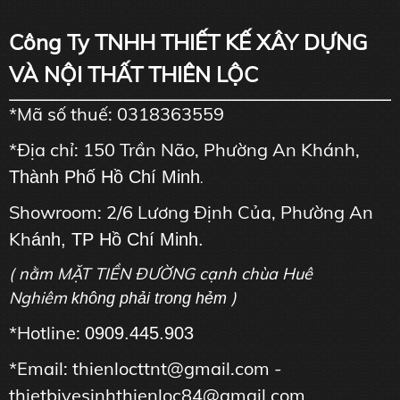
Công Ty TNHH THIẾT KẾ XÂY DỰNG
VÀ NỘI THẤT THIÊN LỘC
*Mã số thuế: 0318363559
*Địa chỉ: 150 Trần Não, Phường An Khánh,
Thành Phố Hồ Chí Minh
.
Showroom: 2/6 Lương Định Của, Phường An
Kh
ánh, TP Hồ Chí Minh.
( nằm MẶT TIỀN ĐƯỜNG cạnh chùa Huê
Nghiêm
)
không phải trong hẻm
*Hotline:
0909.445.903
*Email: thienlocttnt@gmail.com -
thietbivesinhthienloc84@gmail.com