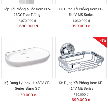
Hộp Xà Phòng Nước Inax KFV-
Kệ Đựng Xà Phòng Inax KF-
25AY Treo Tường
644V MS Series
2.070.000 đ
1.030.000 đ
1.680.000 đ
890.000 đ
-8%
Kệ Đựng Ly Inax H-483V CB
Kệ Đựng Xà Phòng Inax KF-
Series Bằng Sứ
414V ME Series
130.000 đ
750.000 đ
690.000 đ