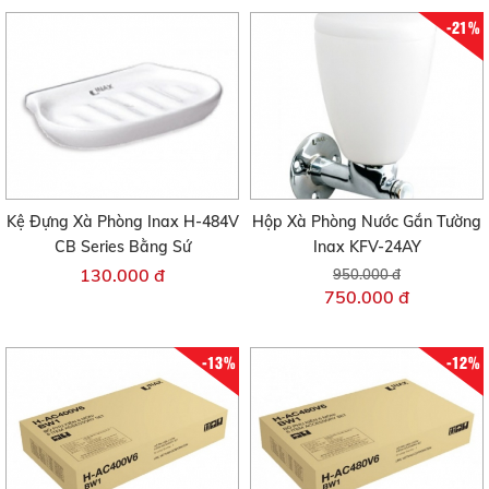
-21%
Kệ Đựng Xà Phòng Inax H-484V
Hộp Xà Phòng Nước Gắn Tường
CB Series Bằng Sứ
Inax KFV-24AY
130.000 đ
950.000 đ
750.000 đ
-13%
-12%