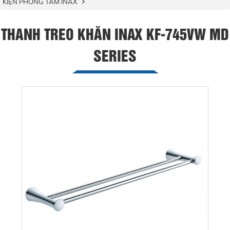
KIỆN PHÒNG TẮM INAX
THANH TREO KHĂN INAX KF-745VW MD
SERIES