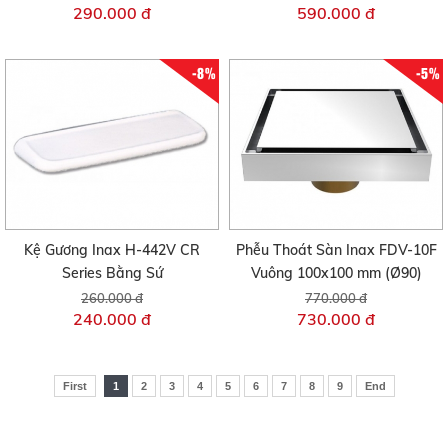
290.000 đ
590.000 đ
-8%
-5%
Kệ Gương Inax H-442V CR
Phễu Thoát Sàn Inax FDV-10F
Series Bằng Sứ
Vuông 100x100 mm (Ø90)
260.000 đ
770.000 đ
240.000 đ
730.000 đ
First
1
2
3
4
5
6
7
8
9
End