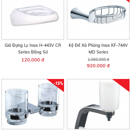
Giá Đựng Ly Inax H-443V CR
Kệ Để Xà Phòng Inax KF-744V
Series Bằng Sứ
MD Series
120.000 đ
1.060.000 đ
920.000 đ
-13%