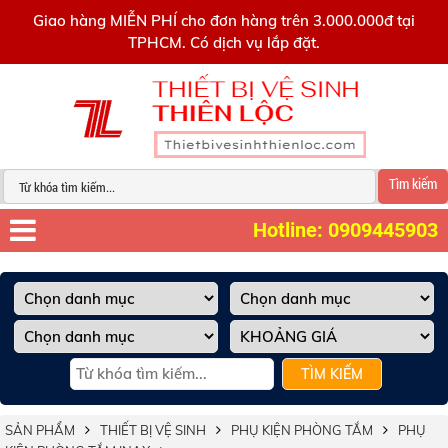
0909445903
Giao hàng MIỄN PHÍ cho đơn hàng trên 3.000.000đ tại
TPHCM. Có dịch vụ lắp đặt.
Tìm kiếm
Hotline: 0909445903
TÌM KIẾM
SẢN PHẨM
THIẾT BỊ VỆ SINH
PHỤ KIỆN PHÒNG TẮM
PHỤ