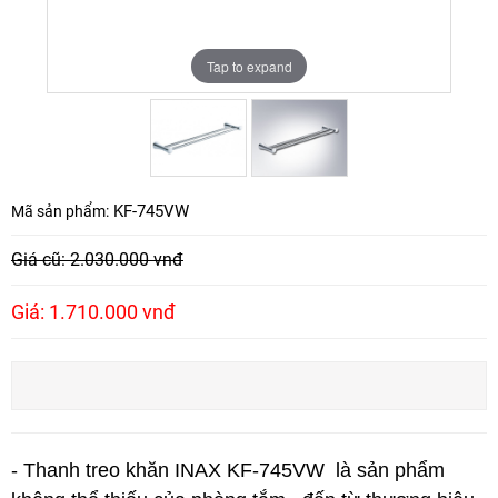
Tap to expand
Tap to expand
KF-745VW
Mã sản phẩm:
Giá cũ: 2.030.000 vnđ
Giá: 1.710.000 vnđ
- Thanh treo khăn INAX KF-745VW là sản phẩm