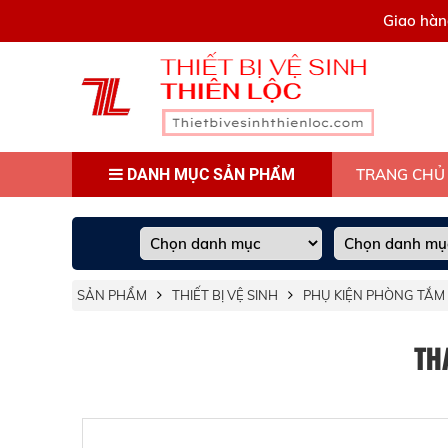
0909445903
Giao hàn
DANH MỤC SẢN PHẨM
TRANG CHỦ
SẢN PHẨM
THIẾT BỊ VỆ SINH
PHỤ KIỆN PHÒNG TẮM
TH