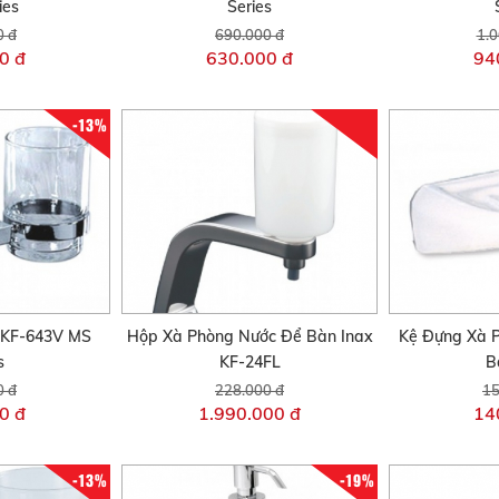
ies
Series
0 đ
690.000 đ
1.0
0 đ
630.000 đ
94
-13%
 KF-643V MS
Hộp Xà Phòng Nước Để Bàn Inax
Kệ Đựng Xà 
s
KF-24FL
B
0 đ
228.000 đ
15
0 đ
1.990.000 đ
14
-13%
-19%