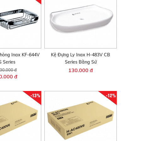
hòng Inax KF-644V
Kệ Đựng Ly Inax H-483V CB
 Series
Series Bằng Sứ
130.000 đ
30.000 đ
0.000 đ
-13%
-12%