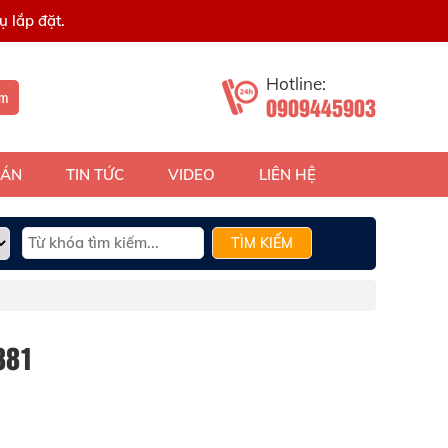
 lắp đặt.
Hotline:
ếm
0909445903
 ÁN
TIN TỨC
VIDEO
LIÊN HỆ
TÌM KIẾM
881