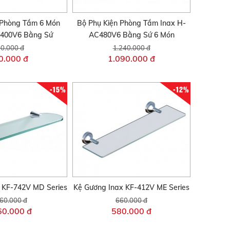
 Phòng Tắm 6 Món
Bộ Phụ Kiện Phòng Tắm Inax H-
C400V6 Bằng Sứ
AC480V6 Bằng Sứ 6 Món
0.000 đ
1.240.000 đ
0.000 đ
1.090.000 đ
-15%
-12%
 KF-742V MD Series
Kệ Gương Inax KF-412V ME Series
60.000 đ
660.000 đ
60.000 đ
580.000 đ