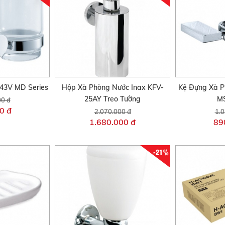
743V MD Series
Hộp Xà Phòng Nước Inax KFV-
Kệ Đựng Xà P
25AY Treo Tường
MS
00 đ
0 đ
2.070.000 đ
1.0
1.680.000 đ
89
-21%