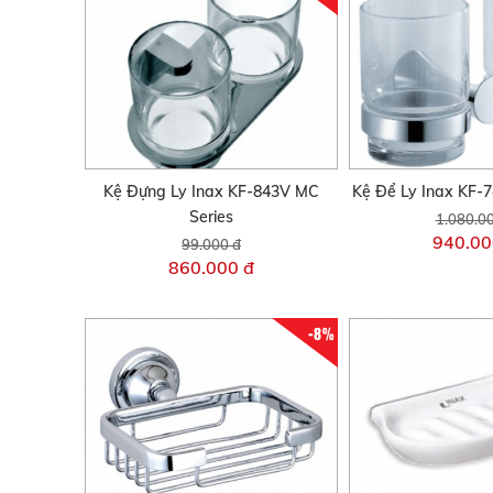
Kệ Đựng Ly Inax KF-843V MC
Kệ Để Ly Inax KF-
Series
1.080.0
940.00
99.000 đ
860.000 đ
-8%