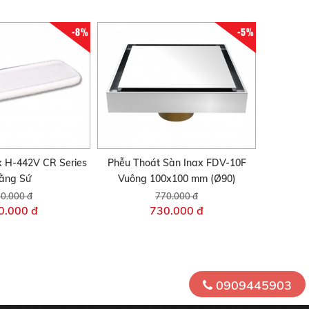
-8%
-5%
x H-442V CR Series
Phễu Thoát Sàn Inax FDV-10F
ằng Sứ
Vuông 100x100 mm (Ø90)
0.000 đ
770.000 đ
0.000 đ
730.000 đ
0909445903