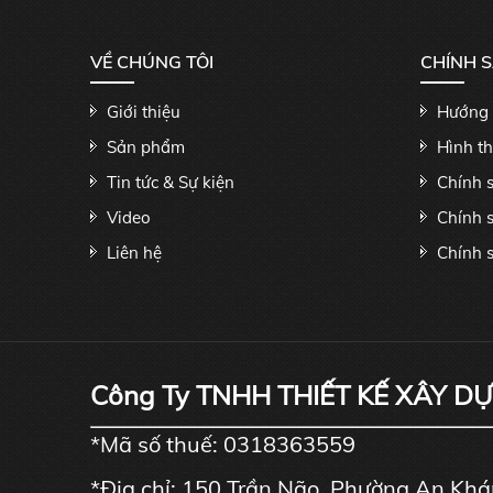
VỀ CHÚNG TÔI
CHÍNH 
Giới thiệu
Hướng 
Sản phẩm
Hình t
Tin tức & Sự kiện
Chính 
Video
Chính 
Liên hệ
Chính s
Công Ty TNHH THIẾT KẾ XÂY D
*Mã số thuế: 0318363559
*Địa chỉ: 150 Trần Não, Phường An Kh