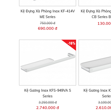
Kệ Đựng Xà Phòng Inax KF-414V
Kệ Đựng Xà Phòng
ME Series
CB Series 
130.00
750.000 đ
690.000 đ
-16%
Kệ Gương Inax KFS-949VA S
Kệ Gương Inax 
Series
Serie
3.250.000 đ
3.100.0
2.740.000 đ
2.610.0