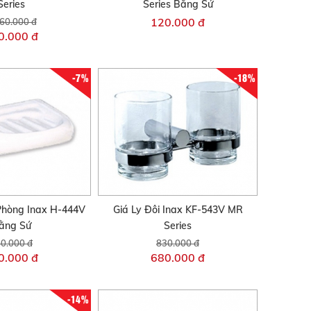
Series
Series Bằng Sứ
120.000 đ
60.000 đ
0.000 đ
-7%
-18%
Phòng Inax H-444V
Giá Ly Đôi Inax KF-543V MR
ằng Sứ
Series
0.000 đ
830.000 đ
0.000 đ
680.000 đ
-14%