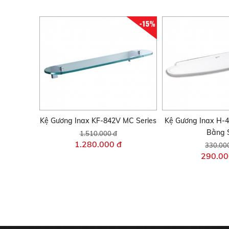
-15%
Kệ Gương Inax KF-842V MC Series
Kệ Gương Inax H-4
Bằng 
1.510.000 đ
1.280.000 đ
330.00
290.00