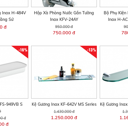
 Inax H-484V
Hộp Xà Phòng Nước Gắn Tường
Bộ Phụ Kiện
Bằng Sứ
Inax KFV-24AY
Inax H-A
0 đ
950.000 đ
90
750.000 đ
78
-16%
-13%
KFS-949VB S
Kệ Gương Inax KF-642V MS Series
Kệ Gương Inax
s
1.430.000 đ
1.3
1.250.000 đ
1.1
00 đ
00 đ