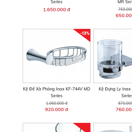
Series
MR Ser
1.650.000 đ
750.00
650.00
-13%
Kệ Để Xà Phòng Inax KF-744V MD
Kệ Đựng Ly Inax
Series
Serie
1.060.000 đ
870.00
920.000 đ
760.00