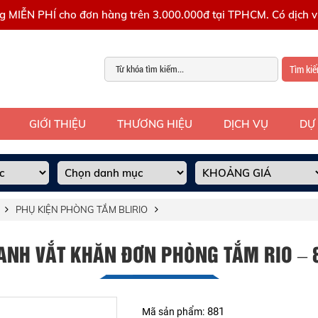
g MIỄN PHÍ cho đơn hàng trên 3.000.000đ tại TPHCM. Có dịch vụ
Tìm ki
GIỚI THIỆU
THƯƠNG HIỆU
DỊCH VỤ
DỰ
PHỤ KIỆN PHÒNG TẮM BLIRIO
ANH VẮT KHĂN ĐƠN PHÒNG TẮM RIO – 
881
Mã sản phẩm: