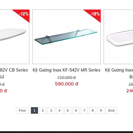
-12%
-18%
82V CB Series
Kệ Gương Inax KF-542V MR Series
Kệ Gương Ina
Sứ
B
720.000 đ
590.000 đ
0 đ
26
0 đ
24
First
1
2
3
4
5
6
7
8
9
End