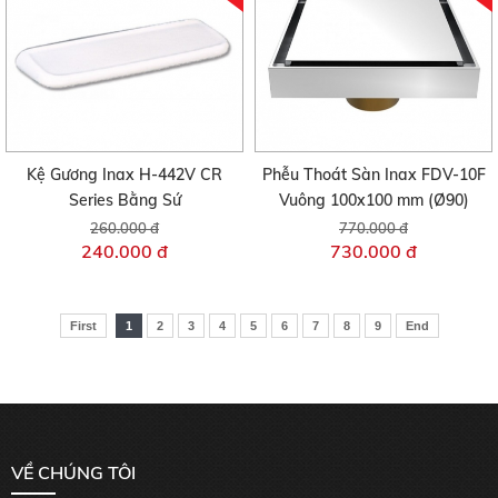
Kệ Gương Inax H-442V CR
Phễu Thoát Sàn Inax FDV-10F
Series Bằng Sứ
Vuông 100x100 mm (Ø90)
260.000 đ
770.000 đ
240.000 đ
730.000 đ
First
1
2
3
4
5
6
7
8
9
End
VỀ CHÚNG TÔI