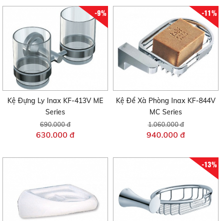
-9%
-11%
Kệ Đựng Ly Inax KF-413V ME
Kệ Để Xà Phòng Inax KF-844V
Series
MC Series
690.000 đ
1.060.000 đ
630.000 đ
940.000 đ
-13%