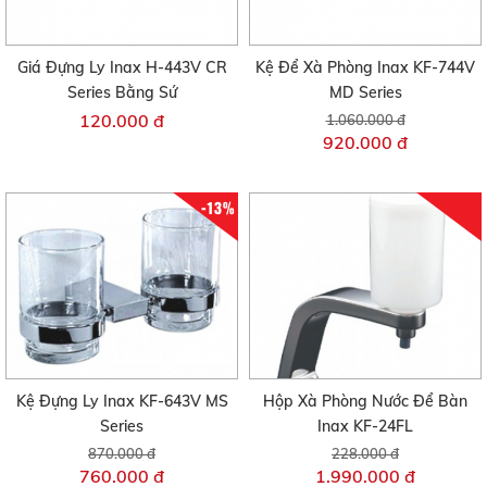
Giá Đựng Ly Inax H-443V CR
Kệ Để Xà Phòng Inax KF-744V
Series Bằng Sứ
MD Series
120.000 đ
1.060.000 đ
920.000 đ
-13%
Kệ Đựng Ly Inax KF-643V MS
Hộp Xà Phòng Nước Để Bàn
Series
Inax KF-24FL
870.000 đ
228.000 đ
760.000 đ
1.990.000 đ