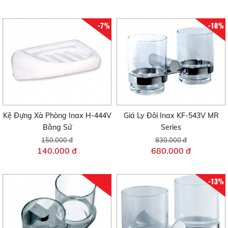
-7%
-18%
Kệ Đựng Xà Phòng Inax H-444V
Giá Ly Đôi Inax KF-543V MR
Bằng Sứ
Series
150.000 đ
830.000 đ
140.000 đ
680.000 đ
-13%