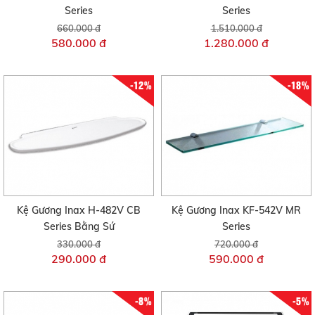
Series
Series
660.000 đ
1.510.000 đ
580.000 đ
1.280.000 đ
-12%
-18%
Kệ Gương Inax H-482V CB
Kệ Gương Inax KF-542V MR
Series Bằng Sứ
Series
330.000 đ
720.000 đ
290.000 đ
590.000 đ
-8%
-5%