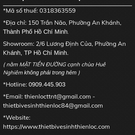
*Mã số thuế: 0318363559
*Địa chỉ: 150 Trần Não, Phường An Khánh,
Thành Phố Hồ Chí Minh
.
Showroom: 2/6 Lương Định Của, Phường An
Kh
ánh, TP Hồ Chí Minh.
( nằm MẶT TIỀN ĐƯỜNG cạnh chùa Huê
Nghiêm
)
không phải trong hẻm
*Hotline:
0909.445.903
*Email: thienlocttnt@gmail.com -
thietbivesinhthienloc84@gmail.com
*Website:
https://www.thietbivesinhthienloc.com