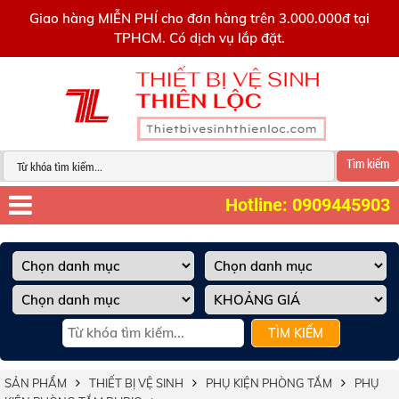
0909445903
Giao hàng MIỄN PHÍ cho đơn hàng trên 3.000.000đ tại
TPHCM. Có dịch vụ lắp đặt.
Tìm kiếm
Hotline: 0909445903
TÌM KIẾM
SẢN PHẨM
THIẾT BỊ VỆ SINH
PHỤ KIỆN PHÒNG TẮM
PHỤ