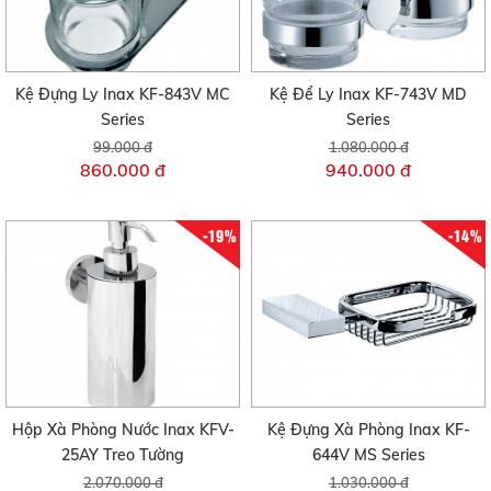
Kệ Đựng Ly Inax KF-843V MC
Kệ Để Ly Inax KF-743V MD
Series
Series
99.000 đ
1.080.000 đ
860.000 đ
940.000 đ
-19%
-14%
Hộp Xà Phòng Nước Inax KFV-
Kệ Đựng Xà Phòng Inax KF-
25AY Treo Tường
644V MS Series
2.070.000 đ
1.030.000 đ