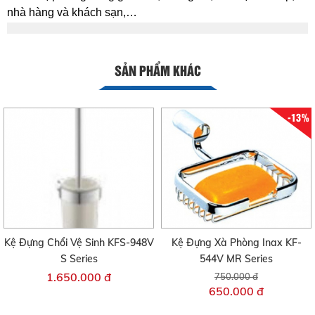
nhà hàng và khách sạn,…
SẢN PHẨM KHÁC
-13%
Kệ Đựng Chổi Vệ Sinh KFS-948V
Kệ Đựng Xà Phòng Inax KF-
S Series
544V MR Series
1.650.000 đ
750.000 đ
650.000 đ