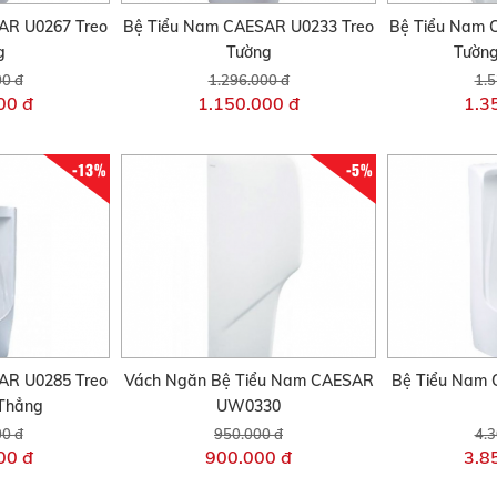
AR U0267 Treo
Bệ Tiểu Nam CAESAR U0233 Treo
Bệ Tiểu Nam 
g
Tường
Tườn
00 đ
1.296.000 đ
1.5
00 đ
1.150.000 đ
1.3
-13%
-5%
AR U0285 Treo
Vách Ngăn Bệ Tiểu Nam CAESAR
Bệ Tiểu Nam
Thẳng
UW0330
00 đ
950.000 đ
4.3
00 đ
900.000 đ
3.8