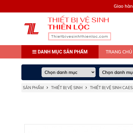
0909445903
Giao hàn
DANH MỤC SẢN PHẨM
TRANG CHỦ
SẢN PHẨM
THIẾT BỊ VỆ SINH
THIẾT BỊ VỆ SINH CAE