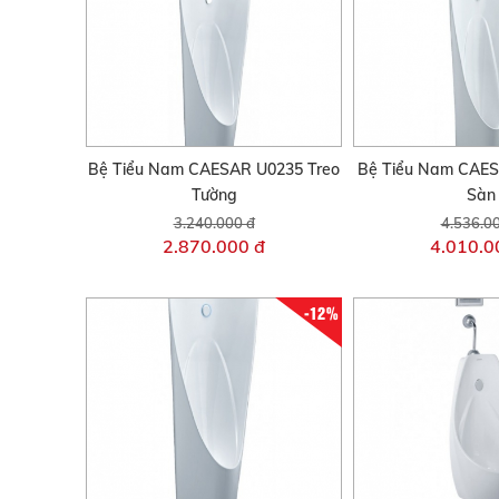
Bệ Tiểu Nam CAESAR U0235 Treo
Bệ Tiểu Nam CAES
Tường
Sàn
3.240.000 đ
4.536.0
2.870.000 đ
4.010.0
-12%