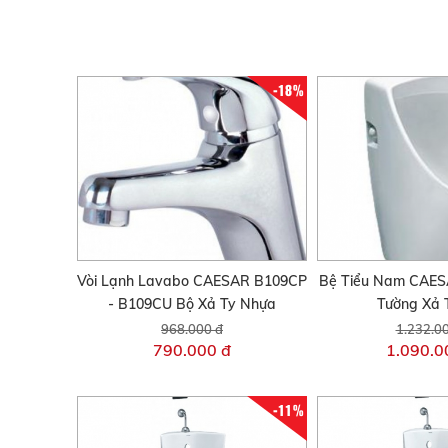
-18%
Vòi Lạnh Lavabo CAESAR B109CP
Bệ Tiểu Nam CAES
- B109CU Bộ Xả Ty Nhựa
Tường Xả 
968.000 đ
1.232.0
790.000 đ
1.090.0
-11%