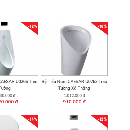
-12%
-10%
CAESAR U0266 Treo
Bệ Tiểu Nam CAESAR U0263 Treo
Tường
Tường Xả Thẳng
30.000 đ
1.012.000 đ
20.000 đ
910.000 đ
-14%
-12%