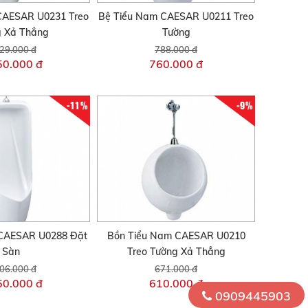
CAESAR U0231 Treo
Bệ Tiểu Nam CAESAR U0211 Treo
g Xả Thẳng
Tường
29.000 đ
788.000 đ
50.000 đ
760.000 đ
-11%
-9%
 CAESAR U0288 Đặt
Bồn Tiểu Nam CAESAR U0210
Sàn
Treo Tường Xả Thẳng
06.000 đ
671.000 đ
50.000 đ
610.000 đ
0909445903