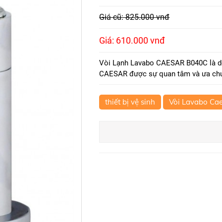
Giá cũ: 825.000 vnđ
Giá: 610.000 vnđ
Vòi Lạnh Lavabo CAESAR B040C là dò
CAESAR được sự quan tâm và ưa chuộ
thiết bị vệ sinh
Vòi Lavabo Ca