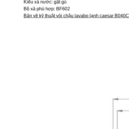
Kiểu xả nước: gật gù
Bộ xả phù hợp: BF602
Bản vẽ kỹ thuật vòi chậu lavabo lạnh caesar B040C