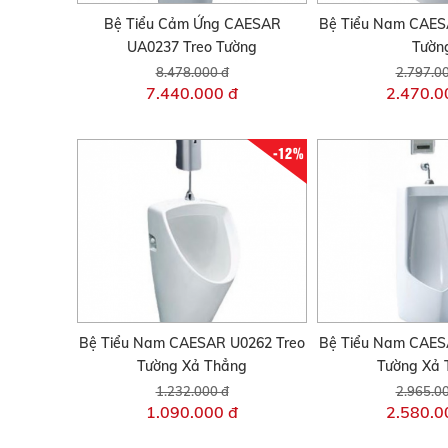
Bệ Tiểu Cảm Ứng CAESAR
Bệ Tiểu Nam CAES
UA0237 Treo Tường
Tườn
8.478.000 đ
2.797.0
7.440.000 đ
2.470.0
-12%
Bệ Tiểu Nam CAESAR U0262 Treo
Bệ Tiểu Nam CAES
Tường Xả Thẳng
Tường Xả 
1.232.000 đ
2.965.0
1.090.000 đ
2.580.0