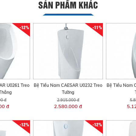
SẢN PHẨM KHÁC
-12%
-11%
AR U0261 Treo
Bệ Tiểu Nam CAESAR U0232 Treo
Bệ Tiểu Nam 
Thẳng
Tường
00 đ
2.915.000 đ
5.8
00 đ
2.580.000 đ
5.1
-12%
-12%