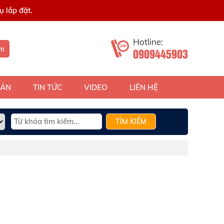
 lắp đặt.
Hotline:
ếm
0909445903
 ÁN
TIN TỨC
VIDEO
LIÊN HỆ
TÌM KIẾM