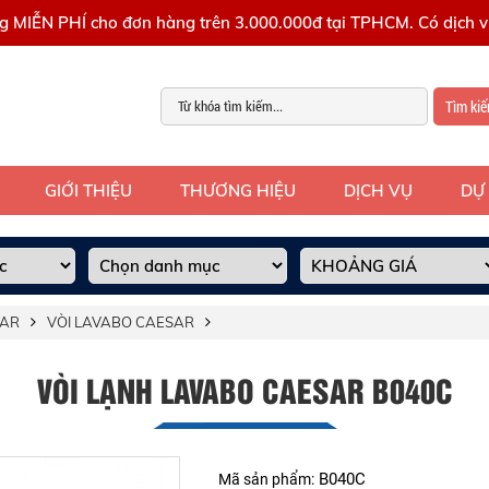
g MIỄN PHÍ cho đơn hàng trên 3.000.000đ tại TPHCM. Có dịch vụ
Tìm ki
GIỚI THIỆU
THƯƠNG HIỆU
DỊCH VỤ
DỰ
SAR
VÒI LAVABO CAESAR
VÒI LẠNH LAVABO CAESAR B040C
B040C
Mã sản phẩm: