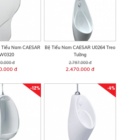
 Tiểu Nam CAESAR
Bệ Tiểu Nam CAESAR U0264 Treo
W0320
Tường
0.000 đ
2.797.000 đ
0.000 đ
2.470.000 đ
-12%
-4%