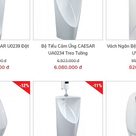
AR U0239 Đặt
Bệ Tiểu Cảm Ứng CAESAR
Vách Ngăn Bệ
UA0234 Treo Tường
U
00 đ
6.923.000 đ
95
00 đ
6.080.000 đ
82
-12%
-11%