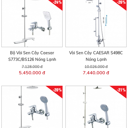
-24%
-26%
Bộ Vòi Sen Cây Caesar
Vòi Sen Cây CAESAR S498C
S773C/BS126 Nóng Lạnh
Nóng Lạnh
7.128.000 đ
10.026.000 đ
5.450.000 đ
7.440.000 đ
-20%
-21%