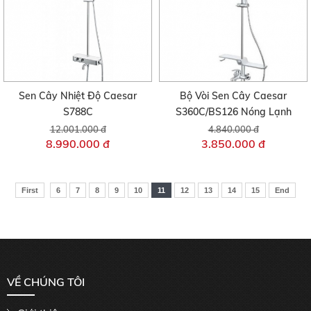
Sen Cây Nhiệt Độ Caesar
Bộ Vòi Sen Cây Caesar
S788C
S360C/BS126 Nóng Lạnh
12.001.000 đ
4.840.000 đ
8.990.000 đ
3.850.000 đ
First
6
7
8
9
10
11
12
13
14
15
End
VỀ CHÚNG TÔI