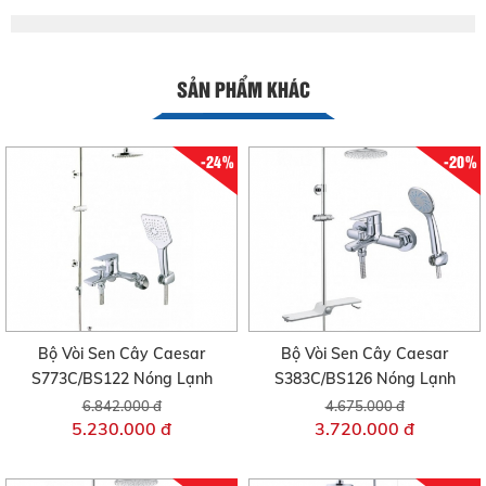
SẢN PHẨM KHÁC
-24%
-20%
Bộ Vòi Sen Cây Caesar
Bộ Vòi Sen Cây Caesar
S773C/BS122 Nóng Lạnh
S383C/BS126 Nóng Lạnh
6.842.000 đ
4.675.000 đ
5.230.000 đ
3.720.000 đ