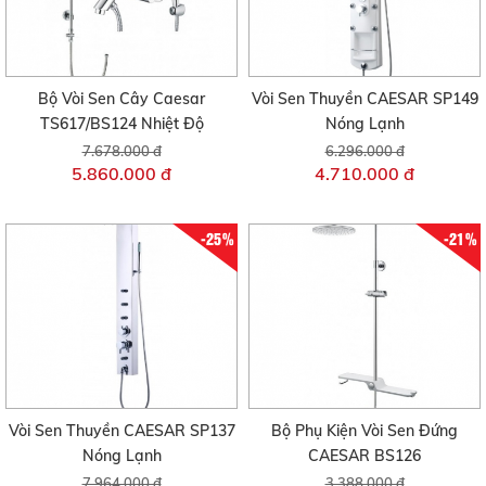
Bộ Vòi Sen Cây Caesar
Vòi Sen Thuyền CAESAR SP149
TS617/BS124 Nhiệt Độ
Nóng Lạnh
7.678.000 đ
6.296.000 đ
5.860.000 đ
4.710.000 đ
-25%
-21%
Vòi Sen Thuyền CAESAR SP137
Bộ Phụ Kiện Vòi Sen Đứng
Nóng Lạnh
CAESAR BS126
7.964.000 đ
3.388.000 đ