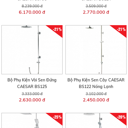
8.239.000 đ
3.509.000 đ
6.170.000 đ
2.770.000 đ
-21%
-21%
Bộ Phụ Kiện Vòi Sen Đứng
Bộ Phụ Kiện Sen Cây CAESAR
CAESAR BS125
BS122 Nóng Lạnh
3.333.000 đ
3.102.000 đ
2.630.000 đ
2.450.000 đ
-25%
-20%