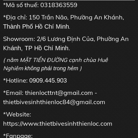
*Mã số thuế: 0318363559
*Địa chỉ: 150 Trần Não, Phường An Khánh,
Thành Phố Hồ Chí Minh
.
Showroom: 2/6 Lương Định Của, Phường An
Kh
ánh, TP Hồ Chí Minh.
( nằm MẶT TIỀN ĐƯỜNG cạnh chùa Huê
Nghiêm
)
không phải trong hẻm
*Hotline:
0909.445.903
*Email: thienlocttnt@gmail.com -
thietbivesinhthienloc84@gmail.com
*Website:
https://www.thietbivesinhthienloc.com
*Fanpage: