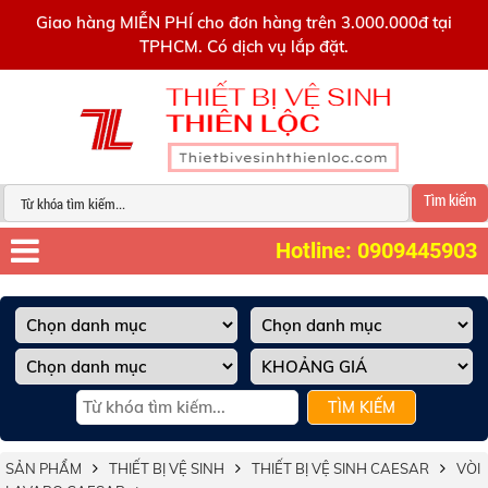
0909445903
Giao hàng MIỄN PHÍ cho đơn hàng trên 3.000.000đ tại
TPHCM. Có dịch vụ lắp đặt.
Tìm kiếm
Hotline: 0909445903
TÌM KIẾM
SẢN PHẨM
THIẾT BỊ VỆ SINH
THIẾT BỊ VỆ SINH CAESAR
VÒI