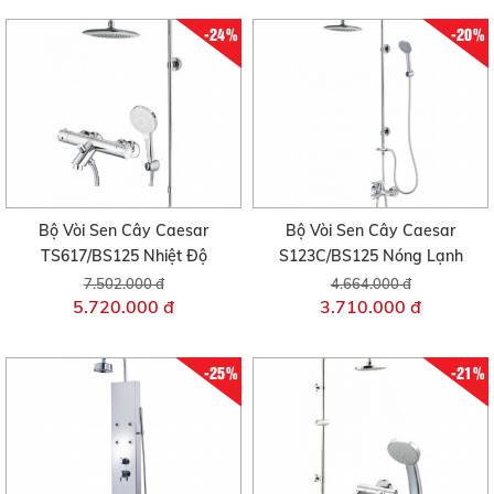
-24%
-20%
Bộ Vòi Sen Cây Caesar
Bộ Vòi Sen Cây Caesar
TS617/BS125 Nhiệt Độ
S123C/BS125 Nóng Lạnh
7.502.000 đ
4.664.000 đ
5.720.000 đ
3.710.000 đ
-25%
-21%