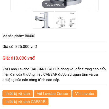
Tap to expand
Tap to expand
B040C
Mã sản phẩm:
Giá cũ: 825.000 vnđ
Giá: 610.000 vnđ
Vòi Lạnh Lavabo CAESAR B040C là dòng vòi gắn tường cao cấp,
hiện đại của thương hiệu CAESAR được sự quan tâm và ưa
chuộng của các công trình cao cấp.
thiết bị vệ sinh
Vòi Lavabo Caesar
Vòi Lavabo
thiết bị vệ sinh CAESAR