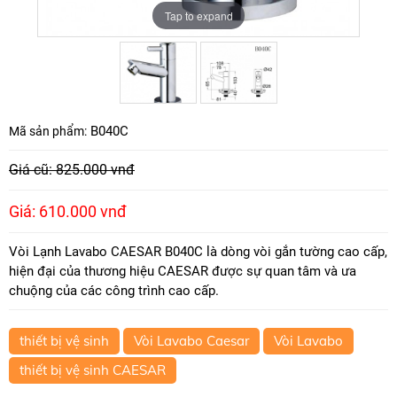
Tap to expand
Tap to expand
B040C
Mã sản phẩm:
Giá cũ: 825.000 vnđ
Giá: 610.000 vnđ
Vòi Lạnh Lavabo CAESAR B040C là dòng vòi gắn tường cao cấp,
hiện đại của thương hiệu CAESAR được sự quan tâm và ưa
chuộng của các công trình cao cấp.
thiết bị vệ sinh
Vòi Lavabo Caesar
Vòi Lavabo
thiết bị vệ sinh CAESAR