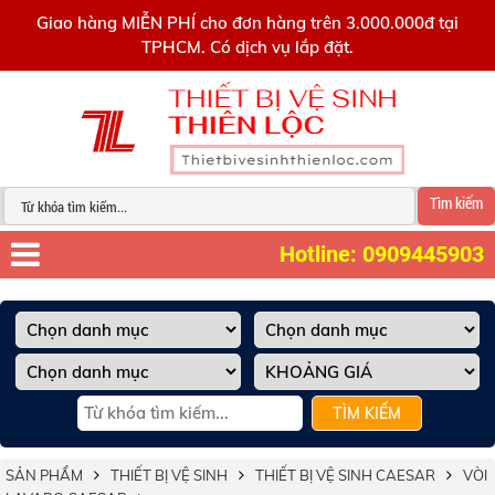
0909445903
Giao hàng MIỄN PHÍ cho đơn hàng trên 3.000.000đ tại
TPHCM. Có dịch vụ lắp đặt.
Tìm kiếm
Hotline: 0909445903
TÌM KIẾM
SẢN PHẨM
THIẾT BỊ VỆ SINH
THIẾT BỊ VỆ SINH CAESAR
VÒI