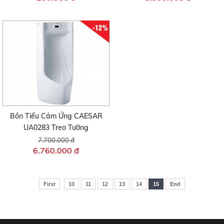
-12%
Bồn Tiểu Cảm Ứng CAESAR
UA0283 Treo Tường
7.700.000 đ
6.760.000 đ
First
10
11
12
13
14
15
End