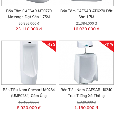
Bồn Tắm CAESAR MT0770
Bồn Tắm CAESAR AT6270 Đặt
Massage Đặt Sàn 1.75M
Sàn 1.7M
30.856.000 đ
21.384.000 đ
23.110.000 đ
16.020.000 đ
-12%
-11%
Bồn Tiểu Nam Caesar UA0284
Bồn Tiểu Nam CAESAR U0240
(UMP0284) Cảm Ứng
Treo Tường Xả Thẳng
10.186.000 đ
1.320.000 đ
8.930.000 đ
1.180.000 đ