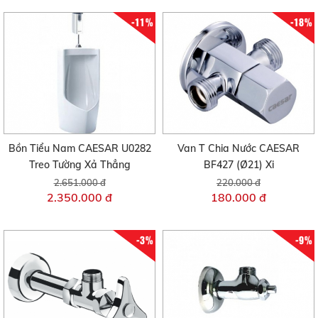
-11%
-18%
Bồn Tiểu Nam CAESAR U0282
Van T Chia Nước CAESAR
Treo Tường Xả Thẳng
BF427 (Ø21) Xi
2.651.000 đ
220.000 đ
2.350.000 đ
180.000 đ
-3%
-9%