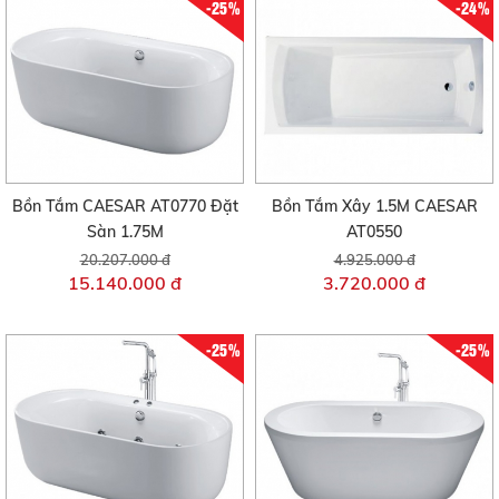
-25%
-24%
Bồn Tắm CAESAR AT0770 Đặt
Bồn Tắm Xây 1.5M CAESAR
Sàn 1.75M
AT0550
20.207.000 đ
4.925.000 đ
15.140.000 đ
3.720.000 đ
-25%
-25%