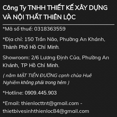
Công Ty TNHH THIẾT KẾ XÂY DỰNG
VÀ NỘI THẤT THIÊN LỘC
*Mã số thuế: 0318363559
*Địa chỉ: 150 Trần Não, Phường An Khánh,
Thành Phố Hồ Chí Minh
.
Showroom: 2/6 Lương Định Của, Phường An
Kh
ánh, TP Hồ Chí Minh.
( nằm MẶT TIỀN ĐƯỜNG cạnh chùa Huê
Nghiêm
)
không phải trong hẻm
*Hotline:
0909.445.903
*Email: thienlocttnt@gmail.com -
thietbivesinhthienloc84@gmail.com