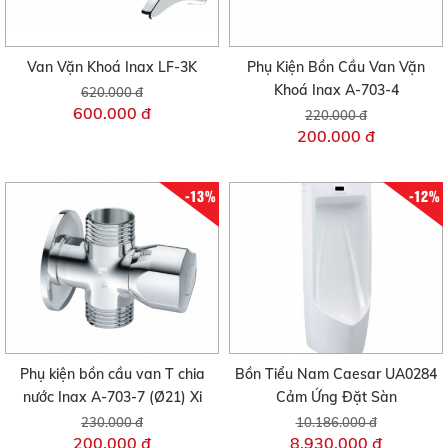
Van Vặn Khoá Inax LF-3K
Phụ Kiện Bồn Cầu Van Vặn
Khoá Inax A-703-4
620.000 đ
600.000 đ
220.000 đ
200.000 đ
-13%
-12%
Phụ kiện bồn cầu van T chia
Bồn Tiểu Nam Caesar UA0284
nước Inax A-703-7 (Ø21) Xi
Cảm Ứng Đặt Sàn
230.000 đ
10.186.000 đ
200.000 đ
8.930.000 đ