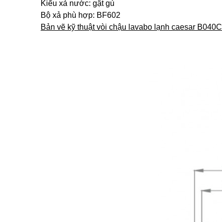
Kiểu xả nước: gật gù
Bộ xả phù hợp: BF602
Bản vẽ kỹ thuật vòi chậu lavabo lạnh caesar B040C