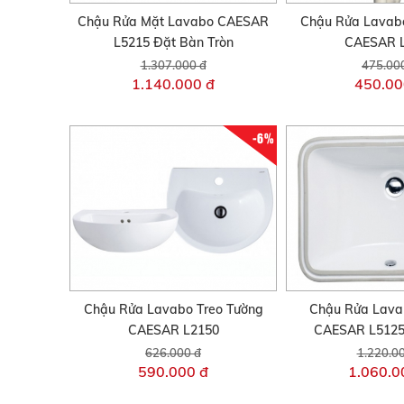
Chậu Rửa Mặt Lavabo CAESAR
Chậu Rửa Lavabo
L5215 Đặt Bàn Tròn
CAESAR 
1.307.000 đ
475.00
1.140.000 đ
450.00
-6%
Chậu Rửa Lavabo Treo Tường
Chậu Rửa Lav
CAESAR L2150
CAESAR L5125
626.000 đ
1.220.0
590.000 đ
1.060.0