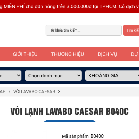
g MIỄN PHÍ cho đơn hàng trên 3.000.000đ tại TPHCM. Có dịch vụ
Tìm ki
GIỚI THIỆU
THƯƠNG HIỆU
DỊCH VỤ
DỰ
SAR
VÒI LAVABO CAESAR
VÒI LẠNH LAVABO CAESAR B040C
B040C
Mã sản phẩm: