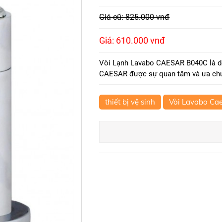
Giá cũ: 825.000 vnđ
Giá: 610.000 vnđ
Vòi Lạnh Lavabo CAESAR B040C là dò
CAESAR được sự quan tâm và ưa chuộ
thiết bị vệ sinh
Vòi Lavabo Ca