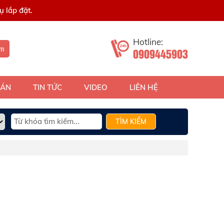
 lắp đặt.
Hotline:
ếm
0909445903
 ÁN
TIN TỨC
VIDEO
LIÊN HỆ
TÌM KIẾM