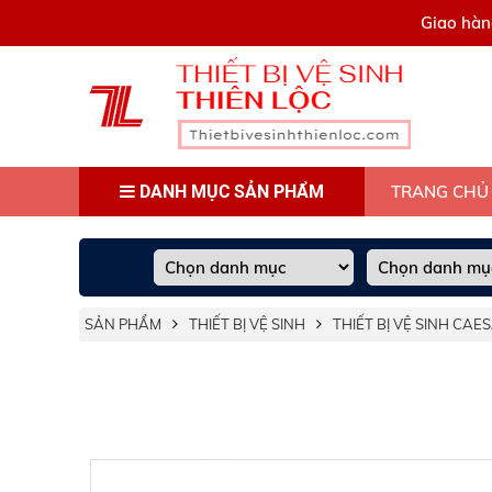
0909445903
Giao hàn
DANH MỤC SẢN PHẨM
TRANG CHỦ
SẢN PHẨM
THIẾT BỊ VỆ SINH
THIẾT BỊ VỆ SINH CAE