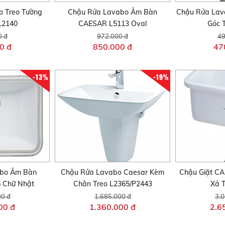
 Treo Tường
Chậu Rửa Lavabo Âm Bàn
Chậu Rửa Lav
L2140
CAESAR L5113 Oval
Góc 
0 đ
972.000 đ
49
0 đ
850.000 đ
47
-13%
-19%
abo Âm Bàn
Chậu Rửa Lavabo Caesar Kèm
Chậu Giặt C
 Chữ Nhật
Chân Treo L2365/P2443
Xả 
00 đ
1.685.000 đ
3.0
00 đ
1.360.000 đ
2.6