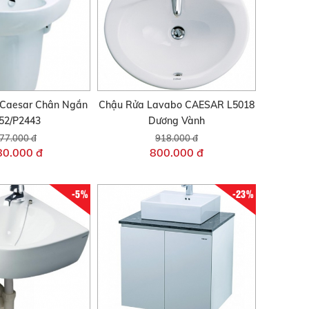
 Caesar Chân Ngắn
Chậu Rửa Lavabo CAESAR L5018
52/P2443
Dương Vành
77.000 đ
918.000 đ
80.000 đ
800.000 đ
-5%
-23%