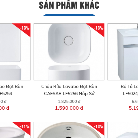
SẢN PHẨM KHÁC
-13%
-13%
bo Đặt Bàn
Chậu Rửa Lavabo Đặt Bàn
Bộ Tủ L
F5254
CAESAR LF5256 Nắp Sứ
LF5024
00 đ
1.825.000 đ
6.6
00 đ
1.590.000 đ
5.1
-11%
-13%