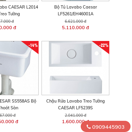
abo CAESAR L2014
Bộ Tủ Lavabo Caesar
Treo Tường
LF5261/EH46001A
7.000 đ
6.621.000 đ
0.000 đ
5.110.000 đ
-14%
-22%
AESAR SS558AS Bộ
Chậu Rửa Lavabo Treo Tường
Thoát Sàn
CAESAR LF5239S
67.000 đ
2.041.000 đ
50.000 đ
1.600.000 đ
0909445903