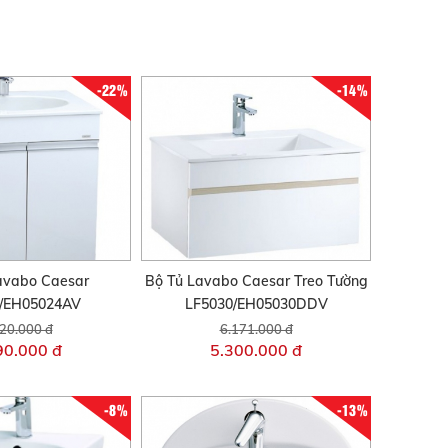
-22%
-14%
avabo Caesar
Bộ Tủ Lavabo Caesar Treo Tường
/EH05024AV
LF5030/EH05030DDV
20.000 đ
6.171.000 đ
90.000 đ
5.300.000 đ
-8%
-13%