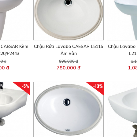
o CAESAR Kèm
Chậu Rửa Lavabo CAESAR L5115
Chậu Lavabo
220/P2443
Âm Bàn
L21
00 đ
896.000 đ
1.1
00 đ
780.000 đ
1.0
-5%
-13%