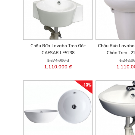
Chậu Rửa Lavabo Treo Góc
Chậu Rửa Lavab
CAESAR LF5238
Chân Treo L2
1.274.000 đ
1.242.0
1.110.000 đ
1.110.0
-13%