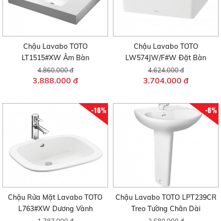
Chậu Lavabo TOTO
Chậu Lavabo TOTO
LT1515#XW Âm Bàn
LW574JW/F#W Đặt Bàn
4.860.000 đ
4.624.000 đ
3.888.000 đ
3.704.000 đ
-16%
-6%
Chậu Rửa Mặt Lavabo TOTO
Chậu Lavabo TOTO LPT239CR
L763#XW Dương Vành
Treo Tường Chân Dài