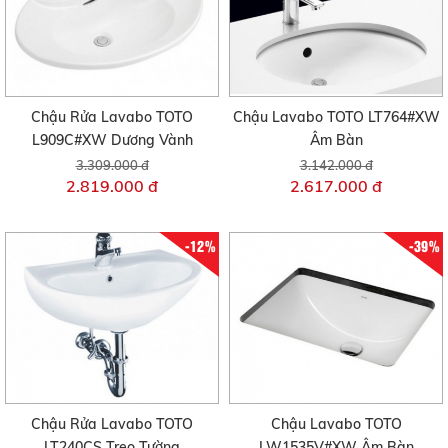
Chậu Rửa Lavabo TOTO
Chậu Lavabo TOTO LT764#XW
L909C#XW Dương Vành
Âm Bàn
3.309.000 đ
3.142.000 đ
2.819.000 đ
2.617.000 đ
-12%
-39%
Chậu Rửa Lavabo TOTO
Chậu Lavabo TOTO
LT240CS Treo Tường
LW1535V#XW Âm Bàn