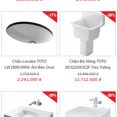
-17%
-20%
Chậu Lavabo TOTO
Chậu Đa Năng TOTO
LW1505V#XW Âm Bàn Oval
SK322/SK322F Treo Tường
2.759.000 đ
15.896.000 đ
2.291.000 đ
12.712.000 đ
-20%
-20%