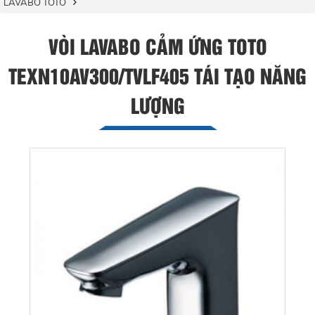
LAVABO TOTO
VÒI LAVABO CẢM ỨNG TOTO
TEXN10AV300/TVLF405 TÁI TẠO NĂNG
LƯỢNG