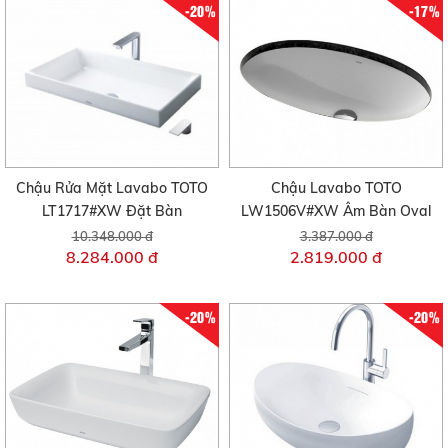
-20%
-17%
Chậu Rửa Mặt Lavabo TOTO
Chậu Lavabo TOTO
LT1717#XW Đặt Bàn
LW1506V#XW Âm Bàn Oval
10.348.000 đ
3.387.000 đ
8.284.000 đ
2.819.000 đ
-20%
-20%