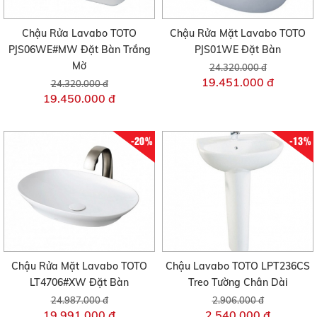
Chậu Rửa Lavabo TOTO
Chậu Rửa Mặt Lavabo TOTO
PJS06WE#MW Đặt Bàn Trắng
PJS01WE Đặt Bàn
Mờ
24.320.000 đ
19.451.000 đ
24.320.000 đ
19.450.000 đ
-20%
-13%
Chậu Rửa Mặt Lavabo TOTO
Chậu Lavabo TOTO LPT236CS
LT4706#XW Đặt Bàn
Treo Tường Chân Dài
24.987.000 đ
2.906.000 đ
19.991.000 đ
2.540.000 đ