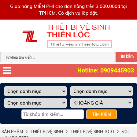
0909445903
Giao hàng MIỄN PHÍ cho đơn hàng trên 3.000.000đ tại
TPHCM. Có dịch vụ lắp đặt.
Tìm kiếm
Hotline: 0909445903
TÌM KIẾM
SẢN PHẨM
THIẾT BỊ VỆ SINH
THIẾT BỊ VỆ SINH TOTO
VÒI