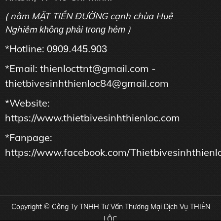
( nằm MẶT TIỀN ĐƯỜNG cạnh chùa Huê
Nghiêm
)
không phải trong hẻm
*Hotline:
0909.445.903
*Email: thienlocttnt@gmail.com -
thietbivesinhthienloc84@gmail.com
*Website:
https://www.thietbivesinhthienloc.com
*Fanpage:
https://www.facebook.com/Thietbivesinhthienl
Copyright © Công Ty TNHH Tư Vấn Thương Mại Dịch Vụ THIÊN
LỘC