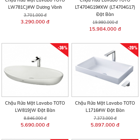
LW781CJ#W Dương Vành
LT4704G19#XW (LT4704G17)
Đặt Bàn
3.701.000 đ
3.290.000 đ
19.980.000 đ
15.984.000 đ
-36%
-20%
Chậu Rửa Mặt Lavabo TOTO
Chậu Rửa Mặt Lavabo TOTO
LW819JW Đặt Bàn
L1716#W Đặt Bàn
8.846.000 đ
7.373.000 đ
5.690.000 đ
5.897.000 đ