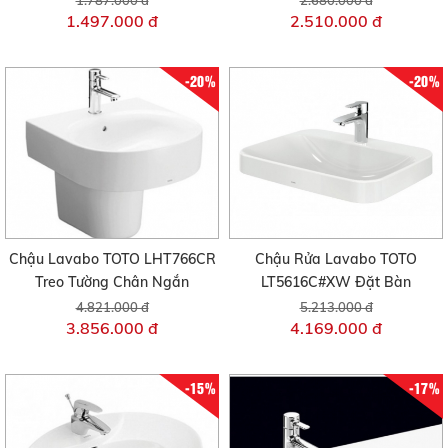
1.787.000 đ
2.680.000 đ
1.497.000 đ
2.510.000 đ
-20%
-20%
Chậu Lavabo TOTO LHT766CR
Chậu Rửa Lavabo TOTO
Treo Tường Chân Ngắn
LT5616C#XW Đặt Bàn
4.821.000 đ
5.213.000 đ
3.856.000 đ
4.169.000 đ
-15%
-17%