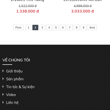
1.522.000 đ
4.998.000 đ
1.338.000 đ
3.033.000 đ
First
1
2
3
4
5
6
7
8
9
End
VỀ CHÚNG TÔI
Giới thiệu
Sản phẩm
Tin tức & Sự kiện
Video
Liên hệ