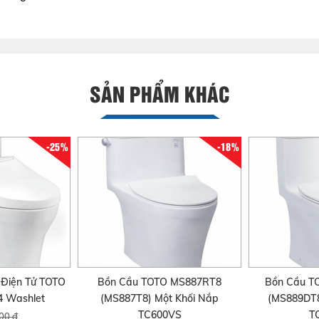
SẢN PHẨM KHÁC
-25%
-18%
Điện Tử TOTO
Bồn Cầu TOTO MS887RT8
Bồn Cầu 
 Washlet
(MS887T8) Một Khối Nắp
(MS889DT8
TC600VS
T
00 đ