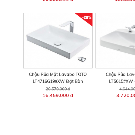
-20%
Chậu Rửa Mặt Lavabo TOTO
Chậu Rửa La
LT4716G19#XW Đặt Bàn
LT5615#XW 
20.579.000 đ
4.644.0
16.459.000 đ
3.720.0