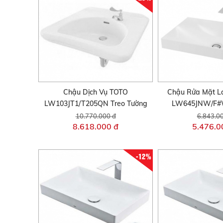
Chậu Dịch Vụ TOTO
Chậu Rửa Mặt L
LW103JT1/T205QN Treo Tường
LW645JNW/F#
10.770.000 đ
6.843.0
8.618.000 đ
5.476.0
-12%