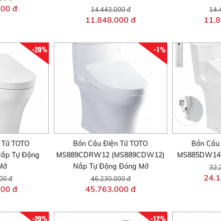
000 đ
14.443.000 đ
14.
11.848.000 đ
11.8
-20%
-1%
 Tử TOTO
Bồn Cầu Điện Tử TOTO
Bồn Cầu
ắp Tự Động
MS889CDRW12 (MS889CDW12)
MS885DW14 
Mở
Nắp Tự Động Đóng Mở
32.
24.1
00 đ
46.230.000 đ
000 đ
45.763.000 đ
-20%
-12%