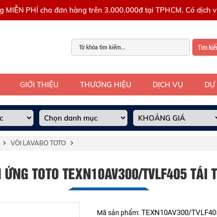
g MIỄN PHÍ cho đơn hàng trên 3.000.000đ tại TPHCM. Có dịch vụ
Tìm ki
GIỚI THIỆU
THƯƠNG HIỆU
DỊCH VỤ
DỰ
VÒI LAVABO TOTO
 ỨNG TOTO TEXN10AV300/TVLF405 TÁI
TEXN10AV300/TVLF40
Mã sản phẩm: