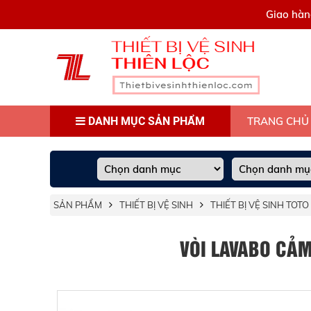
0909445903
Giao hàn
DANH MỤC SẢN PHẨM
TRANG CHỦ
SẢN PHẨM
THIẾT BỊ VỆ SINH
THIẾT BỊ VỆ SINH TOTO
VÒI LAVABO CẢM