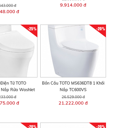
9.914.000 đ
443.000 đ
48.000 đ
-25%
-20%
 Điện Tử TOTO
Bồn Cầu TOTO MS636DT8 1 Khối
Nắp Rửa Washlet
Nắp TC600VS
233.000 đ
26.529.000 đ
75.000 đ
21.222.000 đ
-20%
-20%