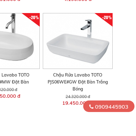
-20%
-20%
 Lavabo TOTO
Chậu Rửa Lavabo TOTO
#MW Đặt Bàn
PJS06WE#GW Đặt Bàn Trắng
Bóng
320.000 đ
50.000 đ
24.320.000 đ
19.450.000 đ
0909445903