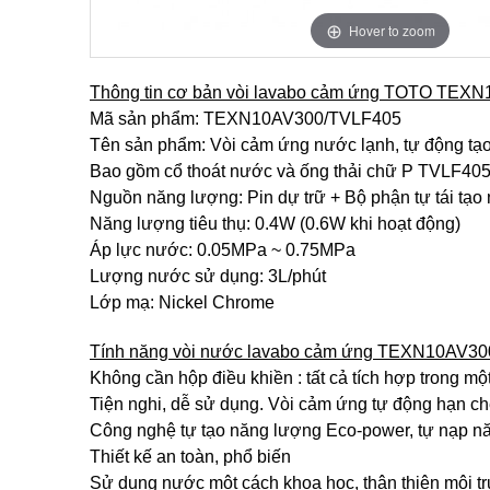
Hover to zoom
Thông tin cơ bản vòi lavabo cảm ứng TOTO TEX
Mã sản phẩm: TEXN10AV300/TVLF405
Tên sản phẩm: Vòi cảm ứng nước lạnh, tự động t
Bao gồm cổ thoát nước và ống thải chữ P TVLF40
Nguồn năng lượng: Pin dự trữ + Bộ phận tự tái tạo
Năng lượng tiêu thụ: 0.4W (0.6W khi hoạt động)
Áp lực nước: 0.05MPa ~ 0.75MPa
Lượng nước sử dụng: 3L/phút
Lớp mạ: Nickel Chrome
Tính năng vòi nước lavabo cảm ứng TEXN10AV30
Không cần hộp điều khiền : tất cả tích hợp trong mộ
Tiện nghi, dễ sử dụng. Vòi cảm ứng tự động hạn ch
Công nghệ tự tạo năng lượng Eco-power, tự nạp n
Thiết kế an toàn, phổ biến
Sử dụng nước một cách khoa học, thân thiện môi t