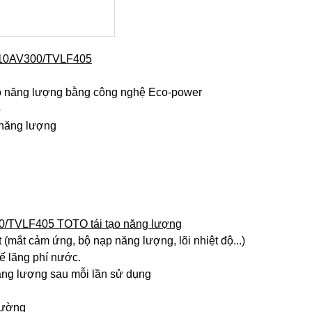
N10AV300/TVLF405
ạo năng lượng bằng công nghệ Eco-power
5
 năng lượng
0/TVLF405 TOTO tái tạo năng lượng
t (mắt cảm ứng, bộ nạp năng lượng, lõi nhiệt độ...)
ế lãng phí nước.
ăng lượng sau mỗi lần sử dụng
rường