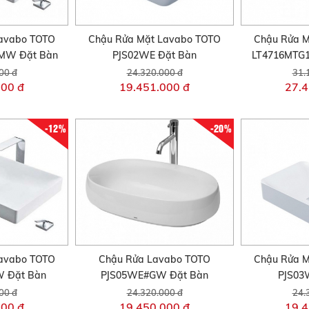
avabo TOTO
Chậu Rửa Mặt Lavabo TOTO
Chậu Rửa M
MW Đặt Bàn
PJS02WE Đặt Bàn
LT4716MTG
00 đ
24.320.000 đ
31.
000 đ
19.451.000 đ
27.4
-12%
-20%
avabo TOTO
Chậu Rửa Lavabo TOTO
Chậu Rửa M
W Đặt Bàn
PJS05WE#GW Đặt Bàn
PJS03
00 đ
24.320.000 đ
24.
000 đ
19.450.000 đ
19.4