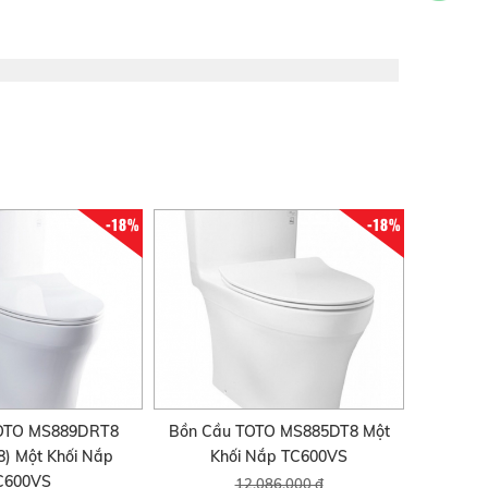
-18%
-18%
TOTO MS889DRT8
Bồn Cầu TOTO MS885DT8 Một
) Một Khối Nắp
Khối Nắp TC600VS
C600VS
12.086.000 đ