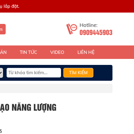
 lắp đặt.
Hotline:
ếm
0909445903
 ÁN
TIN TỨC
VIDEO
LIÊN HỆ
TÌM KIẾM
 TẠO NĂNG LƯỢNG
5