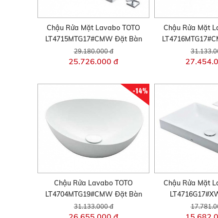
Chậu Rửa Mặt Lavabo TOTO
Chậu Rửa Mặt L
LT4715MTG17#CMW Đặt Bàn
LT4716MTG17#C
29.180.000 đ
31.133.0
25.726.000 đ
27.454.
-14%
Chậu Rửa Lavabo TOTO
Chậu Rửa Mặt L
LT4704MTG19#CMW Đặt Bàn
LT4716G17#X
31.133.000 đ
17.781.0
26.655.000 đ
15.682.