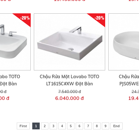
-20%
-20%
vabo TOTO
Chậu Rửa Mặt Lavabo TOTO
Chậu Rửa
Đặt Bàn
LT1615C#XW Đặt Bàn
PJS05WE
00 đ
7.540.000 đ
24.
00 đ
6.040.000 đ
19.4
First
1
2
3
4
5
6
7
8
9
End