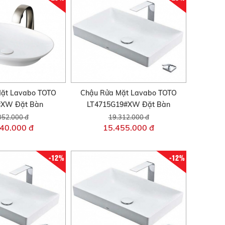
ặt Lavabo TOTO
Chậu Rửa Mặt Lavabo TOTO
#XW Đặt Bàn
LT4715G19#XW Đặt Bàn
052.000 đ
19.312.000 đ
40.000 đ
15.455.000 đ
-12%
-12%