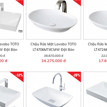
avabo TOTO
Chậu Rửa Mặt Lavabo TOTO
Chậu Rửa M
W Đặt Bàn
LT4706MT#CMW Đặt Bàn
LT4724
00 đ
38.870.000 đ
22.
00 đ
34.275.000 đ
17.6
-12%
-20%