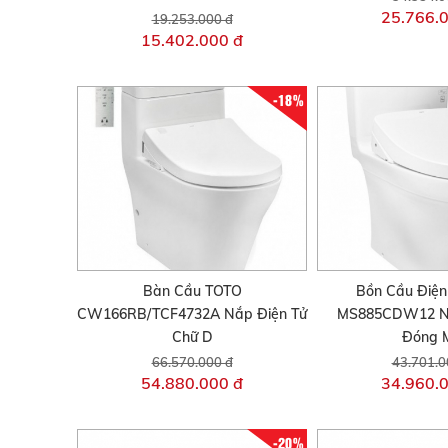
25.766.
19.253.000 đ
15.402.000 đ
-18%
Bàn Cầu TOTO
Bồn Cầu Điện
CW166RB/TCF4732A Nắp Điện Tử
MS885CDW12 N
Chữ D
Đóng 
66.570.000 đ
43.701.0
54.880.000 đ
34.960.
-20%