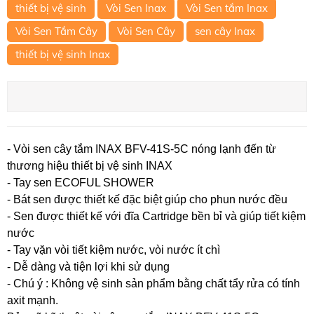
thiết bị vệ sinh
Vòi Sen Inax
Vòi Sen tắm Inax
Vòi Sen Tắm Cây
Vòi Sen Cây
sen cây Inax
thiết bị vệ sinh Inax
- Vòi sen cây tắm INAX BFV-41S-5C nóng lạnh đến từ
thương hiệu thiết bị vệ sinh INAX
- Tay sen ECOFUL SHOWER
- Bát sen được thiết kế đặc biệt giúp cho phun nước đều
- Sen được thiết kế với đĩa Cartridge bền bỉ và giúp tiết kiệm
nước
- Tay vặn vòi tiết kiệm nước, vòi nước ít chì
- Dễ dàng và tiện lợi khi sử dụng
- Chú ý : Không vệ sinh sản phẩm bằng chất tẩy rửa có tính
axit mạnh.