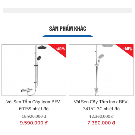
SẢN PHẨM KHÁC
-40%
-40%
Vòi Sen Tắm Cây Inax BFV-
Vòi Sen Cây Tắm Inax BFV-
6015S nhiệt độ
3415T-3C nhiệt độ
15.920.000 đ
12.360.000 đ
9.590.000 đ
7.380.000 đ