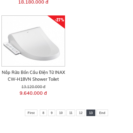
18.180.000 đ
-27%
Nắp Rửa Bồn Cầu Điện Tử INAX
CW-H18VN Shower Toilet
13.120.000 đ
9.640.000 đ
First
8
9
10
11
12
13
End