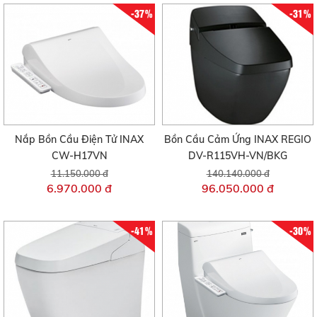
-37%
-31%
Nắp Bồn Cầu Điện Tử INAX
Bồn Cầu Cảm Ứng INAX REGIO
CW-H17VN
DV-R115VH-VN/BKG
11.150.000 đ
140.140.000 đ
6.970.000 đ
96.050.000 đ
-41%
-30%