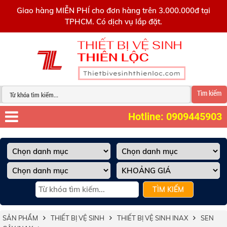
0909445903
Giao hàng MIỄN PHÍ cho đơn hàng trên 3.000.000đ tại
TPHCM. Có dịch vụ lắp đặt.
Tìm kiếm
Hotline: 0909445903
TÌM KIẾM
SẢN PHẨM
THIẾT BỊ VỆ SINH
THIẾT BỊ VỆ SINH INAX
SEN