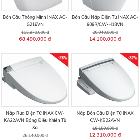
Bồn Cầu Thông Minh INAX AC-
Bồn Cầu Nắp Điện Tử INAX AC-
G216VN
909R/CW-H18VN
115.870.000 đ
20.040.000 đ
68.490.000 đ
14.100.000 đ
-28%
-32%
Nắp Rửa Điện Tử INAX CW-
Nắp Bồn Cầu Điện Tử INAX
KA22AVN Bảng Điều Khiển Từ
CW-KB22AVN
Xa
18.150.000 đ
12.310.000 đ
25.140.000 đ