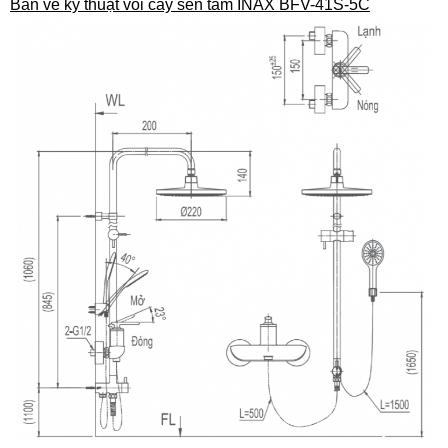
Bản vẽ kỹ thuật vòi cây sen tắm INAX BFV-41S-5C