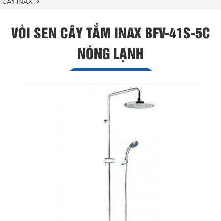
CÂY INAX
VÒI SEN CÂY TẮM INAX BFV-41S-5C
NÓNG LẠNH