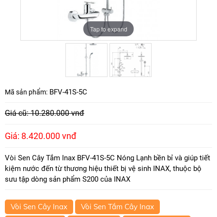
Tap to expand
Tap to expand
BFV-41S-5C
Mã sản phẩm:
Giá cũ: 10.280.000 vnđ
Giá: 8.420.000 vnđ
Vòi Sen Cây Tắm Inax BFV-41S-5C Nóng Lạnh bền bỉ và giúp tiết
kiệm nước đến từ thương hiệu thiết bị vệ sinh INAX, thuộc bộ
sưu tập dòng sản phẩm S200 của INAX
Vòi Sen Cây Inax
Vòi Sen Tắm Cây Inax