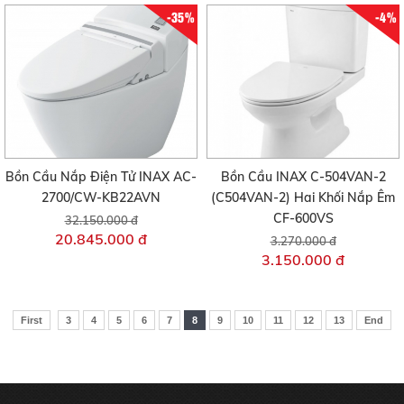
-35%
-4%
Bồn Cầu Nắp Điện Tử INAX AC-
Bồn Cầu INAX C-504VAN-2
2700/CW-KB22AVN
(C504VAN-2) Hai Khối Nắp Êm
CF-600VS
32.150.000 đ
20.845.000 đ
3.270.000 đ
3.150.000 đ
First
3
4
5
6
7
8
9
10
11
12
13
End