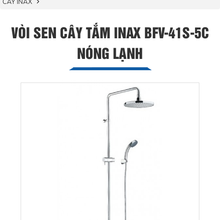
CÂY INAX
VÒI SEN CÂY TẮM INAX BFV-41S-5C
NÓNG LẠNH