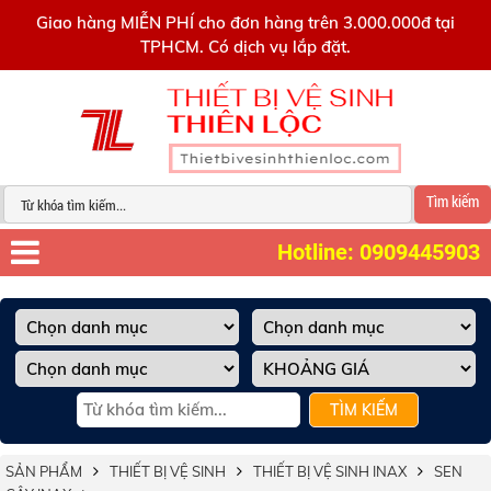
0909445903
Giao hàng MIỄN PHÍ cho đơn hàng trên 3.000.000đ tại
TPHCM. Có dịch vụ lắp đặt.
Tìm kiếm
Hotline: 0909445903
TÌM KIẾM
SẢN PHẨM
THIẾT BỊ VỆ SINH
THIẾT BỊ VỆ SINH INAX
SEN