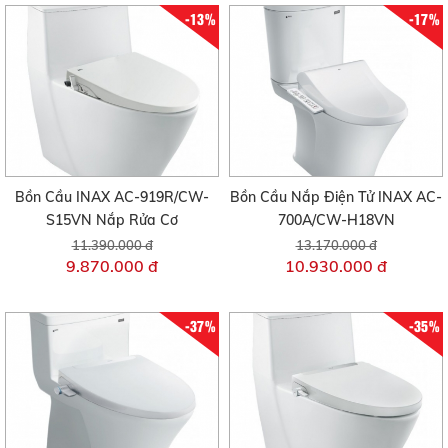
-13%
-17%
Bồn Cầu INAX AC-919R/CW-
Bồn Cầu Nắp Điện Tử INAX AC-
S15VN Nắp Rửa Cơ
700A/CW-H18VN
11.390.000 đ
13.170.000 đ
9.870.000 đ
10.930.000 đ
-37%
-35%