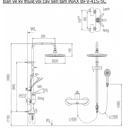
Bản vẽ kỹ thuật vòi cây sen tắm INAX BFV-41S-5C