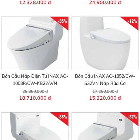
12.328.000 đ
24.900.000 đ
-35%
-12%
Bồn Cầu Nắp Điện Tử INAX AC-
Bồn Cầu INAX AC-1052/CW-
1008R/CW-KB22AVN
S32VN Nắp Rửa Cơ
28.850.000 đ
17.260.000 đ
18.710.000 đ
15.220.000 đ
-38%
-32%