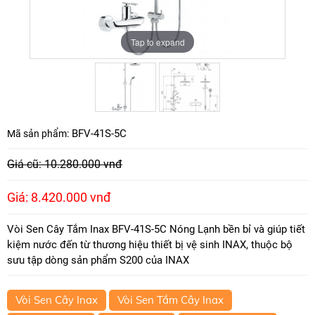
Tap to expand
Tap to expand
BFV-41S-5C
Mã sản phẩm:
Giá cũ: 10.280.000 vnđ
Giá: 8.420.000 vnđ
Vòi Sen Cây Tắm Inax BFV-41S-5C Nóng Lạnh bền bỉ và giúp tiết
kiệm nước đến từ thương hiệu thiết bị vệ sinh INAX, thuộc bộ
sưu tập dòng sản phẩm S200 của INAX
Vòi Sen Cây Inax
Vòi Sen Tắm Cây Inax