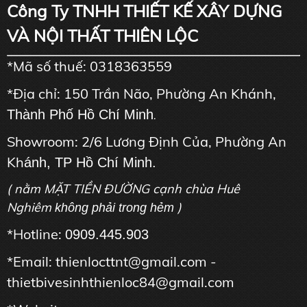
Công Ty TNHH THIẾT KẾ XÂY DỰNG
VÀ NỘI THẤT THIÊN LỘC
*Mã số thuế: 0318363559
*Địa chỉ: 150 Trần Não, Phường An Khánh,
Thành Phố Hồ Chí Minh
.
Showroom: 2/6 Lương Định Của, Phường An
Kh
ánh, TP Hồ Chí Minh.
( nằm MẶT TIỀN ĐƯỜNG cạnh chùa Huê
Nghiêm
)
không phải trong hẻm
*Hotline:
0909.445.903
*Email: thienlocttnt@gmail.com -
thietbivesinhthienloc84@gmail.com