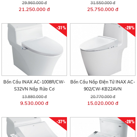
29.960.000 đ
31.550.000 đ
21.250.000 đ
25.750.000 đ
-31%
-28%
Bồn Cầu INAX AC-1008R/CW-
Bồn Cầu Nắp Điện Tử INAX AC-
S32VN Nắp Rửa Cơ
902/CW-KB22AVN
13.880.000 đ
20.770.000 đ
9.530.000 đ
15.020.000 đ
-37%
-28%