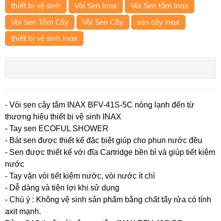
thiết bị vệ sinh
Vòi Sen Inax
Vòi Sen tắm Inax
Vòi Sen Tắm Cây
Vòi Sen Cây
sen cây Inax
thiết bị vệ sinh Inax
- Vòi sen cây tắm INAX BFV-41S-5C nóng lạnh đến từ
thương hiệu thiết bị vệ sinh INAX
- Tay sen ECOFUL SHOWER
- Bát sen được thiết kế đặc biệt giúp cho phun nước đều
- Sen được thiết kế với đĩa Cartridge bền bỉ và giúp tiết kiệm
nước
- Tay vặn vòi tiết kiệm nước, vòi nước ít chì
- Dễ dàng và tiện lợi khi sử dụng
- Chú ý : Không vệ sinh sản phẩm bằng chất tẩy rửa có tính
axit mạnh.