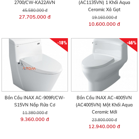
2700/CW-KA22AVN
(AC1135VN) 1 Khối Aqua
Ceramic Xả Gạt
45.580.000 đ
27.705.000 đ
19.160.000 đ
10.600.000 đ
-18%
-46%
Bồn Cầu INAX AC-909R/CW-
Bồn Cầu INAX AC-4005VN
S15VN Nắp Rửa Cơ
(AC4005VN) Một Khối Aqua
Ceramic Mới
11.380.000 đ
9.360.000 đ
23.800.000 đ
12.940.000 đ