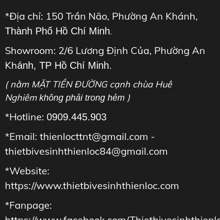
*Địa chỉ: 150 Trần Não, Phường An Khánh,
Thành Phố Hồ Chí Minh
.
Showroom: 2/6 Lương Định Của, Phường An
Kh
ánh, TP Hồ Chí Minh.
( nằm MẶT TIỀN ĐƯỜNG cạnh chùa Huê
Nghiêm
)
không phải trong hẻm
*Hotline:
0909.445.903
*Email: thienlocttnt@gmail.com -
thietbivesinhthienloc84@gmail.com
*Website:
https://www.thietbivesinhthienloc.com
*Fanpage:
https://www.facebook.com/Thietbivesinhthienl