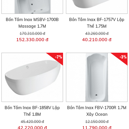
Bồn Tắm Inax MSBV-1700B
Bồn Tắm Inax BF-1757V Lập
Massage 1.7M
Thể 1.75M
170.310.000 đ
43.260.000 đ
152.330.000 đ
40.210.000 đ
-7%
-3%
Bồn Tắm Inax BF-1858V Lập
Bồn Tắm Inax FBV-1700R 1.7M
Thể 1.8M
Xây Ocean
45.420.000 đ
12.150.000 đ
42.220.000 đ
11.790.000 đ