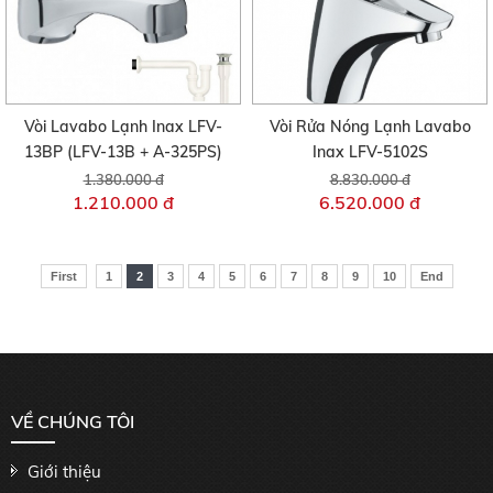
Vòi Lavabo Lạnh Inax LFV-
Vòi Rửa Nóng Lạnh Lavabo
13BP (LFV-13B + A-325PS)
Inax LFV-5102S
1.380.000 đ
8.830.000 đ
1.210.000 đ
6.520.000 đ
First
1
2
3
4
5
6
7
8
9
10
End
VỀ CHÚNG TÔI
Giới thiệu