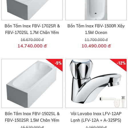
Bồn Tắm Inax FBV-1702SR &
Bồn Tắm Inax FBV-1500R Xây
FBV-1702SL 1.7M Chân Yếm
1.5M Ocean
16.670.000 đ
11.700.000 đ
14.740.000 đ
10.490.000 đ
-5%
-12%
Bồn Tắm Inax FBV-1502SL &
Vòi Lavabo Inax LFV-12AP
FBV-1502SR 1.5M Chân Yếm
Lạnh (LFV-12A + A-325PS)
15.520.000 đ
1.160.000 đ