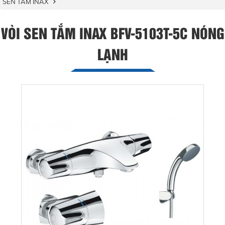
SEN TẮM INAX
VÒI SEN TẮM INAX BFV-5103T-5C NÓNG
LẠNH