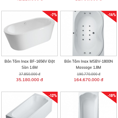
-7%
-14%
Bồn Tắm Inax BF-1656V Đặt
Bồn Tắm Inax MSBV-1800N
Sàn 1.6M
Massage 1.8M
37.850.000 đ
190.770.000 đ
35.180.000 đ
164.670.000 đ
-12%
-10%