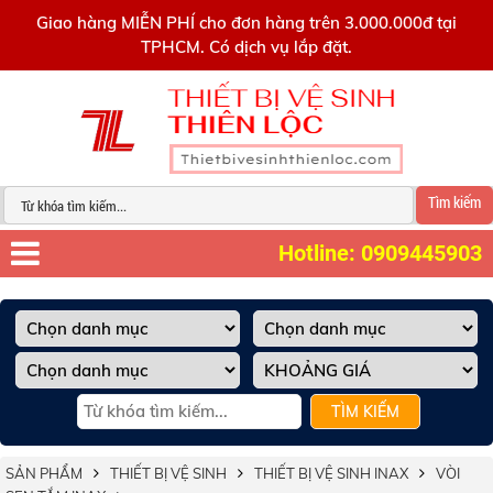
0909445903
Giao hàng MIỄN PHÍ cho đơn hàng trên 3.000.000đ tại
TPHCM. Có dịch vụ lắp đặt.
Tìm kiếm
Hotline: 0909445903
TÌM KIẾM
SẢN PHẨM
THIẾT BỊ VỆ SINH
THIẾT BỊ VỆ SINH INAX
VÒI