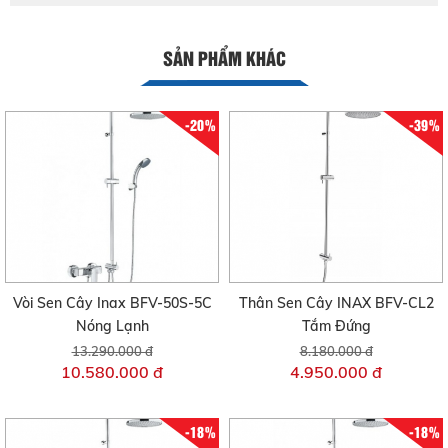
SẢN PHẨM KHÁC
-20%
-39%
Vòi Sen Cây Inax BFV-50S-5C
Thân Sen Cây INAX BFV-CL2
Nóng Lạnh
Tắm Đứng
13.290.000 đ
8.180.000 đ
10.580.000 đ
4.950.000 đ
-18%
-18%