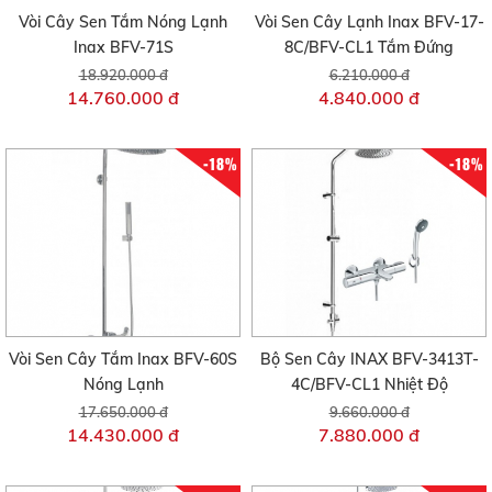
Vòi Cây Sen Tắm Nóng Lạnh
Vòi Sen Cây Lạnh Inax BFV-17-
Inax BFV-71S
8C/BFV-CL1 Tắm Đứng
18.920.000 đ
6.210.000 đ
14.760.000 đ
4.840.000 đ
-18%
-18%
Vòi Sen Cây Tắm Inax BFV-60S
Bộ Sen Cây INAX BFV-3413T-
Nóng Lạnh
4C/BFV-CL1 Nhiệt Độ
17.650.000 đ
9.660.000 đ
14.430.000 đ
7.880.000 đ