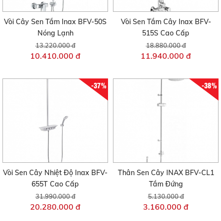
Vòi Cây Sen Tắm Inax BFV-50S
Vòi Sen Tắm Cây Inax BFV-
Nóng Lạnh
515S Cao Cấp
13.220.000 đ
18.880.000 đ
10.410.000 đ
11.940.000 đ
-37%
-38%
Vòi Sen Cây Nhiệt Độ Inax BFV-
Thân Sen Cây INAX BFV-CL1
655T Cao Cấp
Tắm Đứng
31.990.000 đ
5.130.000 đ
20.280.000 đ
3.160.000 đ