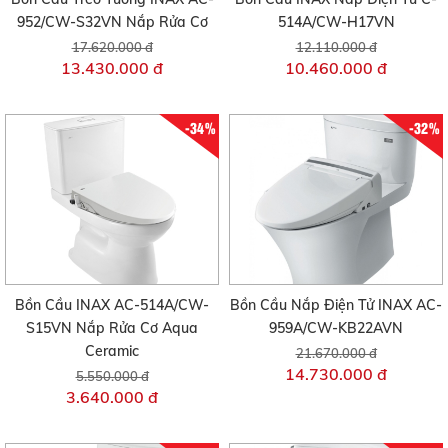
952/CW-S32VN Nắp Rửa Cơ
514A/CW-H17VN
17.620.000 đ
12.110.000 đ
13.430.000 đ
10.460.000 đ
-34%
-32%
Bồn Cầu INAX AC-514A/CW-
Bồn Cầu Nắp Điện Tử INAX AC-
S15VN Nắp Rửa Cơ Aqua
959A/CW-KB22AVN
Ceramic
21.670.000 đ
14.730.000 đ
5.550.000 đ
3.640.000 đ