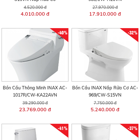
4.520.000 đ
27.970.000 đ
4.010.000 đ
17.910.000 đ
-40%
-32%
Bồn Cầu Thông Minh INAX AC-
Bồn Cầu INAX Nắp Rửa Cơ AC-
1017R/CW-KA22AVN
969/CW-S15VN
39.290.000 đ
7.750.000 đ
23.769.000 đ
5.240.000 đ
-41%
-37%