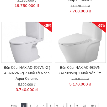
31.620.000 đ
19.750.000 đ
11.170.000 đ
7.760.000 đ
-29%
-30%
Bồn Cầu INAX AC-602VN-2 (
Bồn Cầu INAX AC-989VN
AC602VN-2) 2 Khối Xả Nhấn
(AC989VN) 1 Khối Nắp Êm
Aqua Ceramic
7.360.000 đ
5.170.000 đ
5.300.000 đ
3.740.000 đ
First
1
2
3
4
5
6
7
8
9
10
End