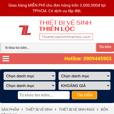
0909445903
Giao hàng MIỄN PHÍ cho đơn hàng trên 3.000.000đ tại
TPHCM. Có dịch vụ lắp đặt.
Tìm kiếm
Hotline: 0909445903
TÌM KIẾM
SẢN PHẨM
THIẾT BỊ VỆ SINH
THIẾT BỊ VỆ SINH INAX
BỒN