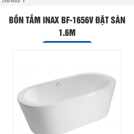
TẮM INAX
BỒN TẮM INAX BF-1656V ĐẶT SÀN
1.6M