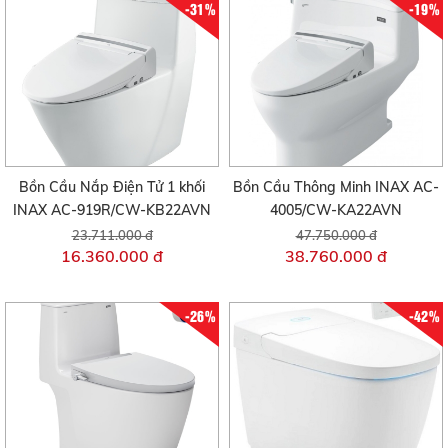
-31%
-19%
Bồn Cầu Nắp Điện Tử 1 khối
Bồn Cầu Thông Minh INAX AC-
INAX AC-919R/CW-KB22AVN
4005/CW-KA22AVN
23.711.000 đ
47.750.000 đ
16.360.000 đ
38.760.000 đ
-26%
-42%