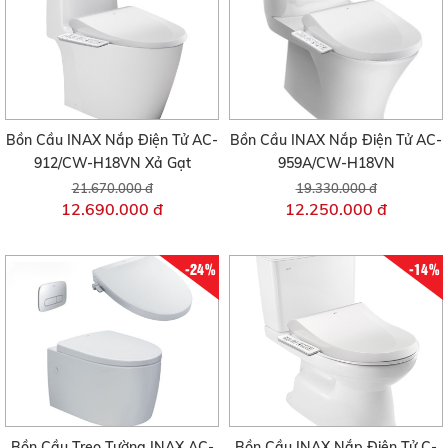
Bồn Cầu INAX Nắp Điện Tử AC-
Bồn Cầu INAX Nắp Điện Tử AC-
912/CW-H18VN Xả Gạt
959A/CW-H18VN
21.670.000 đ
19.330.000 đ
12.690.000 đ
12.250.000 đ
-24%
-14%
Bồn Cầu Treo Tường INAX AC-
Bồn Cầu INAX Nắp Điện Tử C-