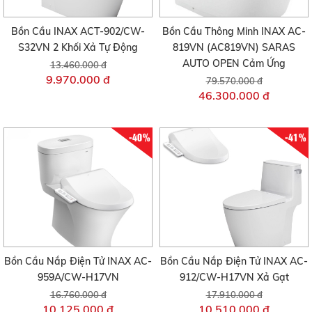
Bồn Cầu INAX ACT-902/CW-
Bồn Cầu Thông Minh INAX AC-
S32VN 2 Khối Xả Tự Động
819VN (AC819VN) SARAS
AUTO OPEN Cảm Ứng
13.460.000 đ
9.970.000 đ
79.570.000 đ
46.300.000 đ
-40%
-41%
Bồn Cầu Nắp Điện Tử INAX AC-
Bồn Cầu Nắp Điện Tử INAX AC-
959A/CW-H17VN
912/CW-H17VN Xả Gạt
16.760.000 đ
17.910.000 đ
10.125.000 đ
10.510.000 đ