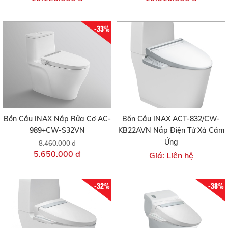
-33%
Bồn Cầu INAX Nắp Rửa Cơ AC-
Bồn Cầu INAX ACT-832/CW-
989+CW-S32VN
KB22AVN Nắp Điện Tử Xả Cảm
Ứng
8.460.000 đ
5.650.000 đ
Giá: Liên hệ
-32%
-38%