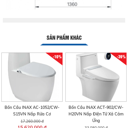
SẢN PHẨM KHÁC
-10%
-39%
Bồn Cầu INAX AC-1052/CW-
Bồn Cầu INAX ACT-902/CW-
S15VN Nắp Rửa Cơ
H20VN Nắp Điện Tử Xả Cảm
Ứng
17.260.000 đ
15.620.000 đ
33.080.000 đ