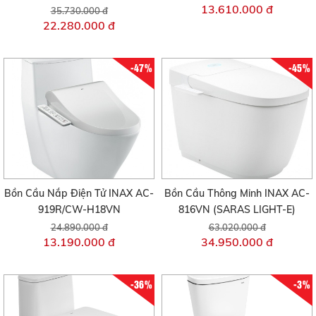
13.610.000 đ
35.730.000 đ
22.280.000 đ
-47%
-45%
Bồn Cầu Nắp Điện Tử INAX AC-
Bồn Cầu Thông Minh INAX AC-
919R/CW-H18VN
816VN (SARAS LIGHT-E)
24.890.000 đ
63.020.000 đ
13.190.000 đ
34.950.000 đ
-36%
-3%