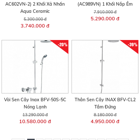
AC602VN-2) 2 Khối Xả Nhấn
(AC989VN) 1 Khối Nắp Êm
Aqua Ceramic
7.910.000 đ
5.290.000 đ
5.300.000 đ
3.740.000 đ
-20%
-39%
Vòi Sen Cây Inax BFV-50S-5C
Thân Sen Cây INAX BFV-CL2
Nóng Lạnh
Tắm Đứng
13.290.000 đ
8.180.000 đ
10.580.000 đ
4.950.000 đ