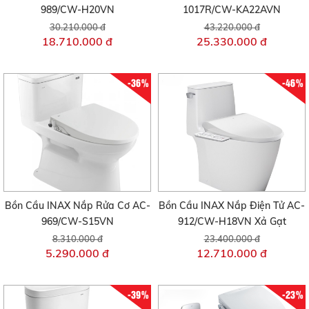
989/CW-H20VN
1017R/CW-KA22AVN
30.210.000 đ
43.220.000 đ
18.710.000 đ
25.330.000 đ
-36%
-46%
Bồn Cầu INAX Nắp Rửa Cơ AC-
Bồn Cầu INAX Nắp Điện Tử AC-
969/CW-S15VN
912/CW-H18VN Xả Gạt
8.310.000 đ
23.400.000 đ
5.290.000 đ
12.710.000 đ
-39%
-23%