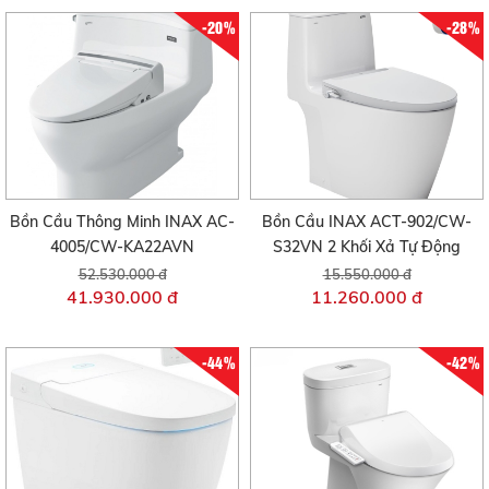
-20%
-28%
Bồn Cầu Thông Minh INAX AC-
Bồn Cầu INAX ACT-902/CW-
4005/CW-KA22AVN
S32VN 2 Khối Xả Tự Động
52.530.000 đ
15.550.000 đ
41.930.000 đ
11.260.000 đ
-44%
-42%