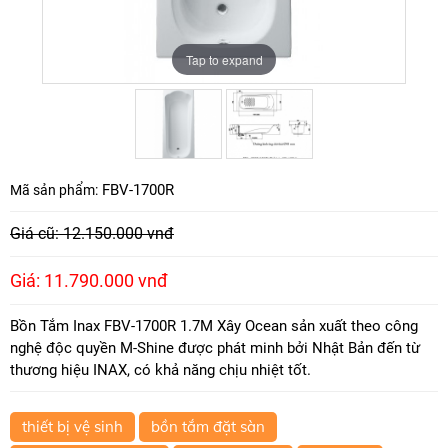
Tap to expand
Tap to expand
FBV-1700R
Mã sản phẩm:
Giá cũ: 12.150.000 vnđ
Giá: 11.790.000 vnđ
Bồn Tắm Inax FBV-1700R 1.7M Xây Ocean sản xuất theo công
nghệ độc quyền M-Shine được phát minh bởi Nhật Bản đến từ
thương hiệu INAX, có khả năng chịu nhiệt tốt.
thiết bị vệ sinh
bồn tắm đặt sàn