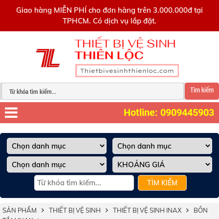
0909445903
Giao hàng MIỄN PHÍ cho đơn hàng trên 3.000.000đ tại
TPHCM. Có dịch vụ lắp đặt.
Tìm kiếm
Hotline: 0909445903
TÌM KIẾM
SẢN PHẨM
THIẾT BỊ VỆ SINH
THIẾT BỊ VỆ SINH INAX
BỒN