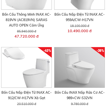
Bồn Cầu Thông Minh INAX AC-
Bồn Cầu Nắp Điện Tử INAX AC-
819VN (AC819VN) SARAS
959A/CW-H17VN
AUTO OPEN Cảm Ứng
18.100.000 đ
10.490.000 đ
85.940.000 đ
47.720.000 đ
-43%
-36%
Bồn Cầu Nắp Điện Tử INAX AC-
Bồn Cầu INAX Nắp Rửa Cơ AC-
912/CW-H17VN Xả Gạt
989+CW-S32VN
20.510.000 đ
9.780.000 đ