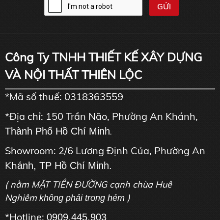
Công Ty TNHH THIẾT KẾ XÂY DỰNG
VÀ NỘI THẤT THIÊN LỘC
*Mã số thuế: 0318363559
*Địa chỉ: 150 Trần Não, Phường An Khánh,
Thành Phố Hồ Chí Minh
.
Showroom: 2/6 Lương Định Của, Phường An
Kh
ánh, TP Hồ Chí Minh.
( nằm MẶT TIỀN ĐƯỜNG cạnh chùa Huê
Nghiêm
)
không phải trong hẻm
*Hotline:
0909.445.903