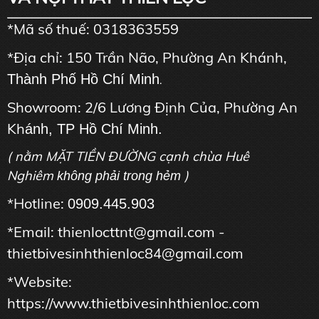
*Mã số thuế: 0318363559
*Địa chỉ: 150 Trần Não, Phường An Khánh,
Thành Phố Hồ Chí Minh
.
Showroom: 2/6 Lương Định Của, Phường An
Kh
ánh, TP Hồ Chí Minh.
( nằm MẶT TIỀN ĐƯỜNG cạnh chùa Huê
Nghiêm
)
không phải trong hẻm
*Hotline:
0909.445.903
*Email: thienlocttnt@gmail.com -
thietbivesinhthienloc84@gmail.com
*Website:
https://www.thietbivesinhthienloc.com