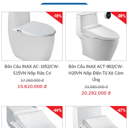
-10%
-39%
Bồn Cầu INAX AC-1052/CW-
Bồn Cầu INAX ACT-902/CW-
S15VN Nắp Rửa Cơ
H20VN Nắp Điện Tử Xả Cảm
Ứng
17.260.000 đ
15.620.000 đ
33.080.000 đ
20.292.000 đ
-44%
-47%