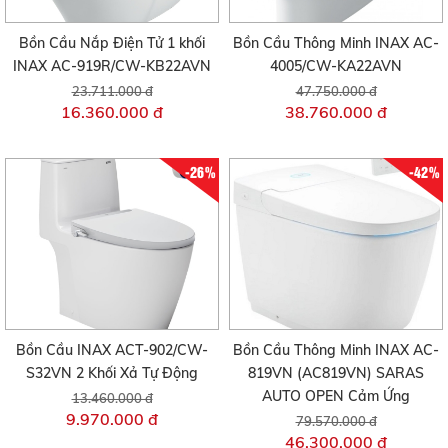
Bồn Cầu Nắp Điện Tử 1 khối
Bồn Cầu Thông Minh INAX AC-
INAX AC-919R/CW-KB22AVN
4005/CW-KA22AVN
23.711.000 đ
47.750.000 đ
16.360.000 đ
38.760.000 đ
-26%
-42%
Bồn Cầu INAX ACT-902/CW-
Bồn Cầu Thông Minh INAX AC-
S32VN 2 Khối Xả Tự Động
819VN (AC819VN) SARAS
AUTO OPEN Cảm Ứng
13.460.000 đ
9.970.000 đ
79.570.000 đ
46.300.000 đ