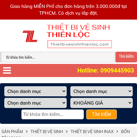
0909445903
Giao hàng MIỄN PHÍ cho đơn hàng trên 3.000.000đ tại
TPHCM. Có dịch vụ lắp đặt.
Tìm kiếm
Hotline: 0909445903
TÌM KIẾM
SẢN PHẨM
THIẾT BỊ VỆ SINH
THIẾT BỊ VỆ SINH INAX
BỒN