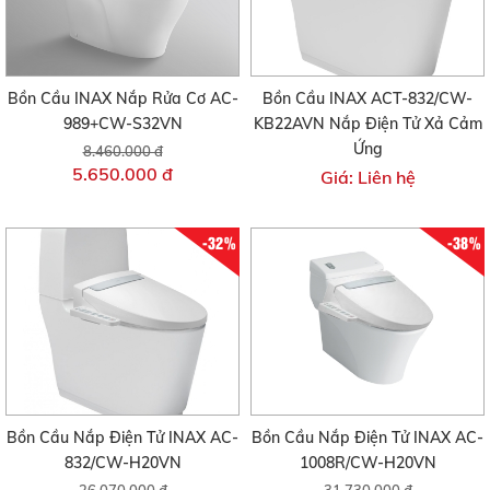
Bồn Cầu INAX Nắp Rửa Cơ AC-
Bồn Cầu INAX ACT-832/CW-
989+CW-S32VN
KB22AVN Nắp Điện Tử Xả Cảm
Ứng
8.460.000 đ
5.650.000 đ
Giá: Liên hệ
-32%
-38%
Bồn Cầu Nắp Điện Tử INAX AC-
Bồn Cầu Nắp Điện Tử INAX AC-
832/CW-H20VN
1008R/CW-H20VN
26.070.000 đ
31.730.000 đ