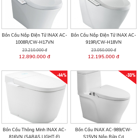
Bồn Cầu Nắp Điện Tử INAX AC-
Bồn Cầu Nắp Điện Tử INAX AC-
1008R/CW-H17VN
919R/CW-H18VN
23.210.000 đ
23.050.000 đ
12.890.000 đ
12.195.000 đ
-44%
-33%
Bồn Cầu Thông Minh INAX AC-
Bồn Cầu INAX AC-989/CW-
816VN (SARAS LIGHT-E)
S15VN Nắp Rửa Cơ