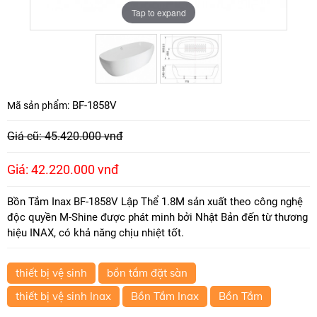
Tap to expand
Tap to expand
BF-1858V
Mã sản phẩm:
Giá cũ: 45.420.000 vnđ
Giá: 42.220.000 vnđ
Bồn Tắm Inax BF-1858V Lập Thể 1.8M sản xuất theo công nghệ
độc quyền M-Shine được phát minh bởi Nhật Bản đến từ thương
hiệu INAX, có khả năng chịu nhiệt tốt.
thiết bị vệ sinh
bồn tắm đặt sàn
thiết bị vệ sinh Inax
Bồn Tắm Inax
Bồn Tắm