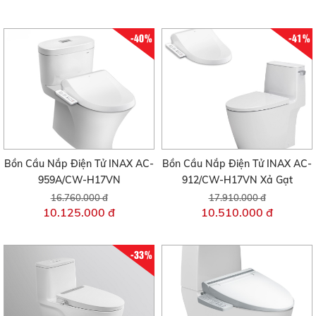
-40%
-41%
Bồn Cầu Nắp Điện Tử INAX AC-
Bồn Cầu Nắp Điện Tử INAX AC-
959A/CW-H17VN
912/CW-H17VN Xả Gạt
16.760.000 đ
17.910.000 đ
10.125.000 đ
10.510.000 đ
-33%