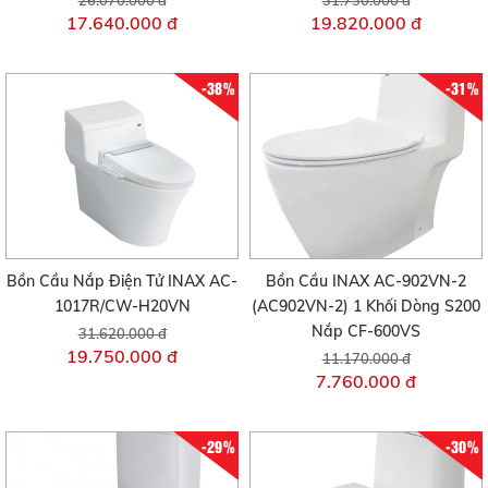
17.640.000 đ
19.820.000 đ
-38%
-31%
Bồn Cầu Nắp Điện Tử INAX AC-
Bồn Cầu INAX AC-902VN-2
1017R/CW-H20VN
(AC902VN-2) 1 Khối Dòng S200
Nắp CF-600VS
31.620.000 đ
19.750.000 đ
11.170.000 đ
7.760.000 đ
-29%
-30%