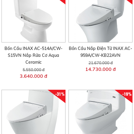
Bồn Cầu INAX AC-514A/CW-
Bồn Cầu Nắp Điện Tử INAX AC-
S15VN Nắp Rửa Cơ Aqua
959A/CW-KB22AVN
Ceramic
21.670.000 đ
14.730.000 đ
5.550.000 đ
3.640.000 đ
-31%
-19%