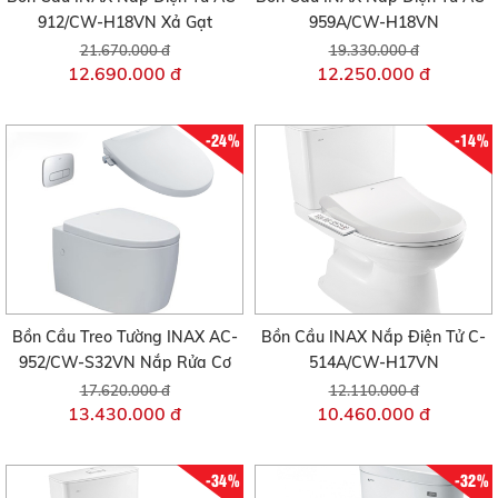
912/CW-H18VN Xả Gạt
959A/CW-H18VN
21.670.000 đ
19.330.000 đ
12.690.000 đ
12.250.000 đ
-24%
-14%
Bồn Cầu Treo Tường INAX AC-
Bồn Cầu INAX Nắp Điện Tử C-
952/CW-S32VN Nắp Rửa Cơ
514A/CW-H17VN
17.620.000 đ
12.110.000 đ
13.430.000 đ
10.460.000 đ
-34%
-32%