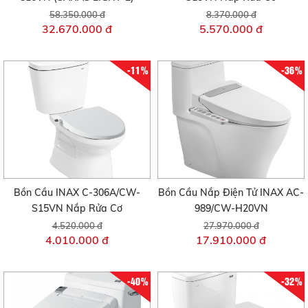
58.350.000 đ
8.370.000 đ
32.670.000 đ
5.570.000 đ
-11%
-36%
Bồn Cầu INAX C-306A/CW-
Bồn Cầu Nắp Điện Tử INAX AC-
S15VN Nắp Rửa Cơ
989/CW-H20VN
4.520.000 đ
27.970.000 đ
4.010.000 đ
17.910.000 đ
-40%
-32%