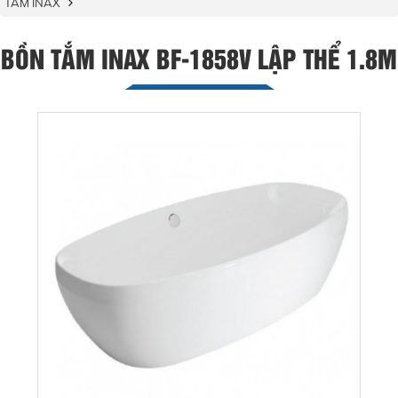
TẮM INAX
BỒN TẮM INAX BF-1858V LẬP THỂ 1.8M