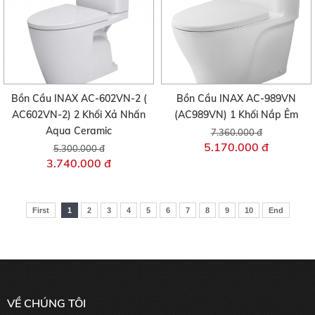
Bồn Cầu INAX AC-602VN-2 (
Bồn Cầu INAX AC-989VN
AC602VN-2) 2 Khối Xả Nhấn
(AC989VN) 1 Khối Nắp Êm
Aqua Ceramic
7.360.000 đ
5.170.000 đ
5.300.000 đ
3.740.000 đ
First
1
2
3
4
5
6
7
8
9
10
End
VỀ CHÚNG TÔI