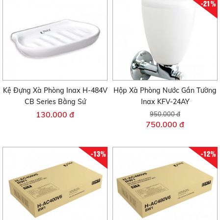
-21%
Kệ Đựng Xà Phòng Inax H-484V
Hộp Xà Phòng Nước Gắn Tường
CB Series Bằng Sứ
Inax KFV-24AY
130.000 đ
950.000 đ
750.000 đ
-13%
-12%