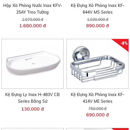
Hộp Xà Phòng Nước Inax KFV-
Kệ Đựng Xà Phòng Inax KF-
25AY Treo Tường
644V MS Series
2.070.000 đ
1.030.000 đ
1.680.000 đ
890.000 đ
-8%
Kệ Đựng Ly Inax H-483V CB
Kệ Đựng Xà Phòng Inax KF-
Series Bằng Sứ
414V ME Series
130.000 đ
750.000 đ
690.000 đ