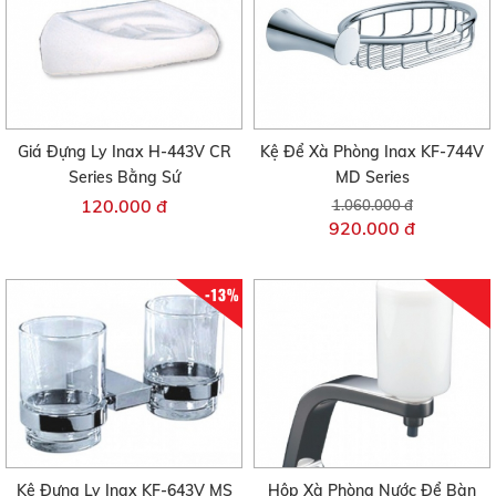
Giá Đựng Ly Inax H-443V CR
Kệ Để Xà Phòng Inax KF-744V
Series Bằng Sứ
MD Series
120.000 đ
1.060.000 đ
920.000 đ
-13%
Kệ Đựng Ly Inax KF-643V MS
Hộp Xà Phòng Nước Để Bàn