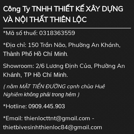
Công Ty TNHH THIẾT KẾ XÂY DỰNG
VÀ NỘI THẤT THIÊN LỘC
*Mã số thuế: 0318363559
*Địa chỉ: 150 Trần Não, Phường An Khánh,
Thành Phố Hồ Chí Minh
.
Showroom: 2/6 Lương Định Của, Phường An
Kh
ánh, TP Hồ Chí Minh.
( nằm MẶT TIỀN ĐƯỜNG cạnh chùa Huê
Nghiêm
)
không phải trong hẻm
*Hotline:
0909.445.903
*Email: thienlocttnt@gmail.com -
thietbivesinhthienloc84@gmail.com