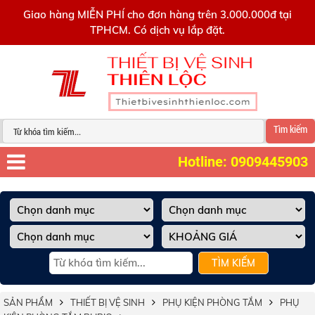
0909445903
Giao hàng MIỄN PHÍ cho đơn hàng trên 3.000.000đ tại
TPHCM. Có dịch vụ lắp đặt.
Tìm kiếm
Hotline: 0909445903
TÌM KIẾM
SẢN PHẨM
THIẾT BỊ VỆ SINH
PHỤ KIỆN PHÒNG TẮM
PHỤ