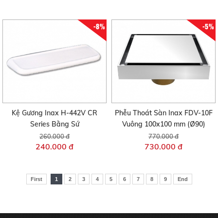
-8%
-5%
Kệ Gương Inax H-442V CR
Phễu Thoát Sàn Inax FDV-10F
Series Bằng Sứ
Vuông 100x100 mm (Ø90)
260.000 đ
770.000 đ
240.000 đ
730.000 đ
First
1
2
3
4
5
6
7
8
9
End