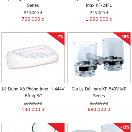
Series
Inax KF-24FL
870.000 đ
228.000 đ
760.000 đ
1.990.000 đ
-7%
-18%
Kệ Đựng Xà Phòng Inax H-444V
Giá Ly Đôi Inax KF-543V MR
Bằng Sứ
Series
150.000 đ
830.000 đ
140.000 đ
680.000 đ
-13%