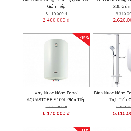
Gián Tiếp
20L Gián
3.110.000 đ
3.310.0
2.460.000 đ
2.620.0
-19%
Máy Nước Nóng Ferroli
Bình Nước Nóng Fe
AQUASTORE E 100L Gián Tiếp
Trực Tiếp 
7.635.000 đ
6.300.0
6.170.000 đ
5.110.0
-21%