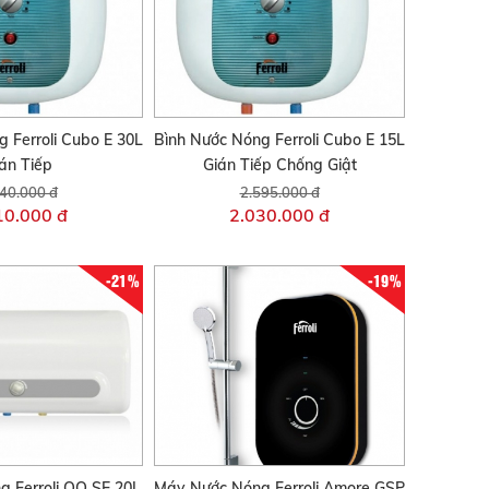
 Ferroli Cubo E 30L
Bình Nước Nóng Ferroli Cubo E 15L
án Tiếp
Gián Tiếp Chống Giật
40.000 đ
2.595.000 đ
10.000 đ
2.030.000 đ
-21%
-19%
 Ferroli QQ SE 20L
Máy Nước Nóng Ferroli Amore GSP