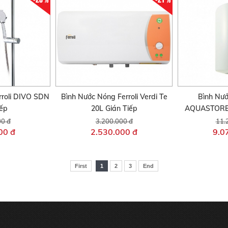
roli DIVO SDN
Bình Nước Nóng Ferroli Verdi Te
Bình Nướ
iếp
20L Gián Tiếp
AQUASTORE 
00 đ
3.200.000 đ
11.
00 đ
2.530.000 đ
9.0
First
1
2
3
End