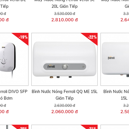
 Tiếp
20L Gián Tiếp
Gi
00 đ
3.530.000 đ
3.3
00 đ
2.810.000 đ
2.6
-19%
-22%
rroli DIVO SFP
Bình Nước Nóng Ferroli QQ ME 15L
Bình Nước Nón
Có Bơm
Gián Tiếp
15L 
00 đ
2.630.000 đ
3.2
00 đ
2.060.000 đ
2.5
-20%
-21%