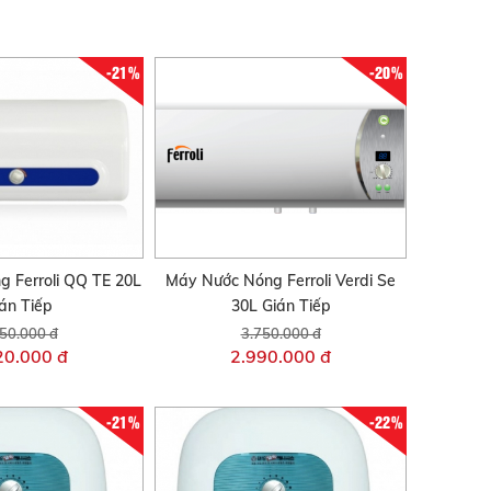
-21%
-20%
g Ferroli QQ TE 20L
Máy Nước Nóng Ferroli Verdi Se
án Tiếp
30L Gián Tiếp
50.000 đ
3.750.000 đ
20.000 đ
2.990.000 đ
-21%
-22%