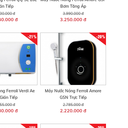
án Tiếp
Bơm Tăng Áp
30.000 đ
3.990.000 đ
40.000 đ
3.250.000 đ
-21%
-20%
g Ferroli Verdi Ae
Máy Nước Nóng Ferroli Amore
Gián Tiếp
GSN Trực Tiếp
55.000 đ
2.785.000 đ
80.000 đ
2.220.000 đ
-19%
-20%