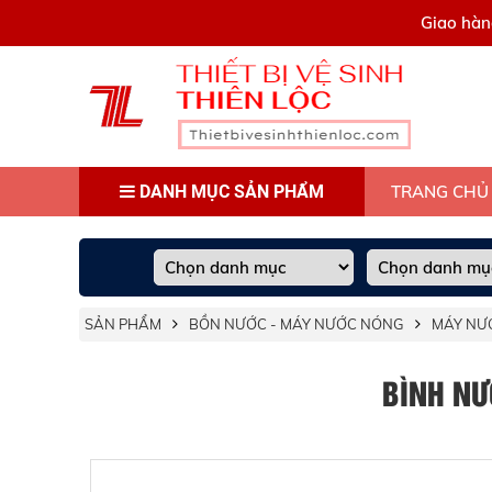
0909445903
Giao hàn
DANH MỤC SẢN PHẨM
TRANG CHỦ
SẢN PHẨM
BỒN NƯỚC - MÁY NƯỚC NÓNG
MÁY NƯ
BÌNH NƯ