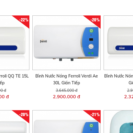
-22%
-20%
roli QQ TE 15L
Bình Nước Nóng Ferroli Verdi Ae
Bình Nước Nón
iếp
30L Gián Tiếp
Gi
00 đ
3.645.000 đ
2.9
00 đ
2.900.000 đ
2.3
-20%
-21%