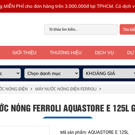
g MIỄN PHÍ cho đơn hàng trên 3.000.000đ tại TPHCM. Có dịch vụ
Tìm ki
GIỚI THIỆU
THƯƠNG HIỆU
DỊCH VỤ
DỰ
ỚC NÓNG ĐIỆN
MÁY NƯỚC NÓNG ĐIỆN FERROLI
ỚC NÓNG FERROLI AQUASTORE E 125L G
AQUASTORE E 125L
Mã sản phẩm: