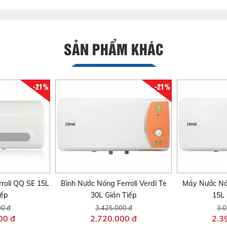
SẢN PHẨM KHÁC
-21%
-21%
roli QQ SE 15L
Bình Nước Nóng Ferroli Verdi Te
Máy Nước Nón
iếp
30L Gián Tiếp
15L 
00 đ
3.425.000 đ
3.0
00 đ
2.720.000 đ
2.3