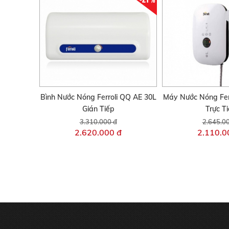
Bình Nước Nóng Ferroli QQ AE 30L
Máy Nước Nóng Fer
Gián Tiếp
Trực T
3.310.000 đ
2.645.0
2.620.000 đ
2.110.0