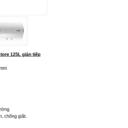
ore 125L gián tiếp
 mm
tường
n, chống giật.