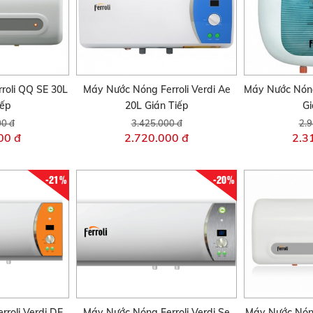
roli QQ SE 30L
Máy Nước Nóng Ferroli Verdi Ae
Máy Nước Nóng
iếp
20L Gián Tiếp
Gi
00 đ
3.425.000 đ
2.9
00 đ
2.720.000 đ
2.3
-21%
-20%
rroli Verdi DE
Máy Nước Nóng Ferroli Verdi Se
Máy Nước Nóng