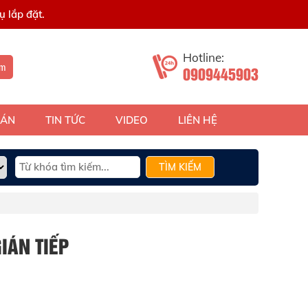
 lắp đặt.
Hotline:
ếm
0909445903
 ÁN
TIN TỨC
VIDEO
LIÊN HỆ
TÌM KIẾM
IÁN TIẾP