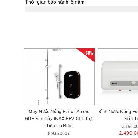
Thời gian bảo hành: 5 năm
-30%
Máy Nước Nóng Ferroli Amore
Bình Nước Nóng Fer
GDP Sen Cây INAX BFV-CL1 Trực
Gián T
Tiếp Có Bơm
3.150.0
2.490.0
8.935.000 đ