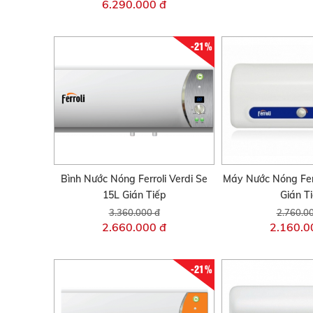
6.290.000 đ
-21%
Bình Nước Nóng Ferroli Verdi Se
Máy Nước Nóng Fer
15L Gián Tiếp
Gián T
3.360.000 đ
2.760.0
2.660.000 đ
2.160.0
-21%