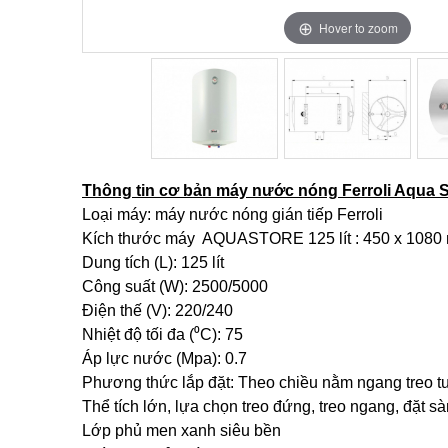
Hover to zoom
Hover to zoom
Hover to zoom
Thông tin cơ bản máy nước nóng Ferroli Aqua St
Loại máy: máy nước nóng gián tiếp Ferroli
Kích thước máy AQUASTORE 125 lít : 450 x 1080
Dung tích (L): 125 lít
Công suất (W): 2500/5000
Điện thế (V): 220/240
Nhiệt độ tối đa (⁰C): 75
Áp lực nước (Mpa): 0.7
Phương thức lắp đặt: Theo chiều nằm ngang treo 
Thể tích lớn, lựa chọn treo đứng, treo ngang, đặt sà
Lớp phủ men xanh siêu bền