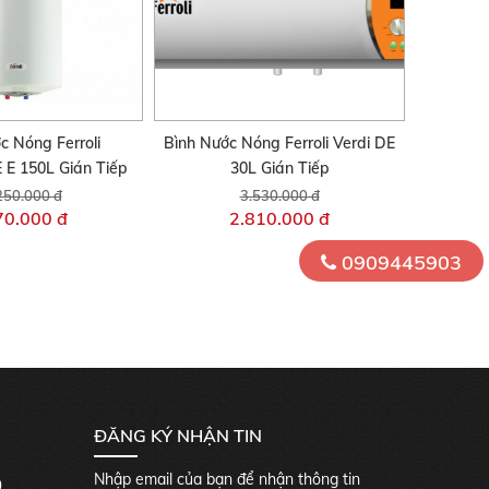
c Nóng Ferroli
Bình Nước Nóng Ferroli Verdi DE
E 150L Gián Tiếp
30L Gián Tiếp
250.000 đ
3.530.000 đ
70.000 đ
2.810.000 đ
0909445903
ĐĂNG KÝ NHẬN TIN
Nhập email của bạn để nhận thông tin
0