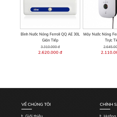
Bình Nước Nóng Ferroli QQ AE 30L
Máy Nước Nóng Fer
Gián Tiếp
Trực T
3.310.000 đ
2.645.0
2.620.000 đ
2.110.0
VỀ CHÚNG TÔI
CHÍNH 
Giới thiệu
Hướng 