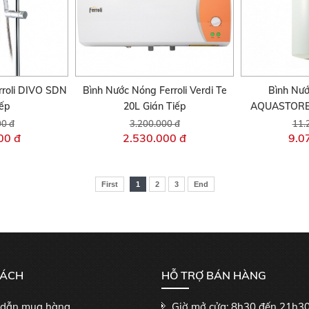
roli DIVO SDN
Bình Nước Nóng Ferroli Verdi Te
Bình Nướ
iếp
20L Gián Tiếp
AQUASTORE 
00 đ
3.200.000 đ
11.
00 đ
2.530.000 đ
9.0
First
1
2
3
End
SÁCH
HỖ TRỢ BÁN HÀNG
dẫn mua hàng
Giờ mở cửa: 8h30 đến 21h3