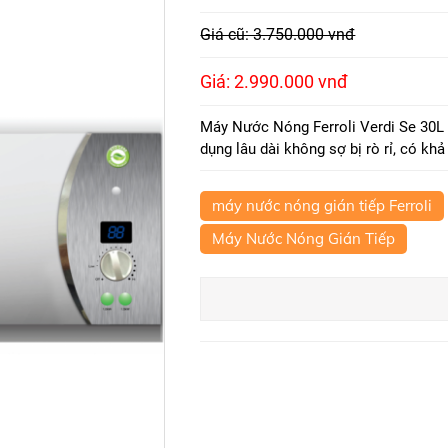
Giá cũ: 3.750.000 vnđ
Giá: 2.990.000 vnđ
Máy Nước Nóng Ferroli Verdi Se 30L 
dụng lâu dài không sợ bị rò rỉ, có kh
máy nước nóng gián tiếp Ferroli
Máy Nước Nóng Gián Tiếp