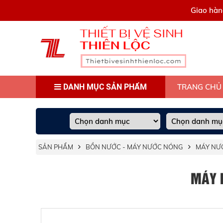
0909445903
Giao hàn
DANH MỤC SẢN PHẨM
TRANG CHỦ
SẢN PHẨM
BỒN NƯỚC - MÁY NƯỚC NÓNG
MÁY NƯ
MÁY 