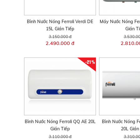
Bình Nước Nóng Ferroli Verdi DE
Máy Nước Nóng Fer
15L Gián Tiếp
Gián T
3.150.000 đ
3.530.0
2.490.000 đ
2.810.0
-21%
Bình Nước Nóng Ferroli QQ AE 20L
Bình Nước Nóng Fe
Gián Tiếp
20L Gián
3.110.000 đ
3.310.0