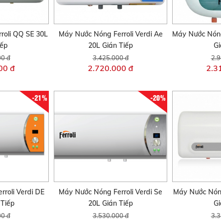
roli QQ SE 30L
Máy Nước Nóng Ferroli Verdi Ae
Máy Nước Nóng
iếp
20L Gián Tiếp
Gi
00 đ
3.425.000 đ
2.9
00 đ
2.720.000 đ
2.3
-21%
-20%
rroli Verdi DE
Máy Nước Nóng Ferroli Verdi Se
Máy Nước Nóng
 Tiếp
20L Gián Tiếp
Gi
00 đ
3.530.000 đ
3.3