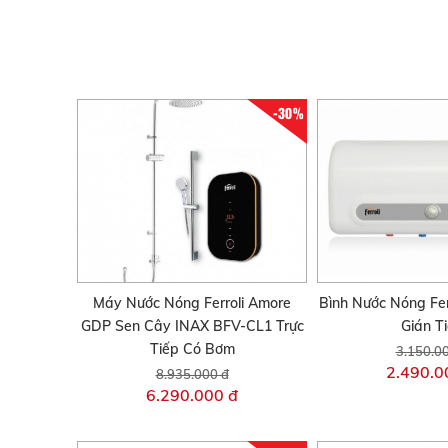
-30%
Máy Nước Nóng Ferroli Amore
Bình Nước Nóng Fer
GDP Sen Cây INAX BFV-CL1 Trực
Gián T
Tiếp Có Bơm
3.150.0
2.490.0
8.935.000 đ
6.290.000 đ