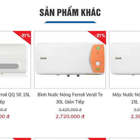
SẢN PHẨM KHÁC
-21%
-21%
roli QQ SE 15L
Bình Nước Nóng Ferroli Verdi Te
Máy Nước Nón
iếp
30L Gián Tiếp
15L 
00 đ
3.425.000 đ
3.0
00 đ
2.720.000 đ
2.3