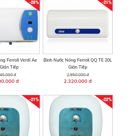
-20%
-21%
g Ferroli Verdi Ae
Bình Nước Nóng Ferroli QQ TE 20L
Gián Tiếp
Gián Tiếp
45.000 đ
2.950.000 đ
00.000 đ
2.320.000 đ
-21%
-22%