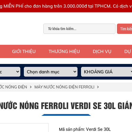
g MIỄN PHÍ cho đơn hàng trên 3.000.000đ tại TPHCM. Có dịch vụ
Tìm ki
GIỚI THIỆU
THƯƠNG HIỆU
DỊCH VỤ
DỰ
ỚC NÓNG ĐIỆN
MÁY NƯỚC NÓNG ĐIỆN FERROLI
NƯỚC NÓNG FERROLI VERDI SE 30L GIÁN
Verdi Se 30L
Mã sản phẩm: