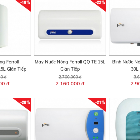
-19%
-22%
g Ferroli
Máy Nước Nóng Ferroli QQ TE 15L
Bình Nước Nón
L Gián Tiếp
Gián Tiếp
30L 
00 đ
2.760.000 đ
3.6
00 đ
2.160.000 đ
2.9
-20%
-21%