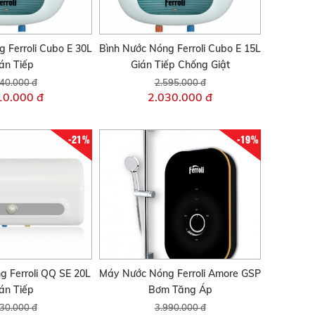
 Ferroli Cubo E 30L
Bình Nước Nóng Ferroli Cubo E 15L
án Tiếp
Gián Tiếp Chống Giật
40.000 đ
2.595.000 đ
10.000 đ
2.030.000 đ
-21%
-19%
 Ferroli QQ SE 20L
Máy Nước Nóng Ferroli Amore GSP
án Tiếp
Bơm Tăng Áp
30.000 đ
3.990.000 đ