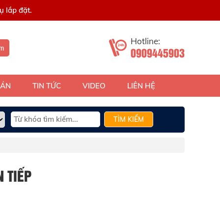
 lắp đặt.
Hotline:
ếm
0909445903
 ÁN
TIN TỨC
VIDEO
LIÊN HỆ
TÌM KIẾM
 TIẾP