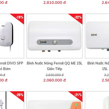
00 đ
2.810.000 đ
2.6
-19%
-22%
rroli DIVO SFP
Bình Nước Nóng Ferroli QQ ME 15L
Bình Nước Nón
Có Bơm
Gián Tiếp
15L 
00 đ
2.630.000 đ
3.2
00 đ
2.060.000 đ
2.5
-20%
-21%