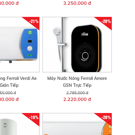
40.000 đ
3.250.000 đ
-21%
-20%
g Ferroli Verdi Ae
Máy Nước Nóng Ferroli Amore
Gián Tiếp
GSN Trực Tiếp
55.000 đ
2.785.000 đ
80.000 đ
2.220.000 đ
-19%
-20%