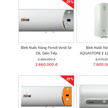
-21%
Bình Nước Nóng Ferroli Verdi Se
Bình Nước Nón
15L Gián Tiếp
AQUASTORE E 125
3.360.000 đ
9.375.0
2.660.000 đ
7.600.0
-21%