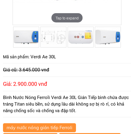
Tap to expand
Tap to expand
Tap to expand
Tap to expand
Verdi Ae 30L
Mã sản phẩm:
Giá cũ: 3.645.000 vnđ
Giá: 2.900.000 vnđ
Bình Nước Nóng Ferroli Verdi Ae 30L Gián Tiếp bình chứa được
tráng Titan siêu bền, sử dụng lâu dài không sợ bị rò rỉ, có khả
năng chống sốc và chống va đập tốt.
máy nước nóng gián tiếp Ferroli