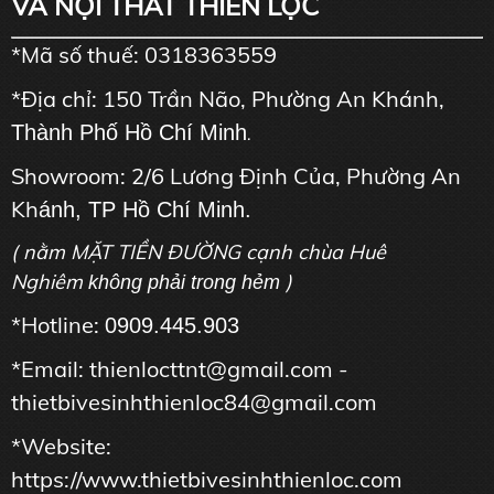
VÀ NỘI THẤT THIÊN LỘC
*Mã số thuế: 0318363559
*Địa chỉ: 150 Trần Não, Phường An Khánh,
Thành Phố Hồ Chí Minh
.
Showroom: 2/6 Lương Định Của, Phường An
Kh
ánh, TP Hồ Chí Minh.
( nằm MẶT TIỀN ĐƯỜNG cạnh chùa Huê
Nghiêm
)
không phải trong hẻm
*Hotline:
0909.445.903
*Email: thienlocttnt@gmail.com -
thietbivesinhthienloc84@gmail.com
*Website:
https://www.thietbivesinhthienloc.com