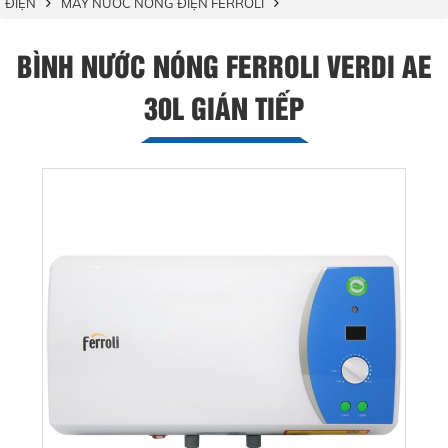
ĐIỆN
MÁY NƯỚC NÓNG ĐIỆN FERROLI
BÌNH NƯỚC NÓNG FERROLI VERDI AE
30L GIÁN TIẾP