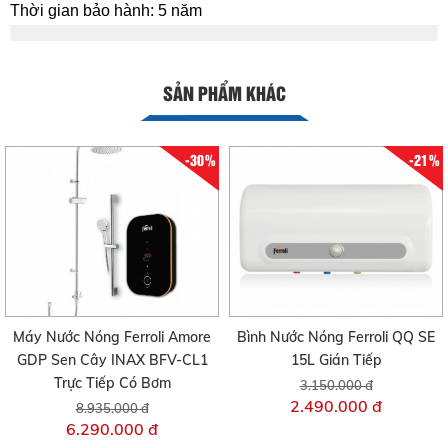
Thời gian bảo hành: 5 năm
SẢN PHẨM KHÁC
-30%
-21%
Máy Nước Nóng Ferroli Amore
Bình Nước Nóng Ferroli QQ SE
GDP Sen Cây INAX BFV-CL1
15L Gián Tiếp
Trực Tiếp Có Bơm
3.150.000 đ
2.490.000 đ
8.935.000 đ
6.290.000 đ