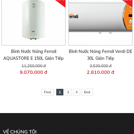
Bình Nước Nóng Ferroli
Bình Nước Nóng Ferroli Verdi DE
AQUASTORE E 150L Gián Tiếp
30L Gián Tiếp
11.250.000 đ
3.530.000 đ
9.070.000 đ
2.810.000 đ
First
1
2
3
End
VỀ CHÚNG TÔI