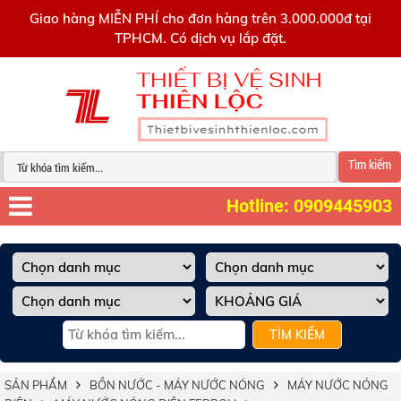
0909445903
Giao hàng MIỄN PHÍ cho đơn hàng trên 3.000.000đ tại
TPHCM. Có dịch vụ lắp đặt.
Tìm kiếm
Hotline: 0909445903
TÌM KIẾM
SẢN PHẨM
BỒN NƯỚC - MÁY NƯỚC NÓNG
MÁY NƯỚC NÓNG