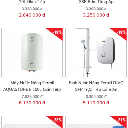
20L Gián Tiếp
GSP Bơm Tăng Áp
3.330.000 đ
3.990.000 đ
2.640.000 đ
3.250.000 đ
-19%
-19%
Máy Nước Nóng Ferroli
Bình Nước Nóng Ferroli DIVO
AQUASTORE E 100L Gián Tiếp
SFP Trực Tiếp Có Bơm
7.635.000 đ
6.300.000 đ
6.170.000 đ
5.110.000 đ
-22%
-21%