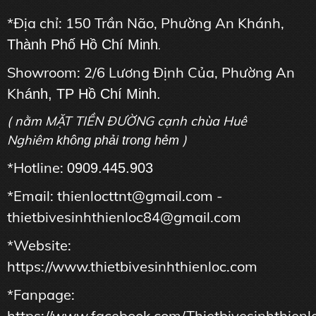
*Địa chỉ: 150 Trần Não, Phường An Khánh,
Thành Phố Hồ Chí Minh
.
Showroom: 2/6 Lương Định Của, Phường An
Kh
ánh, TP Hồ Chí Minh.
( nằm MẶT TIỀN ĐƯỜNG cạnh chùa Huê
Nghiêm
)
không phải trong hẻm
*Hotline:
0909.445.903
*Email: thienlocttnt@gmail.com -
thietbivesinhthienloc84@gmail.com
*Website:
https://www.thietbivesinhthienloc.com
*Fanpage:
https://www.facebook.com/Thietbivesinhthienl