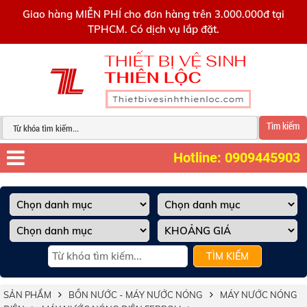
0909445903
Giao hàng MIỄN PHÍ cho đơn hàng trên 3.000.000đ tại
TPHCM. Có dịch vụ lắp đặt.
Tìm kiếm
Hotline: 0909445903
TÌM KIẾM
SẢN PHẨM
BỒN NƯỚC - MÁY NƯỚC NÓNG
MÁY NƯỚC NÓNG