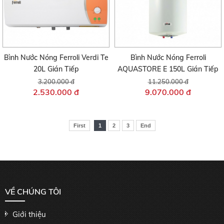
Bình Nước Nóng Ferroli Verdi Te
Bình Nước Nóng Ferroli
20L Gián Tiếp
AQUASTORE E 150L Gián Tiếp
3.200.000 đ
11.250.000 đ
2.530.000 đ
9.070.000 đ
First
1
2
3
End
VỀ CHÚNG TÔI
Giới thiệu