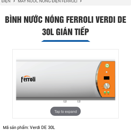
ĐIỆN
MÁY NƯỚC NÓNG ĐIỆN FERROLI
BÌNH NƯỚC NÓNG FERROLI VERDI DE
30L GIÁN TIẾP
Tap to expand
Verdi DE 30L
Mã sản phẩm: