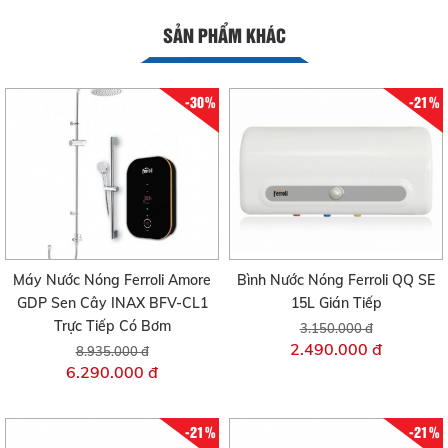
SẢN PHẨM KHÁC
-30%
-21%
Máy Nước Nóng Ferroli Amore
Bình Nước Nóng Ferroli QQ SE
GDP Sen Cây INAX BFV-CL1
15L Gián Tiếp
Trực Tiếp Có Bơm
3.150.000 đ
2.490.000 đ
8.935.000 đ
6.290.000 đ
-21%
-21%