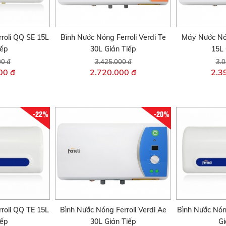
roli QQ SE 15L
Bình Nước Nóng Ferroli Verdi Te
Máy Nước Nón
iếp
30L Gián Tiếp
15L 
00 đ
3.425.000 đ
3.0
00 đ
2.720.000 đ
2.3
-22%
-20%
roli QQ TE 15L
Bình Nước Nóng Ferroli Verdi Ae
Bình Nước Nón
iếp
30L Gián Tiếp
Gi