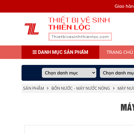
0909445903
Giao hàn
DANH MỤC SẢN PHẨM
TRANG CHỦ
SẢN PHẨM
BỒN NƯỚC - MÁY NƯỚC NÓNG
MÁY NƯ
MÁY