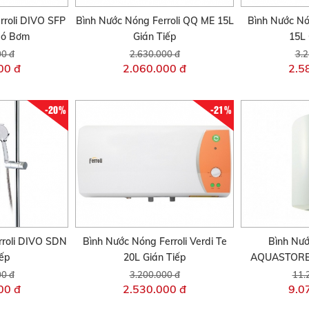
rroli DIVO SFP
Bình Nước Nóng Ferroli QQ ME 15L
Bình Nước Nón
Có Bơm
Gián Tiếp
15L 
00 đ
2.630.000 đ
3.2
00 đ
2.060.000 đ
2.5
-20%
-21%
roli DIVO SDN
Bình Nước Nóng Ferroli Verdi Te
Bình Nướ
iếp
20L Gián Tiếp
AQUASTORE 
00 đ
3.200.000 đ
11.
00 đ
2.530.000 đ
9.0