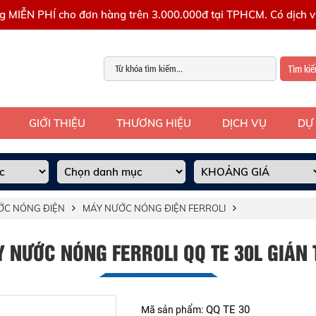
g MIỄN PHÍ cho đơn hàng trên 3.000.000đ tại TPHCM. Có dịch vụ
Tìm ki
GIỚI THIỆU
THƯƠNG HIỆU
DỊCH VỤ
DỰ
ỚC NÓNG ĐIỆN
MÁY NƯỚC NÓNG ĐIỆN FERROLI
 NƯỚC NÓNG FERROLI QQ TE 30L GIÁN 
QQ TE 30
Mã sản phẩm: