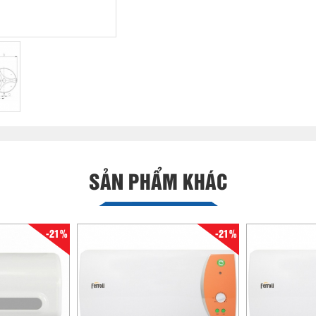
SẢN PHẨM KHÁC
-21%
-21%