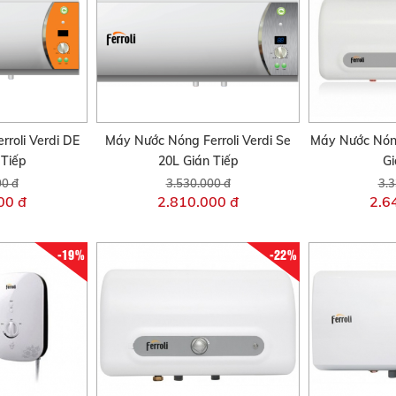
rroli Verdi DE
Máy Nước Nóng Ferroli Verdi Se
Máy Nước Nóng
 Tiếp
20L Gián Tiếp
Gi
00 đ
3.530.000 đ
3.3
00 đ
2.810.000 đ
2.6
-19%
-22%