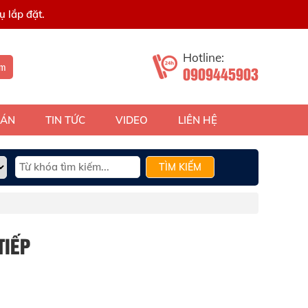
 lắp đặt.
Hotline:
ếm
0909445903
 ÁN
TIN TỨC
VIDEO
LIÊN HỆ
TÌM KIẾM
TIẾP