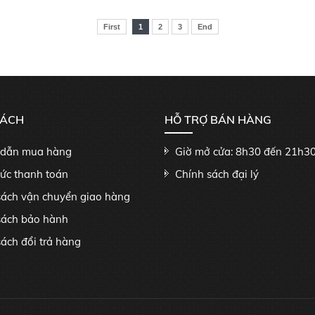
First
1
2
3
End
SÁCH
HỖ TRỢ BÁN HÀNG
dẫn mua hàng
Giờ mở cửa: 8h30 đến 21h3
hức thanh toán
Chính sách đại lý
sách vận chuyển giao hàng
sách bảo hành
ách đổi trả hàng