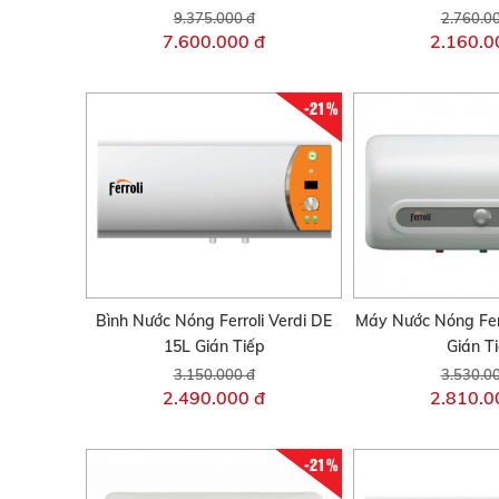
9.375.000 đ
2.760.0
7.600.000 đ
2.160.0
-21%
Bình Nước Nóng Ferroli Verdi DE
Máy Nước Nóng Fer
15L Gián Tiếp
Gián T
3.150.000 đ
3.530.0
2.490.000 đ
2.810.0
-21%