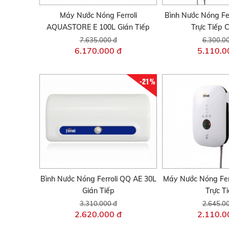
Máy Nước Nóng Ferroli
Bình Nước Nóng Fe
AQUASTORE E 100L Gián Tiếp
Trực Tiếp 
7.635.000 đ
6.300.0
6.170.000 đ
5.110.0
-21%
Bình Nước Nóng Ferroli QQ AE 30L
Máy Nước Nóng Fer
Gián Tiếp
Trực T
3.310.000 đ
2.645.0
2.620.000 đ
2.110.0