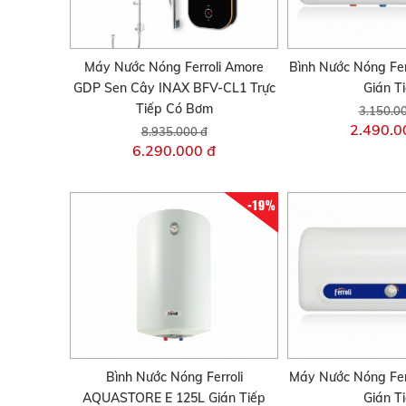
Máy Nước Nóng Ferroli Amore
Bình Nước Nóng Fer
GDP Sen Cây INAX BFV-CL1 Trực
Gián T
Tiếp Có Bơm
3.150.0
2.490.0
8.935.000 đ
6.290.000 đ
-19%
Bình Nước Nóng Ferroli
Máy Nước Nóng Fer
AQUASTORE E 125L Gián Tiếp
Gián T