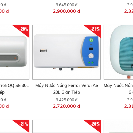
00 đ
3.645.000 đ
2.9
00 đ
2.900.000 đ
2.3
-20%
-21%
roli QQ SE 30L
Máy Nước Nóng Ferroli Verdi Ae
Máy Nước Nóng
iếp
20L Gián Tiếp
Gi
00 đ
3.425.000 đ
2.9
00 đ
2.720.000 đ
2.3
-21%
-20%