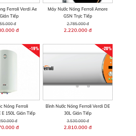
g Ferroli Verdi Ae
Máy Nước Nóng Ferroli Amore
Gián Tiếp
GSN Trực Tiếp
55.000 đ
2.785.000 đ
80.000 đ
2.220.000 đ
-19%
-20%
c Nóng Ferroli
Bình Nước Nóng Ferroli Verdi DE
E 150L Gián Tiếp
30L Gián Tiếp
250.000 đ
3.530.000 đ
70.000 đ
2.810.000 đ