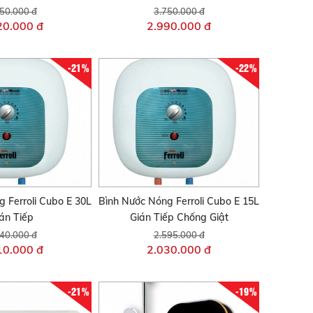
50.000 đ
3.750.000 đ
20.000 đ
2.990.000 đ
-21%
-22%
 Ferroli Cubo E 30L
Bình Nước Nóng Ferroli Cubo E 15L
án Tiếp
Gián Tiếp Chống Giật
40.000 đ
2.595.000 đ
10.000 đ
2.030.000 đ
-21%
-19%