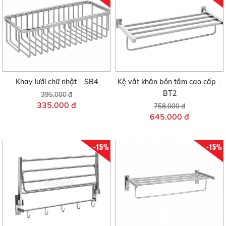
Khay lưới chữ nhật – SB4
Kệ vắt khăn bồn tắm cao cấp –
BT2
395.000 đ
335.000 đ
758.000 đ
645.000 đ
-15%
-15%