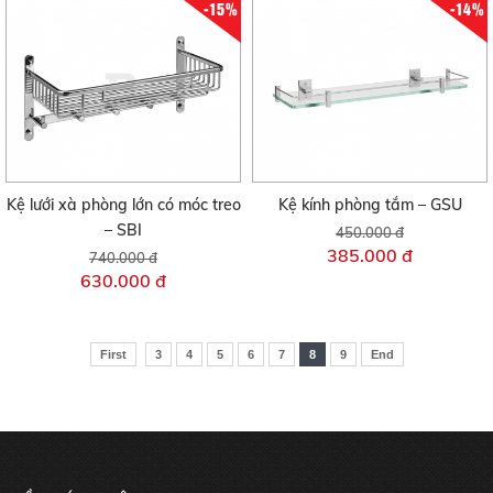
-15%
-14%
Kệ lưới xà phòng lớn có móc treo
Kệ kính phòng tắm – GSU
– SBI
450.000 đ
385.000 đ
740.000 đ
630.000 đ
First
3
4
5
6
7
8
9
End