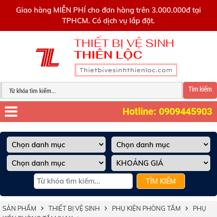
0909445903
Giao hàng MIỄN PHÍ cho đơn hàng trên 3.000.000đ tại
TPHCM. Có dịch vụ lắp đặt.
Tìm kiếm
Hotline: 0909445903
TÌM KIẾM
SẢN PHẨM
THIẾT BỊ VỆ SINH
PHỤ KIỆN PHÒNG TẮM
PHỤ