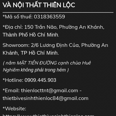
VÀ NỘI THẤT THIÊN LỘC
*Mã số thuế: 0318363559
*Địa chỉ: 150 Trần Não, Phường An Khánh,
Thành Phố Hồ Chí Minh
.
Showroom: 2/6 Lương Định Của, Phường An
Kh
ánh, TP Hồ Chí Minh.
( nằm MẶT TIỀN ĐƯỜNG cạnh chùa Huê
Nghiêm
)
không phải trong hẻm
*Hotline:
0909.445.903
*Email: thienlocttnt@gmail.com -
thietbivesinhthienloc84@gmail.com
*Website: