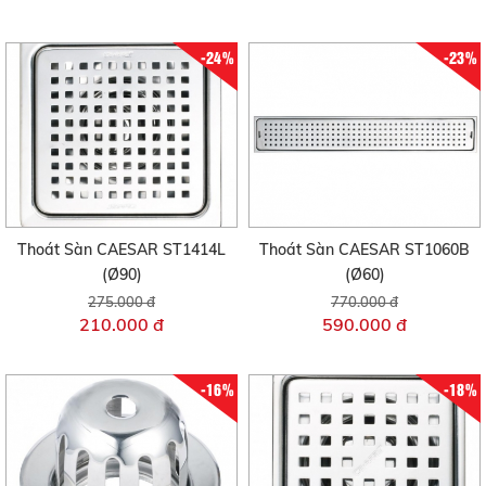
-24%
-23%
Thoát Sàn CAESAR ST1414L
Thoát Sàn CAESAR ST1060B
(Ø90)
(Ø60)
275.000 đ
770.000 đ
210.000 đ
590.000 đ
-16%
-18%