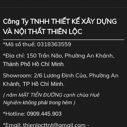
Công Ty TNHH THIẾT KẾ XÂY DỰNG
VÀ NỘI THẤT THIÊN LỘC
*Mã số thuế: 0318363559
*Địa chỉ: 150 Trần Não, Phường An Khánh,
Thành Phố Hồ Chí Minh
.
Showroom: 2/6 Lương Định Của, Phường An
Kh
ánh, TP Hồ Chí Minh.
( nằm MẶT TIỀN ĐƯỜNG cạnh chùa Huê
Nghiêm
)
không phải trong hẻm
*Hotline:
0909.445.903
*Email: thienlocttnt@gmail.com -