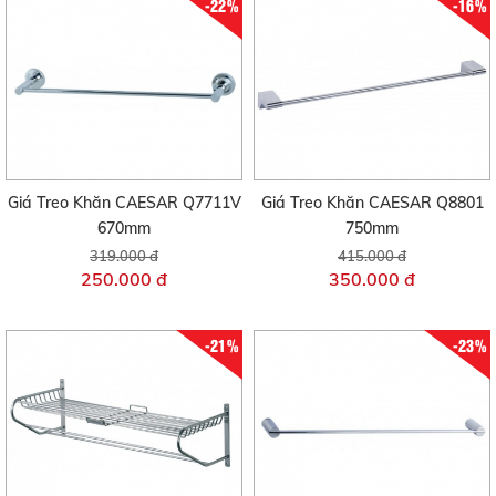
-22%
-16%
Giá Treo Khăn CAESAR Q7711V
Giá Treo Khăn CAESAR Q8801
670mm
750mm
319.000 đ
415.000 đ
250.000 đ
350.000 đ
-21%
-23%