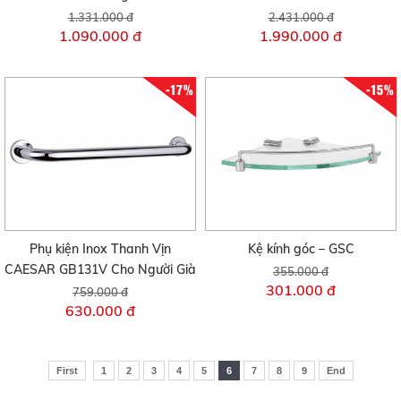
1.331.000 đ
2.431.000 đ
1.090.000 đ
1.990.000 đ
-17%
-15%
Phụ kiện Inox Thanh Vịn
Kệ kính góc – GSC
CAESAR GB131V Cho Người Già
355.000 đ
301.000 đ
759.000 đ
630.000 đ
First
1
2
3
4
5
6
7
8
9
End