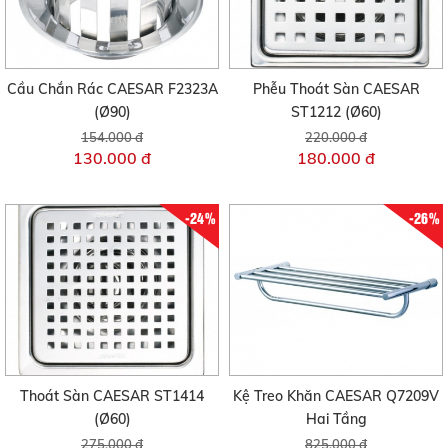
Cầu Chắn Rác CAESAR F2323A
Phễu Thoát Sàn CAESAR
(Ø90)
ST1212 (Ø60)
154.000 đ
220.000 đ
130.000 đ
180.000 đ
-24%
-26%
Thoát Sàn CAESAR ST1414
Kệ Treo Khăn CAESAR Q7209V
(Ø60)
Hai Tầng
275.000 đ
825.000 đ