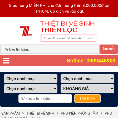
0909445903
Giao hàng MIỄN PHÍ cho đơn hàng trên 3.000.000đ tại
TPHCM. Có dịch vụ lắp đặt.
Tìm kiếm
Hotline: 0909445903
TÌM KIẾM
SẢN PHẨM
THIẾT BỊ VỆ SINH
PHỤ KIỆN PHÒNG TẮM
PHỤ