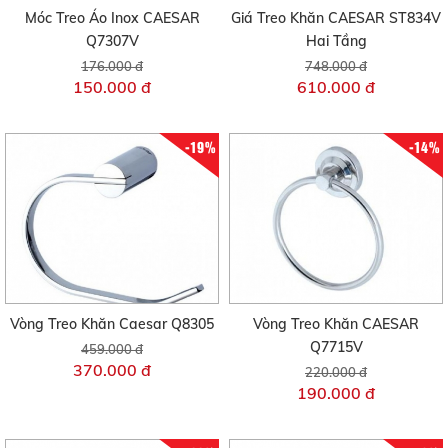
Móc Treo Áo Inox CAESAR
Giá Treo Khăn CAESAR ST834V
Q7307V
Hai Tầng
176.000 đ
748.000 đ
150.000 đ
610.000 đ
-19%
-14%
Vòng Treo Khăn Caesar Q8305
Vòng Treo Khăn CAESAR
Q7715V
459.000 đ
370.000 đ
220.000 đ
190.000 đ