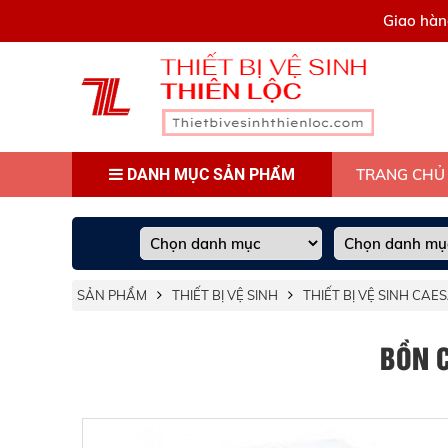
0909445903
Giao hàn
DANH MỤC SẢN PHẨM
TRANG CHỦ
SẢN PHẨM
THIẾT BỊ VỆ SINH
THIẾT BỊ VỆ SINH CAE
BỒN C