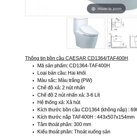
Hover to zoom
Hover to zoom
Thông tin bồn cầu CAESAR CD1364/TAF400H
Mã sản phẩm: CD1364-TAF400H
Loại bàn cầu: Hai khối
Màu sắc: Màu trắng (PW)
Chế độ xả: 2 nút nhấn
Chế độ 2 nút nhấn xả: 3-6 Lít
Hệ thống xả: Xả hút
Kích thước bồn cầu CD1364 (không nắp) : 6
Kích thước nắp TAF400H : 443x507x154mm
Tâm thoát phân: 300 mm
Kiểu thoát phân: Thoát xuống sàn