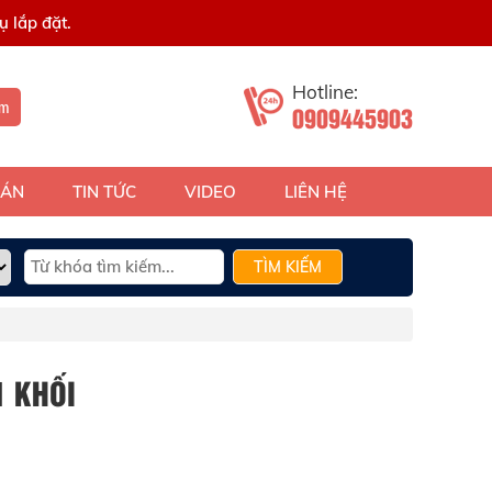
 lắp đặt.
Hotline:
ếm
0909445903
 ÁN
TIN TỨC
VIDEO
LIÊN HỆ
TÌM KIẾM
1 KHỐI