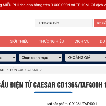
g MIỄN PHÍ cho đơn hàng trên 3.000.000đ tại TPHCM. Có dịch vụ
Tìm ki
GIỚI THIỆU
THƯƠNG HIỆU
DỊCH VỤ
DỰ
SAR
BỒN CẦU CAESAR
ẦU ĐIỆN TỬ CAESAR CD1364/TAF400H 
CD1364/TAF400H
Mã sản phẩm: