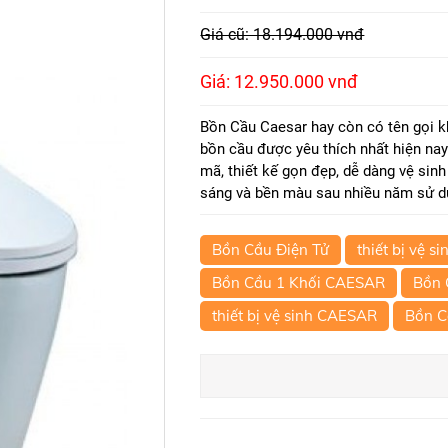
Giá cũ: 18.194.000 vnđ
Giá: 12.950.000 vnđ
Bồn Cầu Caesar hay còn có tên gọi k
bồn cầu được yêu thích nhất hiện n
mã, thiết kế gọn đẹp, dễ dàng vệ sin
sáng và bền màu sau nhiều năm sử d
Bồn Cầu Điện Tử
thiết bị vệ si
Bồn Cầu 1 Khối CAESAR
Bồn 
thiết bị vệ sinh CAESAR
Bồn 