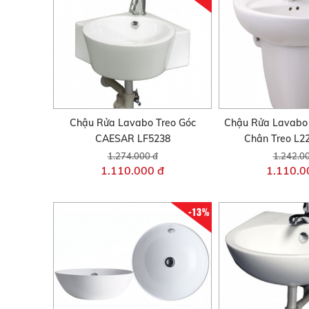
Chậu Rửa Lavabo Treo Góc
Chậu Rửa Lavab
CAESAR LF5238
Chân Treo L2
1.274.000 đ
1.242.0
1.110.000 đ
1.110.0
-13%