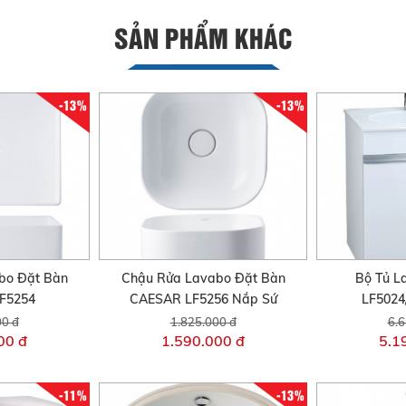
SẢN PHẨM KHÁC
-13%
-13%
bo Đặt Bàn
Chậu Rửa Lavabo Đặt Bàn
Bộ Tủ L
F5254
CAESAR LF5256 Nắp Sứ
LF5024
00 đ
1.825.000 đ
6.6
00 đ
1.590.000 đ
5.1
-11%
-13%