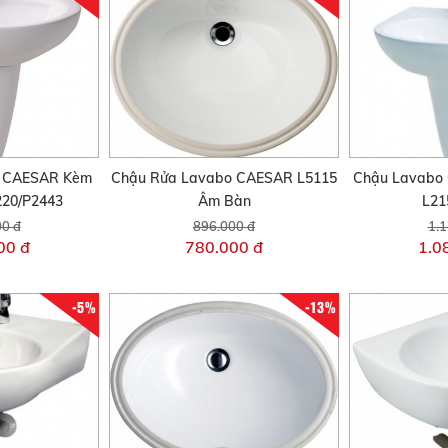
o CAESAR Kèm
Chậu Rửa Lavabo CAESAR L5115
Chậu Lavabo
220/P2443
Âm Bàn
L21
00 đ
896.000 đ
1.1
00 đ
780.000 đ
1.0
-5%
-13%