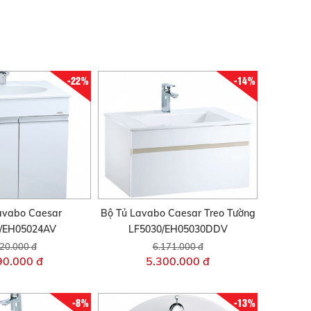
-22%
-14%
avabo Caesar
Bộ Tủ Lavabo Caesar Treo Tường
/EH05024AV
LF5030/EH05030DDV
20.000 đ
6.171.000 đ
90.000 đ
5.300.000 đ
-8%
-13%