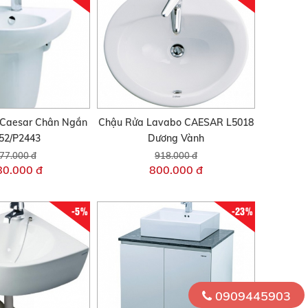
 Caesar Chân Ngắn
Chậu Rửa Lavabo CAESAR L5018
52/P2443
Dương Vành
77.000 đ
918.000 đ
80.000 đ
800.000 đ
-5%
-23%
0909445903