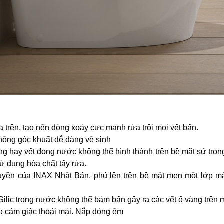
trên, tạo nên dòng xoáy cực mạnh rửa trôi mọi vết bẩn.
hông góc khuất dễ dàng vệ sinh
ay vết đọng nước không thể hình thành trên bề mặt sứ trong
ử dụng hóa chất tẩy rửa.
yền của INAX Nhật Bản, phủ lên trên bề mặt men một lớp mà
Silic trong nước không thể bám bẩn gây ra các vết ố vàng trên
ạo cảm giác thoải mái. Nắp đóng êm