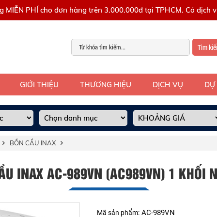
g MIỄN PHÍ cho đơn hàng trên 3.000.000đ tại TPHCM. Có dịch vụ
Tìm ki
GIỚI THIỆU
THƯƠNG HIỆU
DỊCH VỤ
DỰ
BỒN CẦU INAX
ẦU INAX AC-989VN (AC989VN) 1 KHỐI 
AC-989VN
Mã sản phẩm: