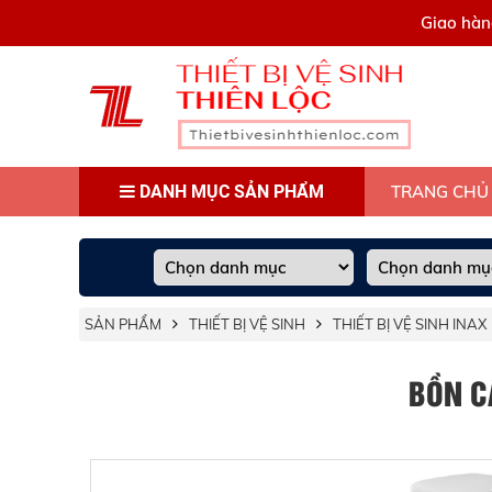
0909445903
Giao hàn
DANH MỤC SẢN PHẨM
TRANG CHỦ
SẢN PHẨM
THIẾT BỊ VỆ SINH
THIẾT BỊ VỆ SINH INAX
BỒN C