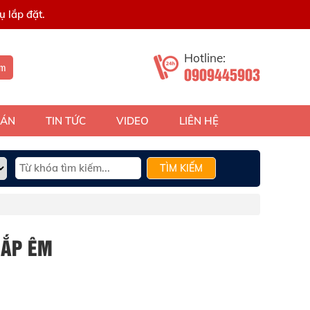
 lắp đặt.
Hotline:
ếm
0909445903
 ÁN
TIN TỨC
VIDEO
LIÊN HỆ
TÌM KIẾM
NẮP ÊM