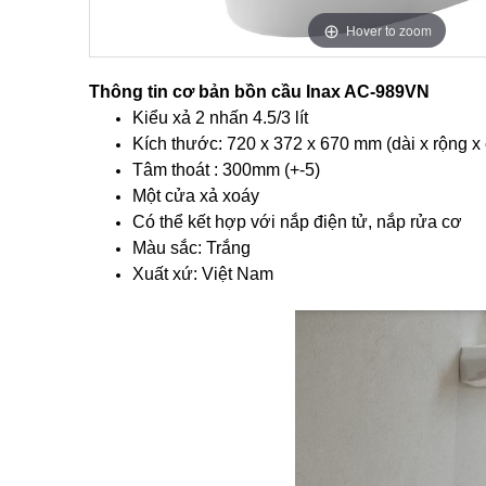
Hover to zoom
Thông tin cơ bản bồn cầu Inax AC-989VN
Kiểu xả 2 nhấn 4.5/3 lít
Kích thước: 720 x 372 x 670 mm (dài x rộng x
Tâm thoát : 300mm (+-5)
Một cửa xả xoáy
Có thể kết hợp với nắp điện tử, nắp rửa cơ
Màu sắc: Trắng
Xuất xứ: Việt Nam