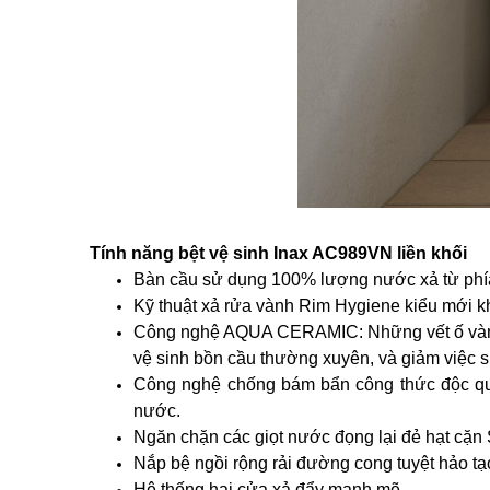
Tính năng bệt vệ sinh Inax AC989VN liền khối
Bàn cầu sử dụng 100% lượng nước xả từ phía 
Kỹ thuật xả rửa vành Rim Hygiene kiểu mới k
Công nghệ AQUA CERAMIC: Những vết ố vàng h
vệ sinh bồn cầu thường xuyên, và giảm việc s
Công nghệ chống bám bẩn công thức độc qu
nước.
Ngăn chặn các giọt nước đọng lại đẻ hạt cặn 
Nắp bệ ngồi rộng rải đường cong tuyệt hảo t
Hệ thống hai cửa xả đẩy mạnh mẽ