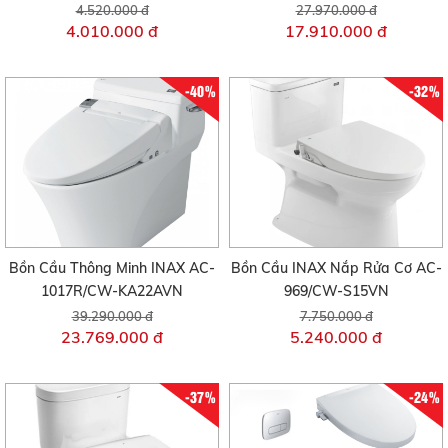
4.520.000 đ
27.970.000 đ
4.010.000 đ
17.910.000 đ
-40%
-32%
Bồn Cầu Thông Minh INAX AC-
Bồn Cầu INAX Nắp Rửa Cơ AC-
1017R/CW-KA22AVN
969/CW-S15VN
39.290.000 đ
7.750.000 đ
23.769.000 đ
5.240.000 đ
-37%
-24%