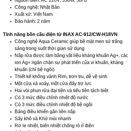
Nguồn điện: AC 220V, 336W, 50Hz
Công nghệ: Nhật Bản
Xuất xứ: Việt Nam
Bảo hành: 2 năm
Tính năng bồn cầu điện tử INAX AC-912/CW-H18VN
Công nghệ Aqua Ceramic giúp bề mặt men sứ trắng
sáng trong suốt thời gian sử dụng
Nắp rửa được làm bằng vật liệu kháng khuẩn Ag+, các
ion Ag+ ngăn chặn sự phát triển của vi khuẩn, kháng
khuẩn (chỉ bệ ngồi)
Thiết kế không vành Rim, trơn tru, dễ vệ sinh
Một cửa xả xoáy, một cửa đẩy trợ lực
Hai vòi phun rửa đại tiện và tiểu tiện tách biệt
Có 3 mức điều chỉnh nhiệt độ nước
Có 3 mức điều chỉnh nhiệt độ bệ ngồi
Bảng điều khiển gắn liền nắp
Sấy khô và Khử mùi nhanh
Rơ le nhiệt, biến nhiệt chống rò rỉ điện