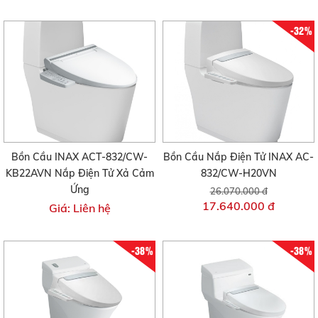
-32%
Bồn Cầu INAX ACT-832/CW-
Bồn Cầu Nắp Điện Tử INAX AC-
KB22AVN Nắp Điện Tử Xả Cảm
832/CW-H20VN
Ứng
26.070.000 đ
17.640.000 đ
Giá: Liên hệ
-38%
-38%