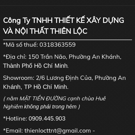
Công Ty TNHH THIẾT KẾ XÂY DỰNG
VÀ NỘI THẤT THIÊN LỘC
*Mã số thuế: 0318363559
*Địa chỉ: 150 Trần Não, Phường An Khánh,
Thành Phố Hồ Chí Minh
.
Showroom: 2/6 Lương Định Của, Phường An
Kh
ánh, TP Hồ Chí Minh.
( nằm MẶT TIỀN ĐƯỜNG cạnh chùa Huê
Nghiêm
)
không phải trong hẻm
*Hotline:
0909.445.903
*Email: thienlocttnt@gmail.com -