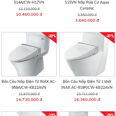
514A/CW-H17VN
S15VN Nắp Rửa Cơ Aqua
Ceramic
12.110.000 đ
10.460.000 đ
5.550.000 đ
3.640.000 đ
-32%
-31%
Bồn Cầu Nắp Điện Tử INAX AC-
Bồn Cầu Nắp Điện Tử 1 khối
959A/CW-KB22AVN
INAX AC-919R/CW-KB22AVN
21.670.000 đ
23.711.000 đ
14.730.000 đ
16.360.000 đ
-19%
-26%