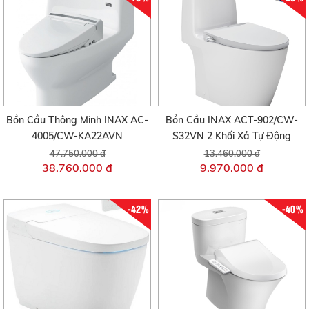
Bồn Cầu Thông Minh INAX AC-
Bồn Cầu INAX ACT-902/CW-
4005/CW-KA22AVN
S32VN 2 Khối Xả Tự Động
47.750.000 đ
13.460.000 đ
38.760.000 đ
9.970.000 đ
-42%
-40%