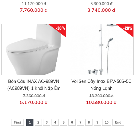
11.170.000 đ
5.300.000 đ
7.760.000 đ
3.740.000 đ
-30%
-20%
Bồn Cầu INAX AC-989VN
Vòi Sen Cây Inax BFV-50S-5C
(AC989VN) 1 Khối Nắp Êm
Nóng Lạnh
7.360.000 đ
13.290.000 đ
5.170.000 đ
10.580.000 đ
First
1
2
3
4
5
6
7
8
9
10
End