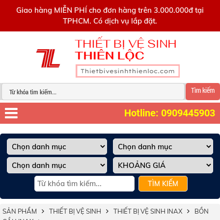
0909445903
Giao hàng MIỄN PHÍ cho đơn hàng trên 3.000.000đ tại
TPHCM. Có dịch vụ lắp đặt.
Tìm kiếm
Hotline: 0909445903
TÌM KIẾM
SẢN PHẨM
THIẾT BỊ VỆ SINH
THIẾT BỊ VỆ SINH INAX
BỒN