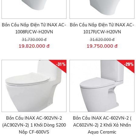
Bồn Cầu Nắp Điện Tử INAX AC-
Bồn Cầu Nắp Điện Tử INAX AC-
1008R/CW-H20VN
1017R/CW-H20VN
31.730.000 đ
31.620.000 đ
19.820.000 đ
19.750.000 đ
-31%
-29%
Bồn Cầu INAX AC-902VN-2
Bồn Cầu INAX AC-602VN-2 (
(AC902VN-2) 1 Khối Dòng S200
AC602VN-2) 2 Khối Xả Nhấn
Nắp CF-600VS
Aqua Ceramic