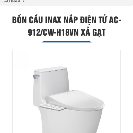
CẦU INAX
BỒN CẦU INAX NẮP ĐIỆN TỬ AC-
912/CW-H18VN XẢ GẠT