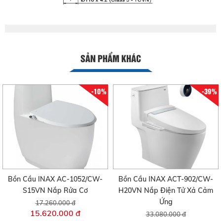
SẢN PHẨM KHÁC
-10%
-39%
Bồn Cầu INAX AC-1052/CW-
Bồn Cầu INAX ACT-902/CW-
S15VN Nắp Rửa Cơ
H20VN Nắp Điện Tử Xả Cảm
Ứng
17.260.000 đ
15.620.000 đ
33.080.000 đ