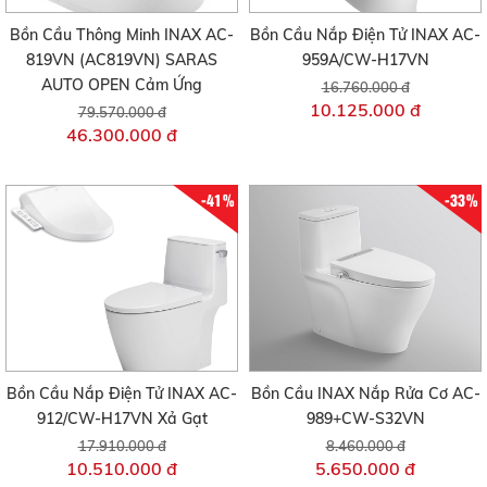
Bồn Cầu Thông Minh INAX AC-
Bồn Cầu Nắp Điện Tử INAX AC-
819VN (AC819VN) SARAS
959A/CW-H17VN
AUTO OPEN Cảm Ứng
16.760.000 đ
10.125.000 đ
79.570.000 đ
46.300.000 đ
-41%
-33%
Bồn Cầu Nắp Điện Tử INAX AC-
Bồn Cầu INAX Nắp Rửa Cơ AC-
912/CW-H17VN Xả Gạt
989+CW-S32VN
17.910.000 đ
8.460.000 đ
10.510.000 đ
5.650.000 đ