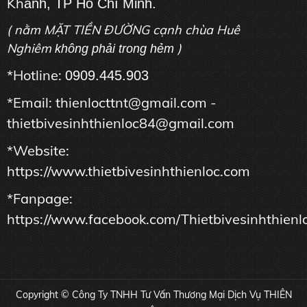
Kh
ánh, TP Hồ Chí Minh.
( nằm MẶT TIỀN ĐƯỜNG cạnh chùa Huê
Nghiêm
)
không phải trong hẻm
*Hotline:
0909.445.903
*Email: thienlocttnt@gmail.com -
thietbivesinhthienloc84@gmail.com
*Website:
https://www.thietbivesinhthienloc.com
*Fanpage:
https://www.facebook.com/Thietbivesinhthienl
Copyright © Công Ty TNHH Tư Vấn Thương Mại Dịch Vụ THIÊN