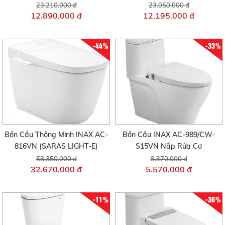
23.210.000 đ
23.050.000 đ
12.890.000 đ
12.195.000 đ
-44%
-33%
Bồn Cầu Thông Minh INAX AC-
Bồn Cầu INAX AC-989/CW-
816VN (SARAS LIGHT-E)
S15VN Nắp Rửa Cơ
58.350.000 đ
8.370.000 đ
32.670.000 đ
5.570.000 đ
-11%
-36%