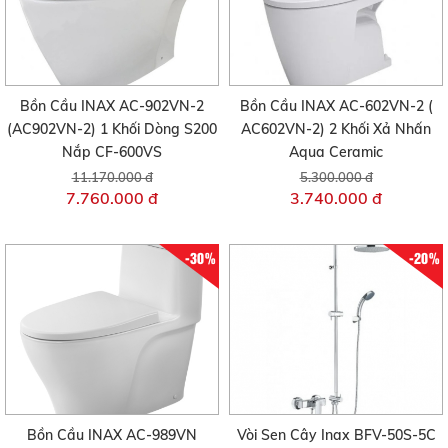
Bồn Cầu INAX AC-902VN-2
Bồn Cầu INAX AC-602VN-2 (
(AC902VN-2) 1 Khối Dòng S200
AC602VN-2) 2 Khối Xả Nhấn
Nắp CF-600VS
Aqua Ceramic
11.170.000 đ
5.300.000 đ
7.760.000 đ
3.740.000 đ
-30%
-20%
Bồn Cầu INAX AC-989VN
Vòi Sen Cây Inax BFV-50S-5C