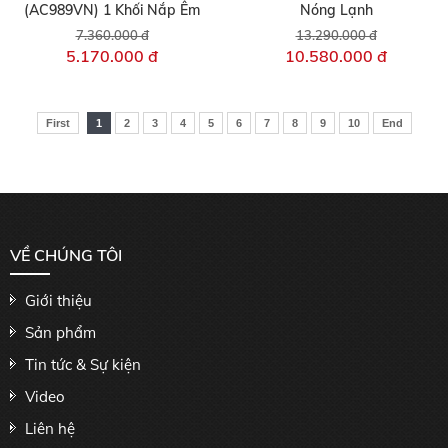
(AC989VN) 1 Khối Nắp Êm
Nóng Lạnh
7.360.000 đ
13.290.000 đ
5.170.000 đ
10.580.000 đ
First
1
2
3
4
5
6
7
8
9
10
End
VỀ CHÚNG TÔI
Giới thiệu
Sản phẩm
Tin tức & Sự kiện
Video
Liên hệ