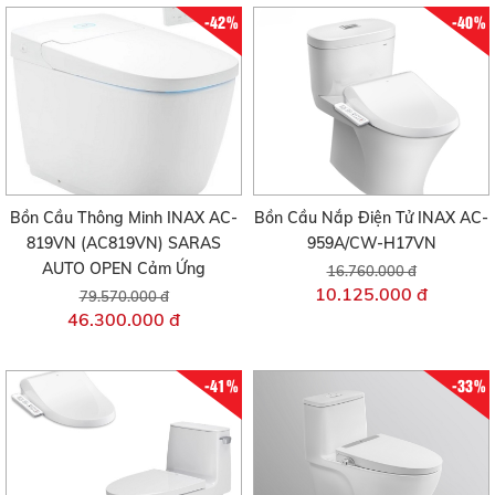
-42%
-40%
Bồn Cầu Thông Minh INAX AC-
Bồn Cầu Nắp Điện Tử INAX AC-
819VN (AC819VN) SARAS
959A/CW-H17VN
AUTO OPEN Cảm Ứng
16.760.000 đ
10.125.000 đ
79.570.000 đ
46.300.000 đ
-41%
-33%