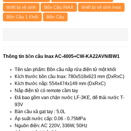
thiết bị vệ sinh
Bồn Cầu INAX
thiết bị vệ sinh Inax
Bồn Cầu 1 Khối
Bồn Cầu
Thông tin b
ồ
n cầu Inax AC-4005+CW-KA22AVN/BW1
Tên sản phẩm: Bồn cầu nắp rửa điện tử một khối
Kích thước bồn cầu Inax: 780x518x623 mm (DxRxC)
Kích thước nắp: 554x474x149 mm (DxRxC)
Nắp điện tử có remote cầm tay
Đã bao gồm van chặn nước LF-3KE, đế thải nước T-
93V
Bàn cầu xả gạt tay : 5.0L
Áp suất nước cấp: 0.06 - 0.75MPa
Nguồn điện: AC 220V, 336W, 50Hz