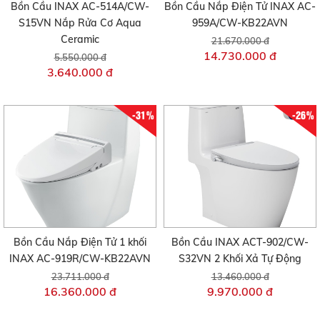
Bồn Cầu INAX AC-514A/CW-
Bồn Cầu Nắp Điện Tử INAX AC-
S15VN Nắp Rửa Cơ Aqua
959A/CW-KB22AVN
Ceramic
21.670.000 đ
14.730.000 đ
5.550.000 đ
3.640.000 đ
-31%
-26%
Bồn Cầu Nắp Điện Tử 1 khối
Bồn Cầu INAX ACT-902/CW-
INAX AC-919R/CW-KB22AVN
S32VN 2 Khối Xả Tự Động
23.711.000 đ
13.460.000 đ
16.360.000 đ
9.970.000 đ