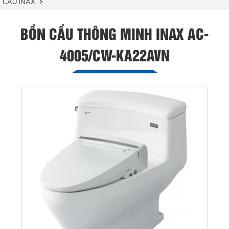
CẦU INAX
BỒN CẦU THÔNG MINH INAX AC-
4005/CW-KA22AVN