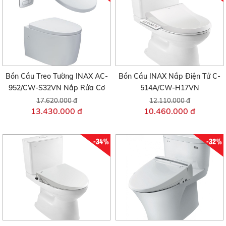
Bồn Cầu Treo Tường INAX AC-
Bồn Cầu INAX Nắp Điện Tử C-
952/CW-S32VN Nắp Rửa Cơ
514A/CW-H17VN
17.620.000 đ
12.110.000 đ
13.430.000 đ
10.460.000 đ
-34%
-32%