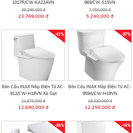
1017R/CW-KA22AVN
969/CW-S15VN
39.290.000 đ
7.750.000 đ
23.769.000 đ
5.240.000 đ
-41%
-37%
Bồn Cầu INAX Nắp Điện Tử AC-
Bồn Cầu INAX Nắp Điện Tử AC-
912/CW-H18VN Xả Gạt
959A/CW-H18VN
21.670.000 đ
19.330.000 đ
12.690.000 đ
12.250.000 đ
-24%
-14%