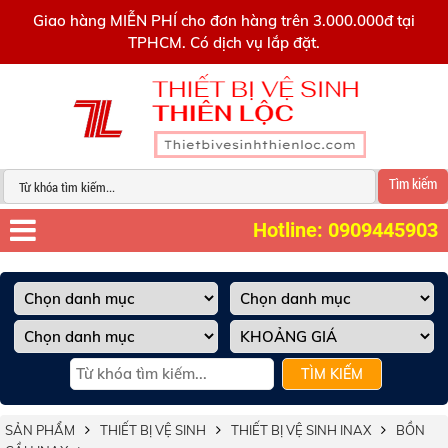
0909445903
Giao hàng MIỄN PHÍ cho đơn hàng trên 3.000.000đ tại
TPHCM. Có dịch vụ lắp đặt.
Tìm kiếm
Hotline: 0909445903
TÌM KIẾM
SẢN PHẨM
THIẾT BỊ VỆ SINH
THIẾT BỊ VỆ SINH INAX
BỒN