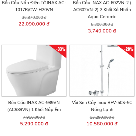
Bồn Cầu Nắp Điện Tử INAX AC-
Bồn Cầu INAX AC-602VN-2 (
1017R/CW-H20VN
AC602VN-2) 2 Khối Xả Nhấn
Aqua Ceramic
36.870.000 đ
22.090.000 đ
5.300.000 đ
3.740.000 đ
-33%
-20%
Bồn Cầu INAX AC-989VN
Vòi Sen Cây Inax BFV-50S-5C
(AC989VN) 1 Khối Nắp Êm
Nóng Lạnh
7.910.000 đ
13.290.000 đ
5.290.000 đ
10.580.000 đ