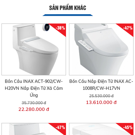
SẢN PHẨM KHÁC
-38%
-47%
Bồn Cầu INAX ACT-902/CW-
Bồn Cầu Nắp Điện Tử INAX AC-
H20VN Nắp Điện Tử Xả Cảm
1008R/CW-H17VN
Ứng
25.530.000 đ
13.610.000 đ
35.730.000 đ
22.280.000 đ
-47%
-45%