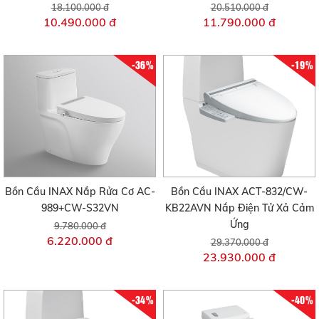
18.100.000 đ
20.510.000 đ
10.490.000 đ
11.790.000 đ
-36%
-19%
Bồn Cầu INAX Nắp Rửa Cơ AC-
Bồn Cầu INAX ACT-832/CW-
989+CW-S32VN
KB22AVN Nắp Điện Tử Xả Cảm
Ứng
9.780.000 đ
6.220.000 đ
29.370.000 đ
23.930.000 đ
-34%
-40%