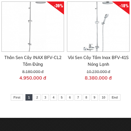
-39%
-18%
Thân Sen Cây INAX BFV-CL2
Vòi Sen Cây Tắm Inax BFV-41S
Tắm Đứng
Nóng Lạnh
8.180.000 đ
10.230.000 đ
4.950.000 đ
8.380.000 đ
First
1
2
3
4
5
6
7
8
9
10
End