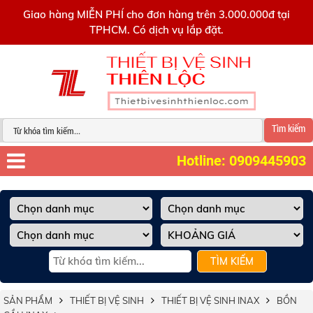
0909445903
Giao hàng MIỄN PHÍ cho đơn hàng trên 3.000.000đ tại
TPHCM. Có dịch vụ lắp đặt.
Tìm kiếm
Hotline: 0909445903
TÌM KIẾM
SẢN PHẨM
THIẾT BỊ VỆ SINH
THIẾT BỊ VỆ SINH INAX
BỒN