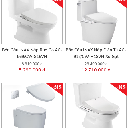
Bồn Cầu INAX Nắp Rửa Cơ AC-
Bồn Cầu INAX Nắp Điện Tử AC-
969/CW-S15VN
912/CW-H18VN Xả Gạt
8.310.000 đ
23.400.000 đ
5.290.000 đ
12.710.000 đ
-23%
-16%