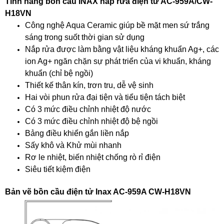
Tính năng bồn cầu INAX nắp rửa điện tử AC-959A/CW-
H18VN
Công nghệ Aqua Ceramic giúp bề mặt men sứ trắng
sáng trong suốt thời gian sử dụng
Nắp rửa được làm bằng vật liệu kháng khuẩn Ag+, các
ion Ag+ ngăn chặn sự phát triển của vi khuẩn, kháng
khuẩn (chỉ bệ ngồi)
Thiết kế thân kín, trơn tru, dễ vệ sinh
Hai vòi phun rửa đại tiện và tiểu tiện tách biệt
Có 3 mức điều chỉnh nhiệt độ nước
Có 3 mức điều chỉnh nhiệt độ bệ ngồi
Bảng điều khiển gắn liền nắp
Sấy khô và Khử mùi nhanh
Rơ le nhiệt, biến nhiệt chống rò rỉ điện
Siêu tiết kiệm điện
Bản vẽ bồn cầu điện tử Inax AC-959A CW-H18VN