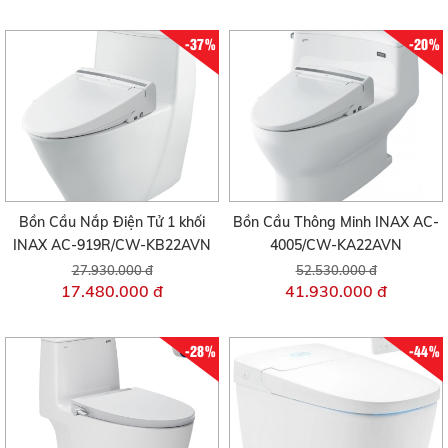
-37%
-20%
Bồn Cầu Nắp Điện Tử 1 khối
Bồn Cầu Thông Minh INAX AC-
INAX AC-919R/CW-KB22AVN
4005/CW-KA22AVN
27.930.000 đ
52.530.000 đ
17.480.000 đ
41.930.000 đ
-28%
-44%