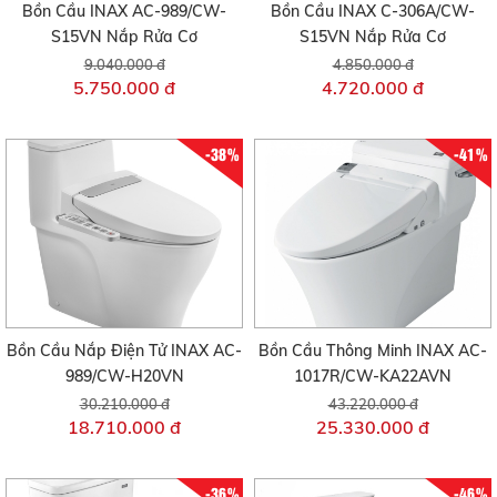
Bồn Cầu INAX AC-989/CW-
Bồn Cầu INAX C-306A/CW-
S15VN Nắp Rửa Cơ
S15VN Nắp Rửa Cơ
9.040.000 đ
4.850.000 đ
5.750.000 đ
4.720.000 đ
-38%
-41%
Bồn Cầu Nắp Điện Tử INAX AC-
Bồn Cầu Thông Minh INAX AC-
989/CW-H20VN
1017R/CW-KA22AVN
30.210.000 đ
43.220.000 đ
18.710.000 đ
25.330.000 đ
-36%
-46%