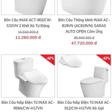
Bồn Cầu INAX ACT-902/CW-
Bồn Cầu Thông Minh INAX AC-
S32VN 2 Khối Xả Tự Động
819VN (AC819VN) SARAS
AUTO OPEN Cảm Ứng
15.550.000 đ
11.260.000 đ
85.940.000 đ
47.720.000 đ
-42%
-43%
Bồn Cầu Nắp Điện Tử INAX AC-
Bồn Cầu Nắp Điện Tử INAX AC-
959A/CW-H17VN
912/CW-H17VN Xả Gạt