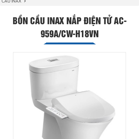
CẦU INAX
BỒN CẦU INAX NẮP ĐIỆN TỬ AC-
959A/CW-H18VN