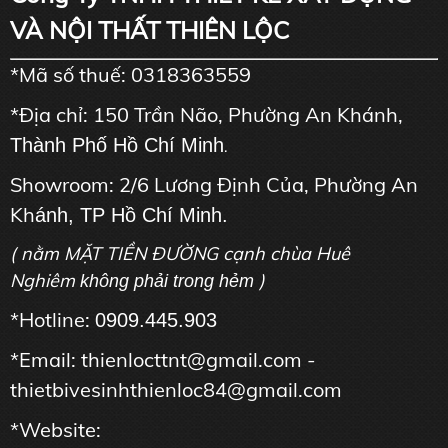
VÀ NỘI THẤT THIÊN LỘC
*Mã số thuế: 0318363559
*Địa chỉ: 150 Trần Não, Phường An Khánh,
Thành Phố Hồ Chí Minh
.
Showroom: 2/6 Lương Định Của, Phường An
Kh
ánh, TP Hồ Chí Minh.
( nằm MẶT TIỀN ĐƯỜNG cạnh chùa Huê
Nghiêm
)
không phải trong hẻm
*Hotline:
0909.445.903
*Email: thienlocttnt@gmail.com -
thietbivesinhthienloc84@gmail.com
*Website: