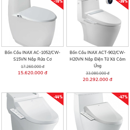
-10%
-39%
Bồn Cầu INAX AC-1052/CW-
Bồn Cầu INAX ACT-902/CW-
S15VN Nắp Rửa Cơ
H20VN Nắp Điện Tử Xả Cảm
Ứng
17.260.000 đ
15.620.000 đ
33.080.000 đ
20.292.000 đ
-44%
-47%