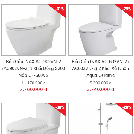
-31%
-29%
Bồn Cầu INAX AC-902VN-2
Bồn Cầu INAX AC-602VN-2 (
(AC902VN-2) 1 Khối Dòng S200
AC602VN-2) 2 Khối Xả Nhấn
Nắp CF-600VS
Aqua Ceramic
11.170.000 đ
5.300.000 đ
7.760.000 đ
3.740.000 đ
-30%
-20%