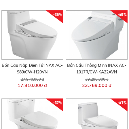
-36%
-40%
Bồn Cầu Nắp Điện Tử INAX AC-
Bồn Cầu Thông Minh INAX AC-
989/CW-H20VN
1017R/CW-KA22AVN
27.970.000 đ
39.290.000 đ
17.910.000 đ
23.769.000 đ
-32%
-41%