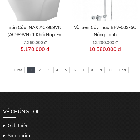
Bồn Cầu INAX AC-989VN
Vòi Sen Cây Inax BFV-50S-5C
(AC989VN) 1 Khối Nắp Êm
Nóng Lạnh
7.360.000 đ
13.290.000 đ
5.170.000 đ
10.580.000 đ
First
1
2
3
4
5
6
7
8
9
10
End
VỀ CHÚNG TÔI
Giới thiệu
Sản phẩm