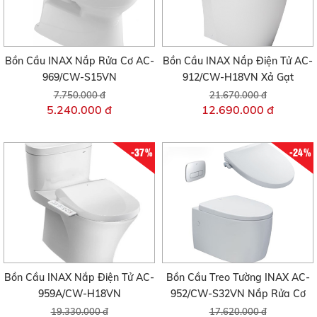
Bồn Cầu INAX Nắp Rửa Cơ AC-
Bồn Cầu INAX Nắp Điện Tử AC-
969/CW-S15VN
912/CW-H18VN Xả Gạt
7.750.000 đ
21.670.000 đ
5.240.000 đ
12.690.000 đ
-37%
-24%
Bồn Cầu INAX Nắp Điện Tử AC-
Bồn Cầu Treo Tường INAX AC-
959A/CW-H18VN
952/CW-S32VN Nắp Rửa Cơ
19.330.000 đ
17.620.000 đ