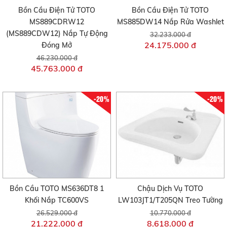
Bồn Cầu Điện Tử TOTO
Bồn Cầu Điện Tử TOTO
MS889CDRW12
MS885DW14 Nắp Rửa Washlet
(MS889CDW12) Nắp Tự Động
32.233.000 đ
24.175.000 đ
Đóng Mở
46.230.000 đ
45.763.000 đ
-20%
-20%
Bồn Cầu TOTO MS636DT8 1
Chậu Dịch Vụ TOTO
Khối Nắp TC600VS
LW103JT1/T205QN Treo Tường
26.529.000 đ
10.770.000 đ
21.222.000 đ
8.618.000 đ