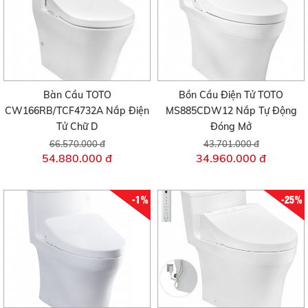
Bàn Cầu TOTO
Bồn Cầu Điện Tử TOTO
CW166RB/TCF4732A Nắp Điện
MS885CDW12 Nắp Tự Động
Tử Chữ D
Đóng Mở
66.570.000 đ
43.701.000 đ
54.880.000 đ
34.960.000 đ
-1%
-25%