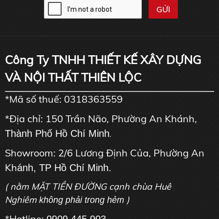
Công Ty TNHH THIẾT KẾ XÂY DỰNG
VÀ NỘI THẤT THIÊN LỘC
*Mã số thuế: 0318363559
*Địa chỉ: 150 Trần Não, Phường An Khánh,
Thành Phố Hồ Chí Minh
.
Showroom: 2/6 Lương Định Của, Phường An
Kh
ánh, TP Hồ Chí Minh.
( nằm MẶT TIỀN ĐƯỜNG cạnh chùa Huê
Nghiêm
)
không phải trong hẻm
*Hotline: