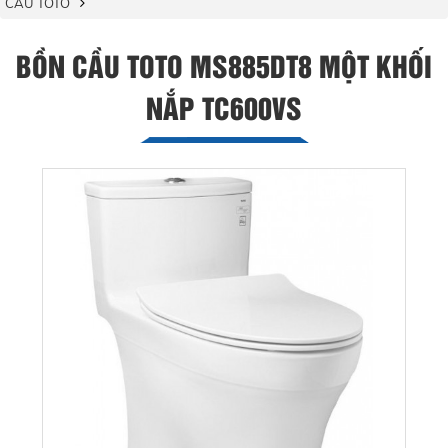
CẦU TOTO
BỒN CẦU TOTO MS885DT8 MỘT KHỐI
NẮP TC600VS