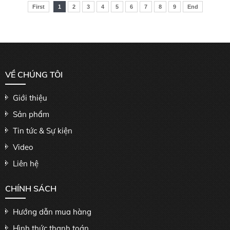
First
1
2
3
4
5
6
7
8
9
End
VỀ CHÚNG TÔI
Giới thiệu
Sản phẩm
Tin tức & Sự kiện
Video
Liên hệ
CHÍNH SÁCH
Hướng dẫn mua hàng
Hình thức thanh toán