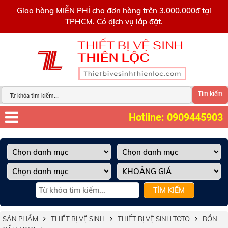
0909445903
Giao hàng MIỄN PHÍ cho đơn hàng trên 3.000.000đ tại
TPHCM. Có dịch vụ lắp đặt.
Tìm kiếm
Hotline: 0909445903
TÌM KIẾM
SẢN PHẨM
THIẾT BỊ VỆ SINH
THIẾT BỊ VỆ SINH TOTO
BỒN