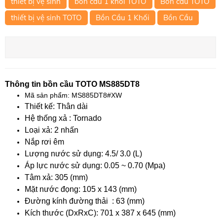
thiết bị vệ sinh
bồn cầu 1 khối TOTO
Bồn cầu TOTO
thiết bị vệ sinh TOTO
Bồn Cầu 1 Khối
Bồn Cầu
Thông tin bồn cầu TOTO MS885DT8
Mã sản phẩm: MS885DT8#XW
Thiết kế: Thân dài
Hệ thống xả : Tornado
Loại xả: 2 nhấn
Nắp rơi êm
Lượng nước sử dụng: 4.5/ 3.0 (L)
Áp lực nước sử dụng: 0.05 ~ 0.70 (Mpa)
Tâm xả: 305 (mm)
Mặt nước đọng: 105 x 143 (mm)
Đường kính đường thải : 63 (mm)
Kích thước (DxRxC): 701 x 387 x 645 (mm)