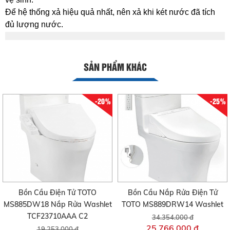
Để hệ thống xả hiệu quả nhất, nên xả khi két nước đã tích
đủ lượng nước.
SẢN PHẨM KHÁC
-20%
-25%
Bồn Cầu Điện Tử TOTO
Bồn Cầu Nắp Rửa Điện Tử
MS885DW18 Nắp Rửa Washlet
TOTO MS889DRW14 Washlet
TCF23710AAA C2
34.354.000 đ
25.766.000 đ
19.253.000 đ