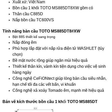
Xuất xứ: Việt Nam
Bồn cầu 1 khối TOTO MS885DT8XW gồm có
Thân cầu C885D
Nắp bồn cầu TC600VS
Tính năng bàn cầu TOTO MS885DT8#XW
Bệt 885 thiết kế sang trọng
Nắp đóng êm
Phù hợp lắp đặt với nắp rửa điện tử WASHLET (tùy
chọn)
Bề mặt nước rộng giúp ngăn mùi hiệu quả
Thiết kế thân kín, vành kín tiện dụng cho việc vệ sinh
hàng ngày
Công nghệ CeFiONtect giúp lòng bàn cầu siêu nhẵn,
hạn chế tối đa các vết bẩn, vi khuẩn
Công nghệ xả xoáy Tornado êm, mạnh mẽ hiệu quả
Bản vẽ kích thước
bồn cầu 1 kh
ối
TOTO MS885DT