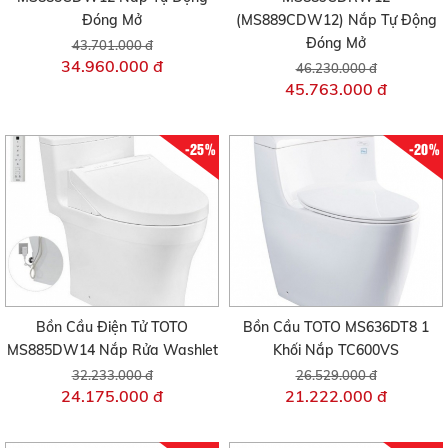
Đóng Mở
(MS889CDW12) Nắp Tự Động
Đóng Mở
43.701.000 đ
34.960.000 đ
46.230.000 đ
45.763.000 đ
-25%
-20%
Bồn Cầu Điện Tử TOTO
Bồn Cầu TOTO MS636DT8 1
MS885DW14 Nắp Rửa Washlet
Khối Nắp TC600VS
32.233.000 đ
26.529.000 đ
24.175.000 đ
21.222.000 đ