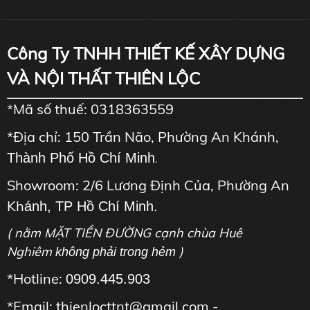
Công Ty TNHH THIẾT KẾ XÂY DỰNG
VÀ NỘI THẤT THIÊN LỘC
*Mã số thuế: 0318363559
*Địa chỉ: 150 Trần Não, Phường An Khánh,
Thành Phố Hồ Chí Minh
.
Showroom: 2/6 Lương Định Của, Phường An
Kh
ánh, TP Hồ Chí Minh.
( nằm MẶT TIỀN ĐƯỜNG cạnh chùa Huê
Nghiêm
)
không phải trong hẻm
*Hotline:
0909.445.903
*Email: thienlocttnt@gmail.com -