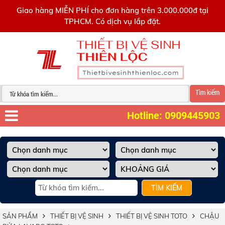
0909445903
Giao hàng MIỄN PHÍ cho đơn hàng trên 3.000.000đ tại
TPHCM. Có dịch vụ lắp đặt.
Tìm kiếm
Hotline: 0909445903
TÌM KIẾM
SẢN PHẨM
THIẾT BỊ VỆ SINH
THIẾT BỊ VỆ SINH TOTO
CHẬU