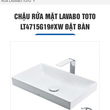
RỬA LAVABO TOTO
CHẬU RỬA MẶT LAVABO TOTO
LT4715G19#XW ĐẶT BÀN