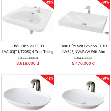
-20%
-20%
Chậu Dịch Vụ TOTO
Chậu Rửa Mặt Lavabo TOTO
LW103JT1/T205QN Treo Tường
LW645JNW/F#W Đặt Bàn
10.770.000 đ
6.843.000 đ
8.618.000 đ
5.476.000 đ
-12%
-20%