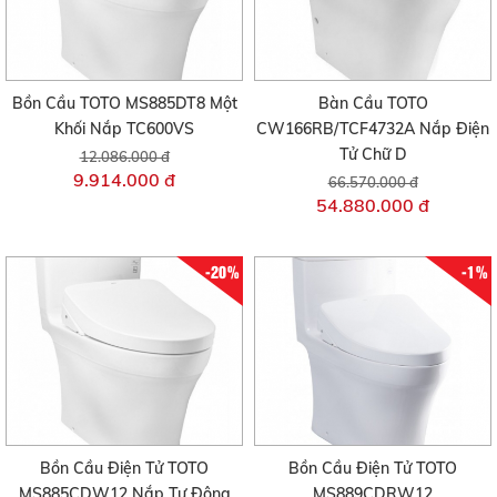
Bồn Cầu TOTO MS885DT8 Một
Bàn Cầu TOTO
Khối Nắp TC600VS
CW166RB/TCF4732A Nắp Điện
Tử Chữ D
12.086.000 đ
9.914.000 đ
66.570.000 đ
54.880.000 đ
-20%
-1%
Bồn Cầu Điện Tử TOTO
Bồn Cầu Điện Tử TOTO
MS885CDW12 Nắp Tự Động
MS889CDRW12