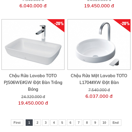
6.040.000 đ
19.450.000 đ
-20%
-20%
Chậu Rửa Lavabo TOTO
Chậu Rửa Mặt Lavabo TOTO
PJS06WE#GW Đặt Bàn Trắng
L1704#XW Đặt Bàn
Bóng
7.540.000 đ
6.037.000 đ
24.320.000 đ
19.450.000 đ
First
1
2
3
4
5
6
7
8
9
10
End