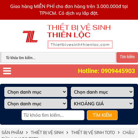
0909445903
Giao hàng MIỄN PHÍ cho đơn hàng trên 3.000.000đ tại
TPHCM. Có dịch vụ lắp đặt.
Tìm kiếm
Hotline: 0909445903
TÌM KIẾM
SẢN PHẨM
THIẾT BỊ VỆ SINH
THIẾT BỊ VỆ SINH TOTO
CHẬU