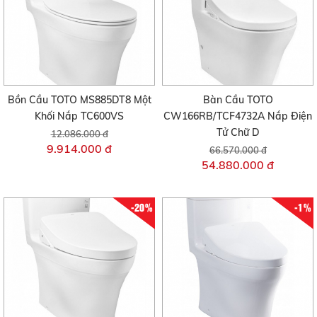
Bồn Cầu TOTO MS885DT8 Một
Bàn Cầu TOTO
Khối Nắp TC600VS
CW166RB/TCF4732A Nắp Điện
Tử Chữ D
12.086.000 đ
9.914.000 đ
66.570.000 đ
54.880.000 đ
-20%
-1%