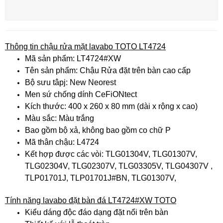
Thông tin chậu rửa mặt lavabo TOTO LT4724
Mã sản phẩm: LT4724#XW
Tên sản phẩm: Chậu Rửa đặt trên bàn cao cấp
Bộ sưu tâpj: New Neorest
Men sứ chống dính CeFiONtect
Kích thước: 400 x 260 x 80 mm (dài x rộng x cao)
Màu sắc: Màu trắng
Bao gồm bộ xả, không bao gồm co chữ P
Mã thân chậu: L4724
Kết hợp được các vòi: TLG01304V, TLG01307V,
TLG02304V, TLG02307V, TLG03305V, TLG04307V ,
TLP01701J, TLP01701J#BN, TLG01307V,
Tính năng lavabo đặt bàn đá LT4724#XW TOTO
Kiểu dáng độc đáo dạng đặt nổi trên bàn