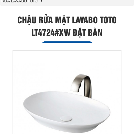
RỬA LAVABO TOTO
CHẬU RỬA MẶT LAVABO TOTO
LT4724#XW ĐẶT BÀN