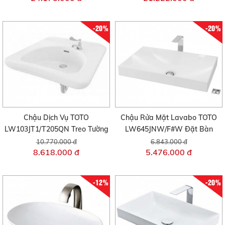
-20%
-20%
Chậu Dịch Vụ TOTO
Chậu Rửa Mặt Lavabo TOTO
LW103JT1/T205QN Treo Tường
LW645JNW/F#W Đặt Bàn
10.770.000 đ
6.843.000 đ
8.618.000 đ
5.476.000 đ
-12%
-20%