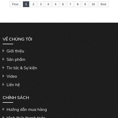
First
1
2
3
4
5
6
7
8
9
10
End
VỀ CHÚNG TÔI
Giới thiệu
Sản phẩm
Tin tức & Sự kiện
Video
Liên hệ
CHÍNH SÁCH
Hướng dẫn mua hàng
Hình thức thanh toán