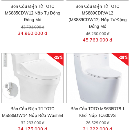
Bồn Cầu Điện Tử TOTO
Bồn Cầu Điện Tử TOTO
MS885CDW12 Nắp Tự Động
MS889CDRW12
Đóng Mở
(MS889CDW12) Nắp Tự Động
Đóng Mở
43.701.000 đ
34.960.000 đ
46.230.000 đ
45.763.000 đ
-25%
-20%
Bồn Cầu Điện Tử TOTO
Bồn Cầu TOTO MS636DT8 1
MS885DW14 Nắp Rửa Washlet
Khối Nắp TC600VS
32.233.000 đ
26.529.000 đ
24.175.000 đ
21.222.000 đ