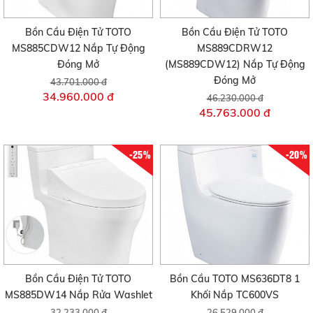
Bồn Cầu Điện Tử TOTO
Bồn Cầu Điện Tử TOTO
MS885CDW12 Nắp Tự Động
MS889CDRW12
Đóng Mở
(MS889CDW12) Nắp Tự Động
Đóng Mở
43.701.000 đ
34.960.000 đ
46.230.000 đ
45.763.000 đ
-25%
-20%
Bồn Cầu Điện Tử TOTO
Bồn Cầu TOTO MS636DT8 1
MS885DW14 Nắp Rửa Washlet
Khối Nắp TC600VS
32.233.000 đ
26.529.000 đ