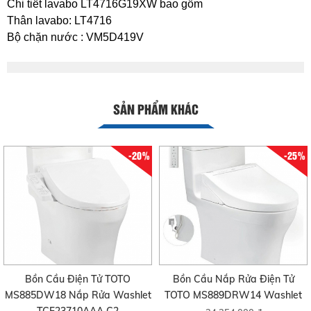
Chi tiết lavabo LT4716G19XW bao gồm
Thân lavabo: LT4716
Bộ chặn nước : VM5D419V
SẢN PHẨM KHÁC
-20%
-25%
Bồn Cầu Điện Tử TOTO
Bồn Cầu Nắp Rửa Điện Tử
MS885DW18 Nắp Rửa Washlet
TOTO MS889DRW14 Washlet
TCF23710AAA C2