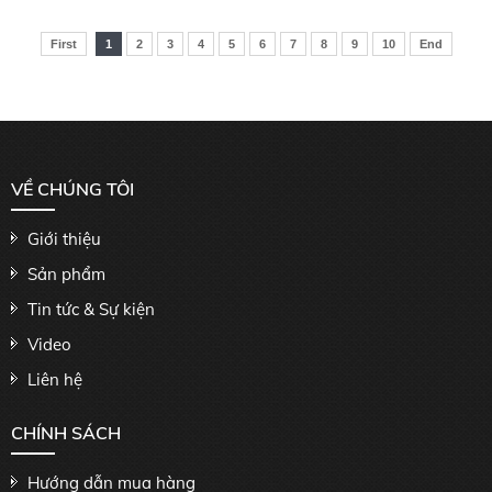
First
1
2
3
4
5
6
7
8
9
10
End
VỀ CHÚNG TÔI
Giới thiệu
Sản phẩm
Tin tức & Sự kiện
Video
Liên hệ
CHÍNH SÁCH
Hướng dẫn mua hàng