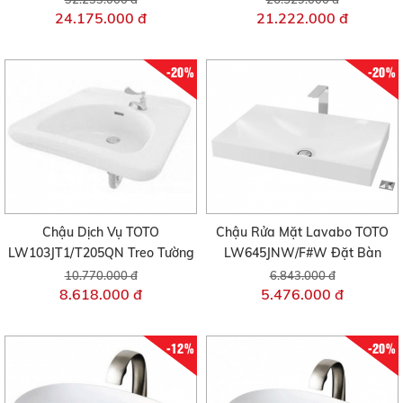
24.175.000 đ
21.222.000 đ
-20%
-20%
Chậu Dịch Vụ TOTO
Chậu Rửa Mặt Lavabo TOTO
LW103JT1/T205QN Treo Tường
LW645JNW/F#W Đặt Bàn
10.770.000 đ
6.843.000 đ
8.618.000 đ
5.476.000 đ
-12%
-20%