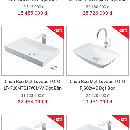
19.312.000 đ
29.180.000 đ
15.455.000 đ
25.726.000 đ
-12%
-20%
Chậu Rửa Mặt Lavabo TOTO
Chậu Rửa Mặt Lavabo TOTO
LT4716MTG17#CMW Đặt Bàn
PJS02WE Đặt Bàn
31.133.000 đ
24.320.000 đ
27.454.000 đ
19.451.000 đ
-12%
-12%