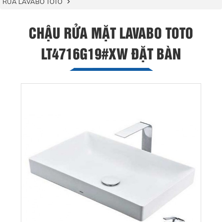
RỬA LAVABO TOTO
CHẬU RỬA MẶT LAVABO TOTO
LT4716G19#XW ĐẶT BÀN