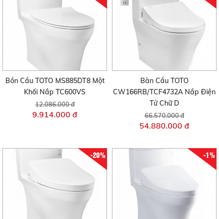
Bồn Cầu TOTO MS885DT8 Một
Bàn Cầu TOTO
Khối Nắp TC600VS
CW166RB/TCF4732A Nắp Điện
Tử Chữ D
12.086.000 đ
9.914.000 đ
66.570.000 đ
54.880.000 đ
-20%
-1%