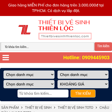
0909445903
Giao hàng MIỄN PHÍ cho đơn hàng trên 3.000.000đ tại
TPHCM. Có dịch vụ lắp đặt.
Tìm kiếm
Hotline: 0909445903
TÌM KIẾM
SẢN PHẨM
THIẾT BỊ VỆ SINH
THIẾT BỊ VỆ SINH TOTO
CHẬU