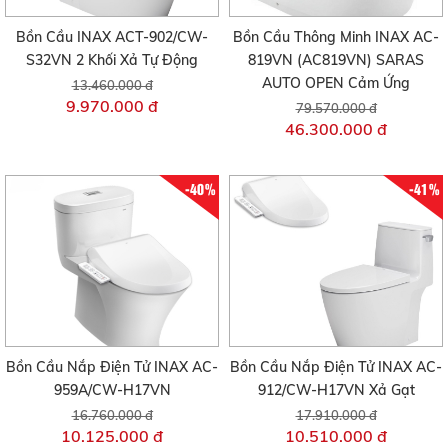
Bồn Cầu INAX ACT-902/CW-
Bồn Cầu Thông Minh INAX AC-
S32VN 2 Khối Xả Tự Động
819VN (AC819VN) SARAS
AUTO OPEN Cảm Ứng
13.460.000 đ
9.970.000 đ
79.570.000 đ
46.300.000 đ
-40%
-41%
Bồn Cầu Nắp Điện Tử INAX AC-
Bồn Cầu Nắp Điện Tử INAX AC-
959A/CW-H17VN
912/CW-H17VN Xả Gạt
16.760.000 đ
17.910.000 đ
10.125.000 đ
10.510.000 đ