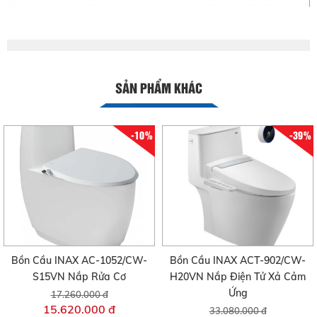
SẢN PHẨM KHÁC
-10%
-39%
Bồn Cầu INAX AC-1052/CW-
Bồn Cầu INAX ACT-902/CW-
S15VN Nắp Rửa Cơ
H20VN Nắp Điện Tử Xả Cảm
Ứng
17.260.000 đ
15.620.000 đ
33.080.000 đ