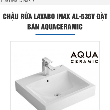
RỬA LAVABO INAX
CHẬU RỬA LAVABO INAX AL-536V ĐẶT
BÀN AQUACERAMIC