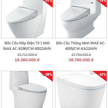
-31%
-19%
Bồn Cầu Nắp Điện Tử 1 khối
Bồn Cầu Thông Minh INAX AC-
INAX AC-919R/CW-KB22AVN
4005/CW-KA22AVN
23.711.000 đ
47.750.000 đ
16.360.000 đ
38.760.000 đ
-26%
-42%