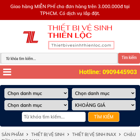
0909445903
Giao hàng MIỄN PHÍ cho đơn hàng trên 3.000.000đ tại
TPHCM. Có dịch vụ lắp đặt.
Tìm kiếm
Hotline: 0909445903
TÌM KIẾM
SẢN PHẨM
THIẾT BỊ VỆ SINH
THIẾT BỊ VỆ SINH INAX
CHẬU