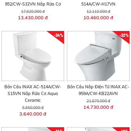
952/CW-S32VN Nắp Rửa Cơ
514A/CW-H17VN
17.620.000 đ
12.110.000 đ
13.430.000 đ
10.460.000 đ
-34%
-32%
Bồn Cầu INAX AC-514A/CW-
Bồn Cầu Nắp Điện Tử INAX AC-
S15VN Nắp Rửa Cơ Aqua
959A/CW-KB22AVN
Ceramic
21.670.000 đ
14.730.000 đ
5.550.000 đ
3.640.000 đ