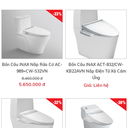
-33%
Bồn Cầu INAX Nắp Rửa Cơ AC-
Bồn Cầu INAX ACT-832/CW-
989+CW-S32VN
KB22AVN Nắp Điện Tử Xả Cảm
Ứng
8.460.000 đ
5.650.000 đ
Giá: Liên hệ
-32%
-38%