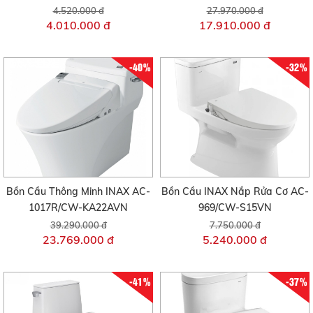
4.520.000 đ
27.970.000 đ
4.010.000 đ
17.910.000 đ
-40%
-32%
Bồn Cầu Thông Minh INAX AC-
Bồn Cầu INAX Nắp Rửa Cơ AC-
1017R/CW-KA22AVN
969/CW-S15VN
39.290.000 đ
7.750.000 đ
23.769.000 đ
5.240.000 đ
-41%
-37%