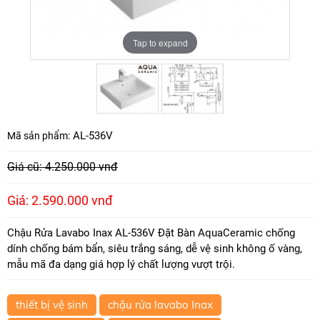
Tap to expand
Tap to expand
AL-536V
Mã sản phẩm:
Giá cũ: 4.250.000 vnđ
Giá: 2.590.000 vnđ
Chậu Rửa Lavabo Inax AL-536V Đặt Bàn AquaCeramic chống
dính chống bám bẩn, siêu trắng sáng, dễ vệ sinh không ố vàng,
mẫu mã đa dạng giá hợp lý chất lượng vượt trội.
thiết bị vệ sinh
chậu rửa lavabo Inax