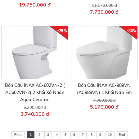
19.750.000 đ
11.170.000 đ
7.760.000 đ
-29%
-30%
Bồn Cầu INAX AC-602VN-2 (
Bồn Cầu INAX AC-989VN
AC602VN-2) 2 Khối Xả Nhấn
(AC989VN) 1 Khối Nắp Êm
Aqua Ceramic
7.360.000 đ
5.170.000 đ
5.300.000 đ
3.740.000 đ
First
1
2
3
4
5
6
7
8
9
10
End