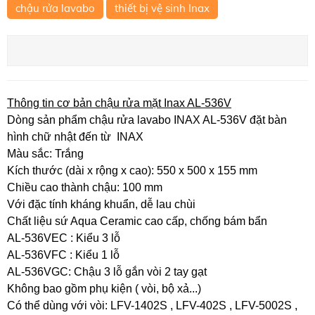
chậu rửa lavabo
thiết bị vệ sinh Inax
Thông tin cơ bản chậu rửa mặt Inax AL-536V
Dòng sản phẩm chậu rửa lavabo INAX AL-536V đặt bàn
hình chữ nhật đến từ INAX
Màu sắc: Trắng
Kích thước (dài x rộng x cao): 550 x 500 x 155 mm
Chiều cao thành chậu: 100 mm
Với đặc tính kháng khuẩn, dễ lau chùi
Chất liệu sứ Aqua Ceramic cao cấp, chống bám bẩn
AL-536VEC : Kiểu 3 lỗ
AL-536VFC : Kiểu 1 lỗ
AL-536VGC: Chậu 3 lỗ gắn vòi 2 tay gạt
Không bao gồm phụ kiện ( vòi, bộ xả...)
Có thể dùng với vòi: LFV-1402S , LFV-402S , LFV-5002S ,