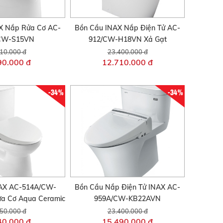
X Nắp Rửa Cơ AC-
Bồn Cầu INAX Nắp Điện Tử AC-
CW-S15VN
912/CW-H18VN Xả Gạt
10.000 đ
23.400.000 đ
90.000 đ
12.710.000 đ
-34%
-34%
AX AC-514A/CW-
Bồn Cầu Nắp Điện Tử INAX AC-
a Cơ Aqua Ceramic
959A/CW-KB22AVN
50.000 đ
23.400.000 đ
40.000 đ
15.490.000 đ