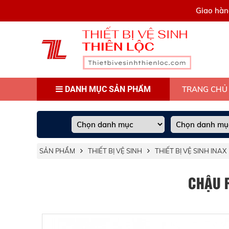
0909445903
Giao hàn
DANH MỤC SẢN PHẨM
TRANG CHỦ
SẢN PHẨM
THIẾT BỊ VỆ SINH
THIẾT BỊ VỆ SINH INAX
CHẬU 