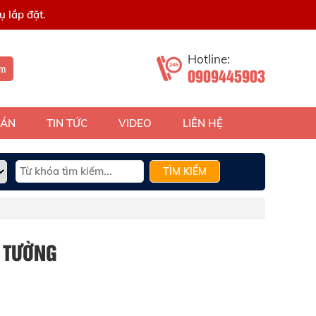
 lắp đặt.
Hotline:
ếm
0909445903
 ÁN
TIN TỨC
VIDEO
LIÊN HỆ
TÌM KIẾM
 TƯỜNG