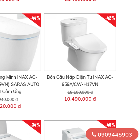
-44%
-42%
ng Minh INAX AC-
Bồn Cầu Nắp Điện Tử INAX AC-
9VN) SARAS AUTO
959A/CW-H17VN
 Cảm Ứng
18.100.000 đ
10.490.000 đ
940.000 đ
20.000 đ
-34%
-40%
0909445903