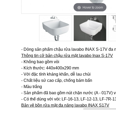
Hover to zoom
Hover to zoom
Hover to zoom
- Dòng sản phẩm chậu rửa lavabo INAX S-17V đa năn
Thông tin cở bản chậu rửa mặt lavabo Inax S-17V
- Không bao gồm vòi
- Kích thước: 440x400x290 mm
- Với đặc tính kháng khẩn, dễ lau chùi
- Chất liệu sứ cao cấp, chống bám bẩn
- Màu trắng​
- Sản phẩm đã bao gồm nút chặn nước (A - 017V) và
- Có thể dùng với vòi: LF-16-13, LF-12-13, LF-7R-13,
Bản vẽ bồn rửa mặt đa năng lavabo INAX S17V