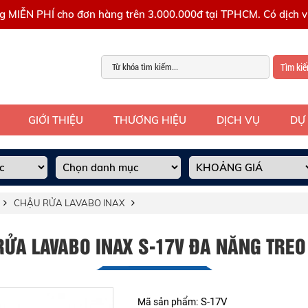
g MIỄN PHÍ cho đơn hàng trên 3.000.000đ tại TPHCM. Có dịch vụ
Tìm ki
GIỚI THIỆU
THƯƠNG HIỆU
DỊCH VỤ
DỰ
CHẬU RỬA LAVABO INAX
RỬA LAVABO INAX S-17V ĐA NĂNG TREO
S-17V
Mã sản phẩm: