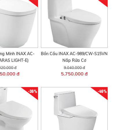
ng Minh INAX AC-
Bồn Cầu INAX AC-989/CW-S15VN
ARAS LIGHT-E)
Nắp Rửa Cơ
020.000 đ
9.040.000 đ
50.000 đ
5.750.000 đ
-36%
-46%