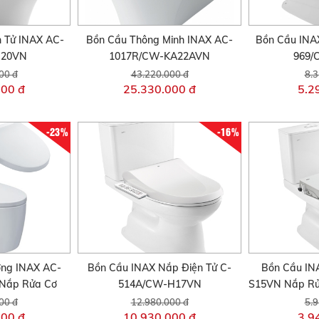
 Tử INAX AC-
Bồn Cầu Thông Minh INAX AC-
Bồn Cầu INA
H20VN
1017R/CW-KA22AVN
969/
00 đ
43.220.000 đ
8.3
000 đ
25.330.000 đ
5.2
-23%
-16%
ờng INAX AC-
Bồn Cầu INAX Nắp Điện Tử C-
Bồn Cầu IN
Nắp Rửa Cơ
514A/CW-H17VN
S15VN Nắp Rử
00 đ
12.980.000 đ
5.9
000 đ
10.930.000 đ
3.9