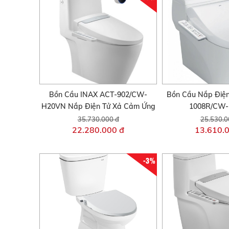
Bồn Cầu INAX ACT-902/CW-
Bồn Cầu Nắp Điện
H20VN Nắp Điện Tử Xả Cảm Ứng
1008R/CW
35.730.000 đ
25.530.0
22.280.000 đ
13.610.
-3%