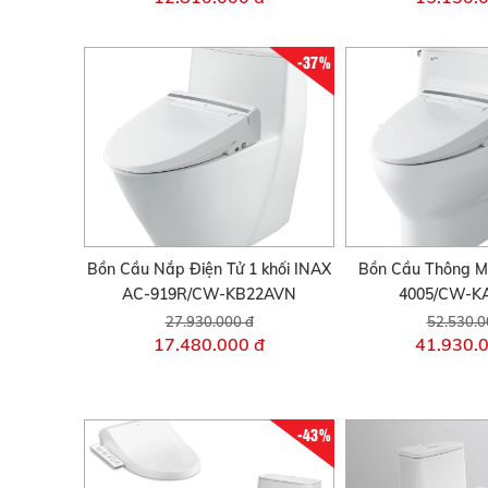
-37%
Bồn Cầu Nắp Điện Tử 1 khối INAX
Bồn Cầu Thông M
AC-919R/CW-KB22AVN
4005/CW-K
27.930.000 đ
52.530.0
17.480.000 đ
41.930.
-43%