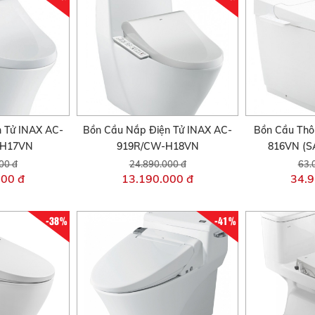
 Tử INAX AC-
Bồn Cầu Nắp Điện Tử INAX AC-
Bồn Cầu Thô
-H17VN
919R/CW-H18VN
816VN (S
00 đ
24.890.000 đ
63.
000 đ
13.190.000 đ
34.9
-38%
-41%