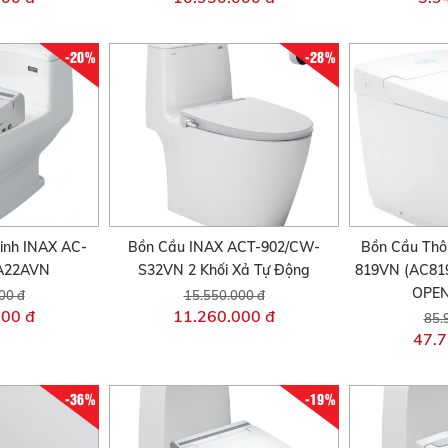
-20%
-28%
inh INAX AC-
Bồn Cầu INAX ACT-902/CW-
Bồn Cầu Thô
A22AVN
S32VN 2 Khối Xả Tự Động
819VN (AC81
OPEN
00 đ
15.550.000 đ
000 đ
11.260.000 đ
85.
47.7
-36%
-19%