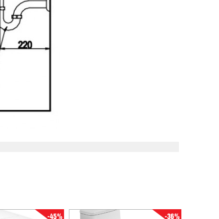
-45%
-36%