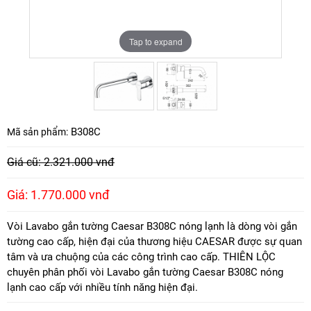
Tap to expand
Tap to expand
B308C
Mã sản phẩm:
Giá cũ: 2.321.000 vnđ
Giá: 1.770.000 vnđ
Vòi Lavabo gắn tường Caesar B308C nóng lạnh là dòng vòi gắn
tường cao cấp, hiện đại của thương hiệu CAESAR được sự quan
tâm và ưa chuộng của các công trình cao cấp. THIÊN LỘC
chuyên phân phối vòi Lavabo gắn tường Caesar B308C nóng
lạnh cao cấp với nhiều tính năng hiện đại.