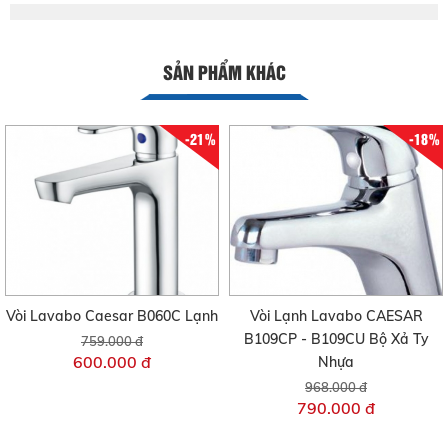
SẢN PHẨM KHÁC
-21%
-18%
Vòi Lavabo Caesar B060C Lạnh
Vòi Lạnh Lavabo CAESAR
B109CP - B109CU Bộ Xả Ty
759.000 đ
600.000 đ
Nhựa
968.000 đ
790.000 đ