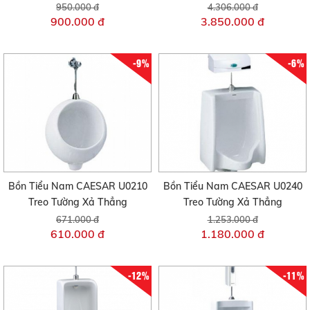
950.000 đ
4.306.000 đ
900.000 đ
3.850.000 đ
-9%
-6%
Bồn Tiểu Nam CAESAR U0210
Bồn Tiểu Nam CAESAR U0240
Treo Tường Xả Thẳng
Treo Tường Xả Thẳng
671.000 đ
1.253.000 đ
610.000 đ
1.180.000 đ
-12%
-11%