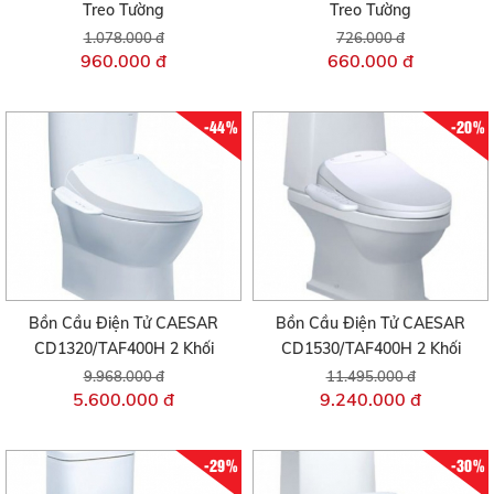
Treo Tường
Treo Tường
1.078.000 đ
726.000 đ
960.000 đ
660.000 đ
-44%
-20%
Bồn Cầu Điện Tử CAESAR
Bồn Cầu Điện Tử CAESAR
CD1320/TAF400H 2 Khối
CD1530/TAF400H 2 Khối
9.968.000 đ
11.495.000 đ
5.600.000 đ
9.240.000 đ
-29%
-30%