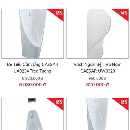
-12%
-14%
Bệ Tiểu Cảm Ứng CAESAR
Vách Ngăn Bệ Tiểu Nam
UA0234 Treo Tường
CAESAR UW0320
6.923.000 đ
950.000 đ
6.080.000 đ
820.000 đ
-12%
-12%