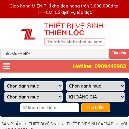
0909445903
Giao hàng MIỄN PHÍ cho đơn hàng trên 3.000.000đ tại
TPHCM. Có dịch vụ lắp đặt.
Tìm kiếm
Hotline: 0909445903
TÌM KIẾM
SẢN PHẨM
THIẾT BỊ VỆ SINH
THIẾT BỊ VỆ SINH CAESAR
VÒI