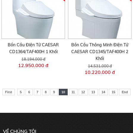
Bồn Cầu Điện Tử CAESAR
Bồn Cầu Thông Minh Điện Tử
CD1364/TAF400H 1 Khối
CAESAR CD1345/TAF400H 2
Khối
18.194.000 đ
12.950.000 đ
14.531.000 đ
10.220.000 đ
First
5
6
7
8
9
10
11
12
13
14
15
End
VỀ CHÚNG TÔI