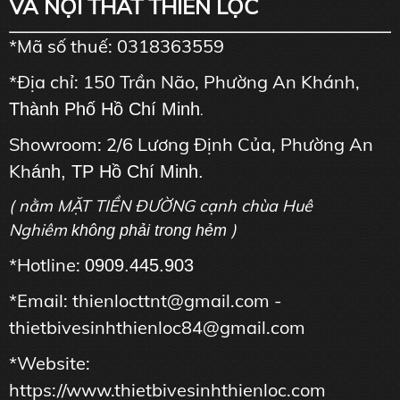
VÀ NỘI THẤT THIÊN LỘC
*Mã số thuế: 0318363559
*Địa chỉ: 150 Trần Não, Phường An Khánh,
Thành Phố Hồ Chí Minh
.
Showroom: 2/6 Lương Định Của, Phường An
Kh
ánh, TP Hồ Chí Minh.
( nằm MẶT TIỀN ĐƯỜNG cạnh chùa Huê
Nghiêm
)
không phải trong hẻm
*Hotline:
0909.445.903
*Email: thienlocttnt@gmail.com -
thietbivesinhthienloc84@gmail.com
*Website:
https://www.thietbivesinhthienloc.com