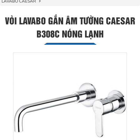
LAVABO CAESAR
VÒI LAVABO GẮN ÂM TƯỜNG CAESAR
B308C NÓNG LẠNH