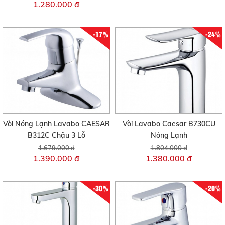
1.280.000 đ
-17%
-24%
Vòi Nóng Lạnh Lavabo CAESAR
Vòi Lavabo Caesar B730CU
B312C Chậu 3 Lỗ
Nóng Lạnh
1.679.000 đ
1.804.000 đ
1.390.000 đ
1.380.000 đ
-30%
-20%