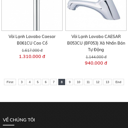
Vòi Lạnh Lavabo Caesar
Vòi Lạnh Lavabo CAESAR
B061CU Cao Cổ
B053CU (BF053) Xả Nhấn Bán
Tự Động
1.617.000 đ
1.310.000 đ
1.144.000 đ
940.000 đ
First
3
4
5
6
7
8
9
10
11
12
13
End
VỀ CHÚNG TÔI