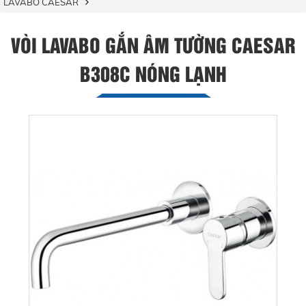
LAVABO CAESAR
VÒI LAVABO GẮN ÂM TƯỜNG CAESAR
B308C NÓNG LẠNH