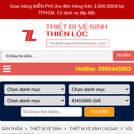
0909445903
Giao hàng MIỄN PHÍ cho đơn hàng trên 3.000.000đ tại
TPHCM. Có dịch vụ lắp đặt.
Tìm kiếm
Hotline: 0909445903
TÌM KIẾM
SẢN PHẨM
THIẾT BỊ VỆ SINH
THIẾT BỊ VỆ SINH CAESAR
VÒI