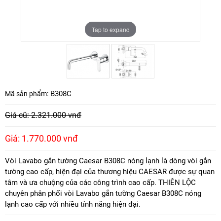
Tap to expand
Tap to expand
B308C
Mã sản phẩm:
Giá cũ: 2.321.000 vnđ
Giá: 1.770.000 vnđ
Vòi Lavabo gắn tường Caesar B308C nóng lạnh là dòng vòi gắn
tường cao cấp, hiện đại của thương hiệu CAESAR được sự quan
tâm và ưa chuộng của các công trình cao cấp. THIÊN LỘC
chuyên phân phối vòi Lavabo gắn tường Caesar B308C nóng
lạnh cao cấp với nhiều tính năng hiện đại.