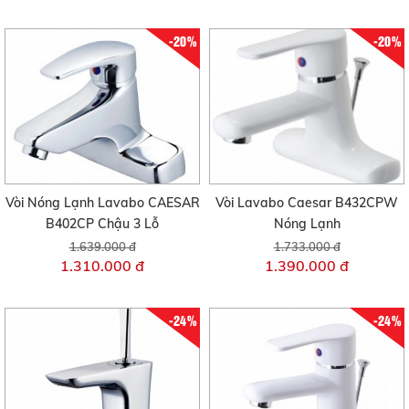
-20%
-20%
Vòi Nóng Lạnh Lavabo CAESAR
Vòi Lavabo Caesar B432CPW
B402CP Chậu 3 Lỗ
Nóng Lạnh
1.639.000 đ
1.733.000 đ
1.310.000 đ
1.390.000 đ
-24%
-24%