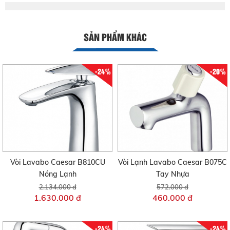
SẢN PHẨM KHÁC
-24%
-20%
Vòi Lavabo Caesar B810CU
Vòi Lạnh Lavabo Caesar B075C
Nóng Lạnh
Tay Nhựa
2.134.000 đ
572.000 đ
1.630.000 đ
460.000 đ
-24%
-24%