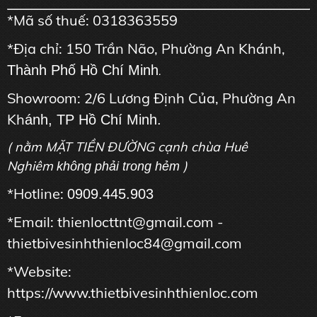
*Mã số thuế: 0318363559
*Địa chỉ: 150 Trần Não, Phường An Khánh,
Thành Phố Hồ Chí Minh
.
Showroom: 2/6 Lương Định Của, Phường An
Kh
ánh, TP Hồ Chí Minh.
( nằm MẶT TIỀN ĐƯỜNG cạnh chùa Huê
Nghiêm
)
không phải trong hẻm
*Hotline:
0909.445.903
*Email: thienlocttnt@gmail.com -
thietbivesinhthienloc84@gmail.com
*Website:
https://www.thietbivesinhthienloc.com