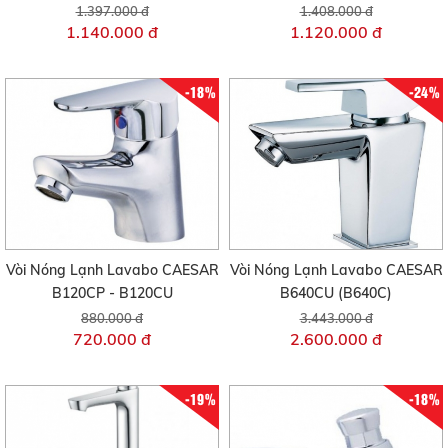
1.397.000 đ
1.408.000 đ
1.140.000 đ
1.120.000 đ
-18%
-24%
Vòi Nóng Lạnh Lavabo CAESAR
Vòi Nóng Lạnh Lavabo CAESAR
B120CP - B120CU
B640CU (B640C)
880.000 đ
3.443.000 đ
720.000 đ
2.600.000 đ
-19%
-18%