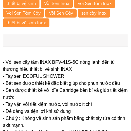
thiết bị vệ sinh
Vòi Sen Inax
Vòi Sen tắm Inax
Vòi Sen Tắm Cây
Vòi Sen Cây
sen cây Inax
thiết bị vệ sinh Inax
- Vòi sen cây tắm INAX BFV-41S-5C nóng lạnh đến từ
thương hiệu thiết bị vệ sinh INAX
- Tay sen ECOFUL SHOWER
- Bát sen được thiết kế đặc biệt giúp cho phun nước đều
- Sen được thiết kế với đĩa Cartridge bền bỉ và giúp tiết kiệm
nước
- Tay vặn vòi tiết kiệm nước, vòi nước ít chì
- Dễ dàng và tiện lợi khi sử dụng
- Chú ý : Không vệ sinh sản phẩm bằng chất tẩy rửa có tính
axit mạnh.