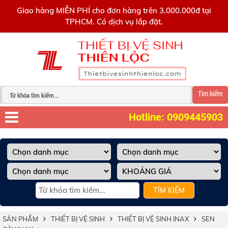
0909445903
Giao hàng MIỄN PHÍ cho đơn hàng trên 3.000.000đ tại
TPHCM. Có dịch vụ lắp đặt.
Tìm kiếm
Hotline: 0909445903
TÌM KIẾM
SẢN PHẨM
THIẾT BỊ VỆ SINH
THIẾT BỊ VỆ SINH INAX
SEN