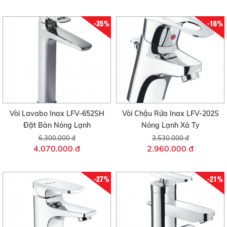
-35%
-16%
Vòi Lavabo Inax LFV-652SH
Vòi Chậu Rửa Inax LFV-202S
Đặt Bàn Nóng Lạnh
Nóng Lạnh Xả Ty
6.300.000 đ
3.530.000 đ
4.070.000 đ
2.960.000 đ
-27%
-21%