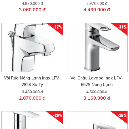
4.880.000 đ
5.970.000 đ
3.060.000 đ
4.430.000 đ
-17%
-31%
Vòi Rửa Nóng Lạnh Inax LFV-
Vòi Chậu Lavabo Inax LFV-
282S Xả Ty
652S Nóng Lạnh
3.450.000 đ
4.560.000 đ
2.870.000 đ
3.160.000 đ
-20%
-26%