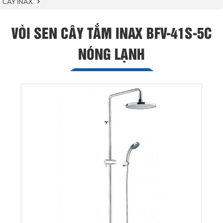
CÂY INAX
VÒI SEN CÂY TẮM INAX BFV-41S-5C
NÓNG LẠNH