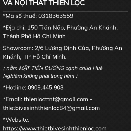
VÀ NỘI THẤT THIÊN LỘC
*Mã số thuế: 0318363559
*Địa chỉ: 150 Trần Não, Phường An Khánh,
Thành Phố Hồ Chí Minh
.
Showroom: 2/6 Lương Định Của, Phường An
Kh
ánh, TP Hồ Chí Minh.
( nằm MẶT TIỀN ĐƯỜNG cạnh chùa Huê
Nghiêm
)
không phải trong hẻm
*Hotline:
0909.445.903
*Email: thienlocttnt@gmail.com -
thietbivesinhthienloc84@gmail.com
*Website:
https://www.thietbivesinhthienloc.com