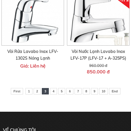
Vòi Rửa Lavabo Inax LFV-
Vòi Nước Lạnh Lavabo Inax
1302S Nóng Lạnh
LFV-17P (LFV-17 + A-325PS)
Giá: Liên hệ
960.000 đ
850.000 đ
First
1
2
3
4
5
6
7
8
9
10
End
VỀ CHÚNG TÔI