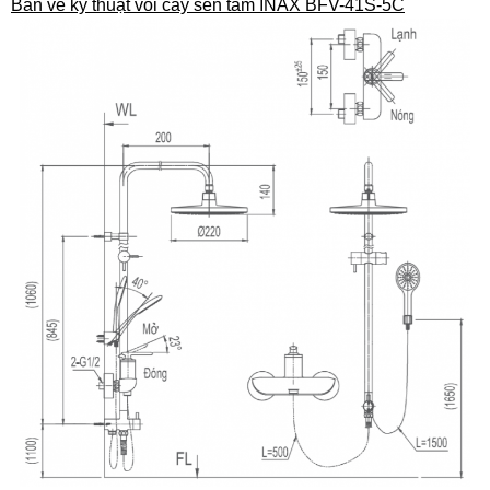
Bản vẽ kỹ thuật vòi cây sen tắm INAX BFV-41S-5C