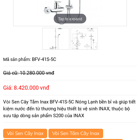
Tap to expand
Tap to expand
BFV-41S-5C
Mã sản phẩm:
Giá cũ: 10.280.000 vnđ
Giá: 8.420.000 vnđ
Vòi Sen Cây Tắm Inax BFV-41S-5C Nóng Lạnh bền bỉ và giúp tiết
kiệm nước đến từ thương hiệu thiết bị vệ sinh INAX, thuộc bộ
sưu tập dòng sản phẩm S200 của INAX
Vòi Sen Cây Inax
Vòi Sen Tắm Cây Inax