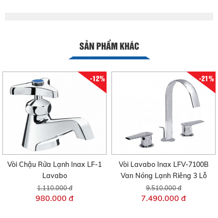
SẢN PHẨM KHÁC
-12%
-21%
Vòi Chậu Rửa Lạnh Inax LF-1
Vòi Lavabo Inax LFV-7100B
Lavabo
Van Nóng Lạnh Riêng 3 Lỗ
1.110.000 đ
9.510.000 đ
980.000 đ
7.490.000 đ