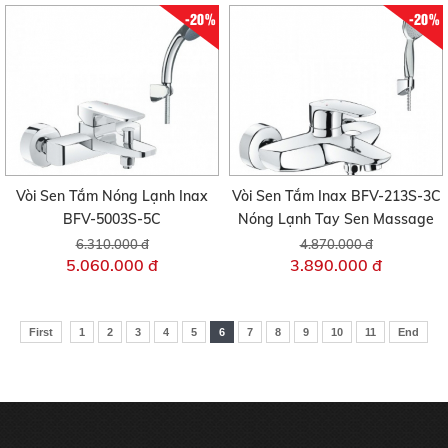
-20%
-20%
Vòi Sen Tắm Nóng Lạnh Inax
Vòi Sen Tắm Inax BFV-213S-3C
BFV-5003S-5C
Nóng Lạnh Tay Sen Massage
6.310.000 đ
4.870.000 đ
5.060.000 đ
3.890.000 đ
First
1
2
3
4
5
6
7
8
9
10
11
End