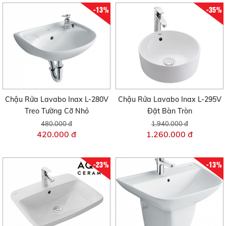
-13%
-35%
Chậu Rửa Lavabo Inax L-280V
Chậu Rửa Lavabo Inax L-295V
Treo Tường Cỡ Nhỏ
Đặt Bàn Tròn
480.000 đ
1.940.000 đ
420.000 đ
1.260.000 đ
-23%
-13%