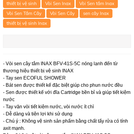
thiết bị vệ sinh
Vòi Sen Inax
Vòi Sen tắm Inax
Vòi Sen Tắm Cây
Vòi Sen Cây
sen cây Inax
thiết bị vệ sinh Inax
- Vòi sen cây tắm INAX BFV-41S-5C nóng lạnh đến từ
thương hiệu thiết bị vệ sinh INAX
- Tay sen ECOFUL SHOWER
- Bát sen được thiết kế đặc biệt giúp cho phun nước đều
- Sen được thiết kế với đĩa Cartridge bền bỉ và giúp tiết kiệm
nước
- Tay vặn vòi tiết kiệm nước, vòi nước ít chì
- Dễ dàng và tiện lợi khi sử dụng
- Chú ý : Không vệ sinh sản phẩm bằng chất tẩy rửa có tính
axit mạnh.