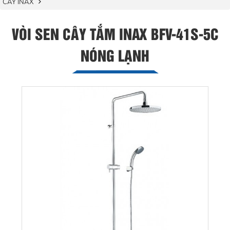
CÂY INAX
VÒI SEN CÂY TẮM INAX BFV-41S-5C
NÓNG LẠNH