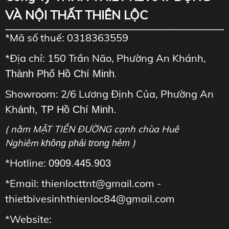
VÀ NỘI THẤT THIÊN LỘC
*Mã số thuế: 0318363559
*Địa chỉ: 150 Trần Não, Phường An Khánh,
Thành Phố Hồ Chí Minh
.
Showroom: 2/6 Lương Định Của, Phường An
Kh
ánh, TP Hồ Chí Minh.
( nằm MẶT TIỀN ĐƯỜNG cạnh chùa Huê
Nghiêm
)
không phải trong hẻm
*Hotline:
0909.445.903
*Email: thienlocttnt@gmail.com -
thietbivesinhthienloc84@gmail.com
*Website: