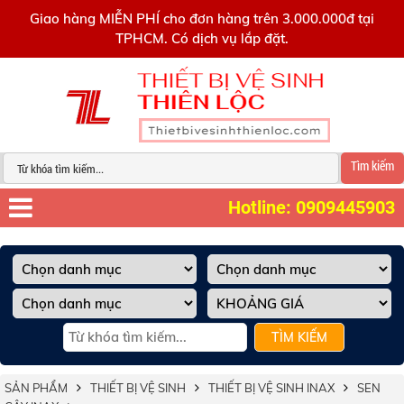
0909445903
Giao hàng MIỄN PHÍ cho đơn hàng trên 3.000.000đ tại
TPHCM. Có dịch vụ lắp đặt.
Tìm kiếm
Hotline: 0909445903
TÌM KIẾM
SẢN PHẨM
THIẾT BỊ VỆ SINH
THIẾT BỊ VỆ SINH INAX
SEN