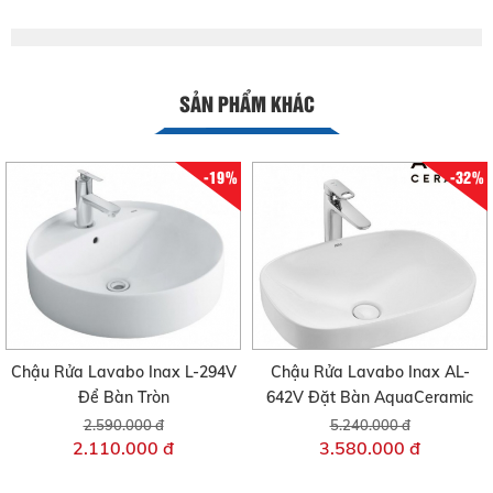
SẢN PHẨM KHÁC
-19%
-32%
Chậu Rửa Lavabo Inax L-294V
Chậu Rửa Lavabo Inax AL-
Để Bàn Tròn
642V Đặt Bàn AquaCeramic
2.590.000 đ
5.240.000 đ
2.110.000 đ
3.580.000 đ