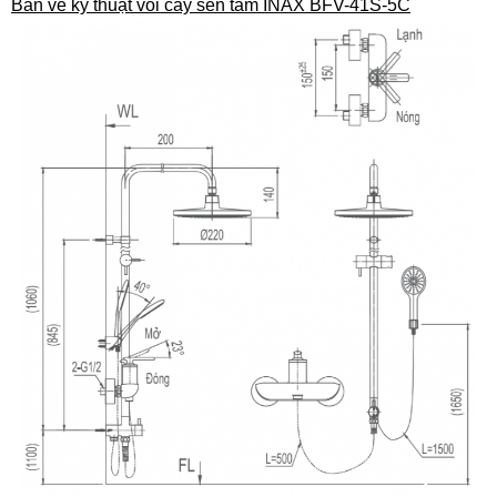
Bản vẽ kỹ thuật vòi cây sen tắm INAX BFV-41S-5C