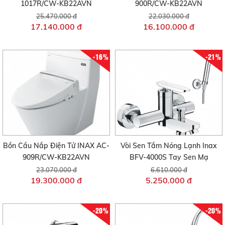
1017R/CW-KB22AVN
900R/CW-KB22AVN
25.470.000 đ
22.030.000 đ
17.140.000 đ
16.100.000 đ
-16%
-21%
Bồn Cầu Nắp Điện Tử INAX AC-
Vòi Sen Tắm Nóng Lạnh Inax
909R/CW-KB22AVN
BFV-4000S Tay Sen Mạ
23.070.000 đ
6.610.000 đ
19.300.000 đ
5.250.000 đ
-20%
-20%