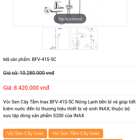
Tap to expand
Tap to expand
BFV-41S-5C
Mã sản phẩm:
Giá cũ: 10.280.000 vnđ
Giá: 8.420.000 vnđ
Vòi Sen Cây Tắm Inax BFV-41S-5C Nóng Lạnh bền bỉ và giúp tiết
kiệm nước đến từ thương hiệu thiết bị vệ sinh INAX, thuộc bộ
sưu tập dòng sản phẩm S200 của INAX
Vòi Sen Cây Inax
Vòi Sen Tắm Cây Inax