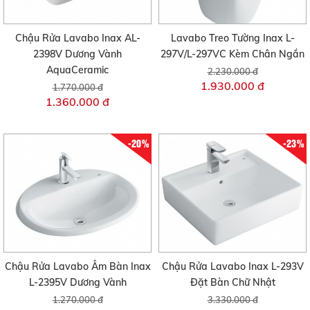
Chậu Rửa Lavabo Inax AL-
Lavabo Treo Tường Inax L-
2398V Dương Vành
297V/L-297VC Kèm Chân Ngắn
AquaCeramic
2.230.000 đ
1.930.000 đ
1.770.000 đ
1.360.000 đ
-20%
-23%
Chậu Rửa Lavabo Âm Bàn Inax
Chậu Rửa Lavabo Inax L-293V
L-2395V Dương Vành
Đặt Bàn Chữ Nhật
1.270.000 đ
3.330.000 đ