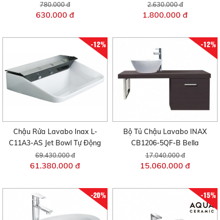
780.000 đ
2.630.000 đ
630.000 đ
1.800.000 đ
-12%
-12%
Chậu Rửa Lavabo Inax L-
Bộ Tủ Chậu Lavabo INAX
C11A3-AS Jet Bowl Tự Động
CB1206-5QF-B Bella
69.430.000 đ
17.040.000 đ
61.380.000 đ
15.060.000 đ
-20%
-15%