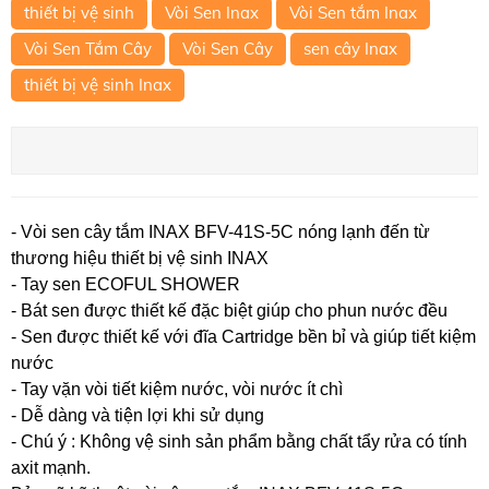
thiết bị vệ sinh
Vòi Sen Inax
Vòi Sen tắm Inax
Vòi Sen Tắm Cây
Vòi Sen Cây
sen cây Inax
thiết bị vệ sinh Inax
- Vòi sen cây tắm INAX BFV-41S-5C nóng lạnh đến từ
thương hiệu thiết bị vệ sinh INAX
- Tay sen ECOFUL SHOWER
- Bát sen được thiết kế đặc biệt giúp cho phun nước đều
- Sen được thiết kế với đĩa Cartridge bền bỉ và giúp tiết kiệm
nước
- Tay vặn vòi tiết kiệm nước, vòi nước ít chì
- Dễ dàng và tiện lợi khi sử dụng
- Chú ý : Không vệ sinh sản phẩm bằng chất tẩy rửa có tính
axit mạnh.