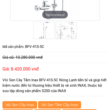
Tap to expand
Tap to expand
BFV-41S-5C
Mã sản phẩm:
Giá cũ: 10.280.000 vnđ
Giá: 8.420.000 vnđ
Vòi Sen Cây Tắm Inax BFV-41S-5C Nóng Lạnh bền bỉ và giúp tiết
kiệm nước đến từ thương hiệu thiết bị vệ sinh INAX, thuộc bộ
sưu tập dòng sản phẩm S200 của INAX
Vòi Sen Cây Inax
Vòi Sen Tắm Cây Inax