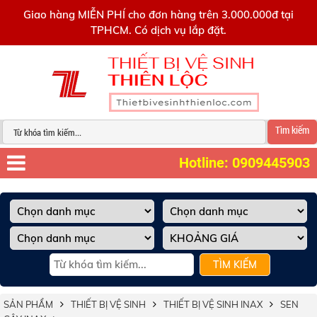
0909445903
Giao hàng MIỄN PHÍ cho đơn hàng trên 3.000.000đ tại
TPHCM. Có dịch vụ lắp đặt.
Tìm kiếm
Hotline: 0909445903
TÌM KIẾM
SẢN PHẨM
THIẾT BỊ VỆ SINH
THIẾT BỊ VỆ SINH INAX
SEN