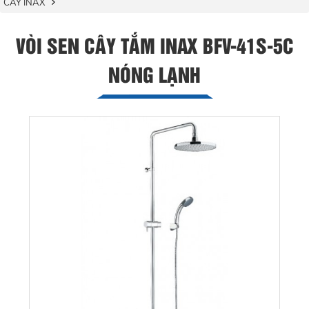
CÂY INAX
VÒI SEN CÂY TẮM INAX BFV-41S-5C
NÓNG LẠNH