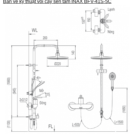
Bản vẽ kỹ thuật vòi cây sen tắm INAX BFV-41S-5C