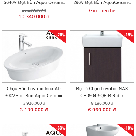
S640V Đặt Bàn Aqua Ceramic
296V Đặt Bàn AquaCeramic
Giá: Liên hệ
12.130.000 đ
10.340.000 đ
-20%
-15%
Chậu Rửa Lavabo Inax AL-
Bộ Tủ Chậu Lavabo INAX
300V Đặt Bàn Aqua Ceramic
CB0504-5QF-B Rubik
3.920.000 đ
8.180.000 đ
3.130.000 đ
6.960.000 đ
-33%
-10%