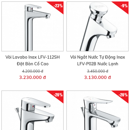
-23%
-9%
Vòi Lavabo Inax LFV-112SH
Vòi Ngắt Nước Tự Động Inax
Đặt Bàn Cổ Cao
LFV-P02B Nước Lạnh
4.200.000 đ
3.450.000 đ
3.230.000 đ
3.130.000 đ
-26%
-26%