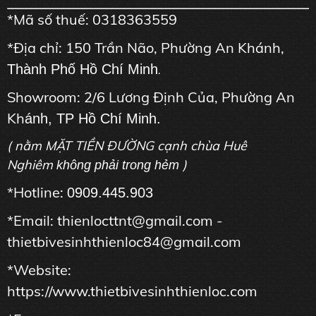
*Mã số thuế: 0318363559
*Địa chỉ: 150 Trần Não, Phường An Khánh,
Thành Phố Hồ Chí Minh
.
Showroom: 2/6 Lương Định Của, Phường An
Kh
ánh, TP Hồ Chí Minh.
( nằm MẶT TIỀN ĐƯỜNG cạnh chùa Huê
Nghiêm
)
không phải trong hẻm
*Hotline:
0909.445.903
*Email: thienlocttnt@gmail.com -
thietbivesinhthienloc84@gmail.com
*Website:
https://www.thietbivesinhthienloc.com