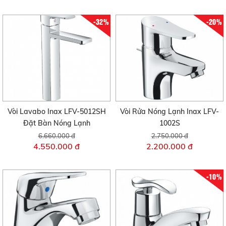
-32%
-20%
Vòi Lavabo Inax LFV-5012SH
Vòi Rửa Nóng Lạnh Inax LFV-
Đặt Bàn Nóng Lạnh
1002S
6.660.000 đ
2.750.000 đ
4.550.000 đ
2.200.000 đ
-10%