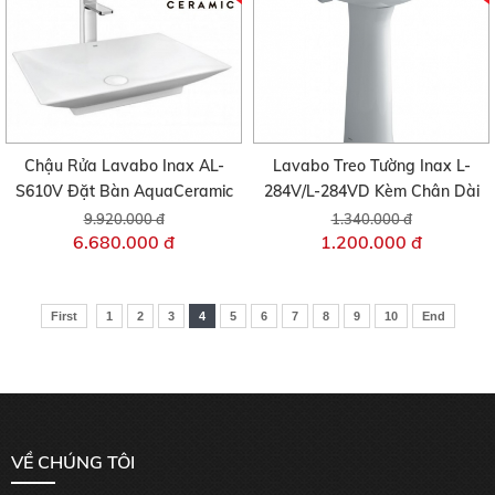
Chậu Rửa Lavabo Inax AL-
Lavabo Treo Tường Inax L-
S610V Đặt Bàn AquaCeramic
284V/L-284VD Kèm Chân Dài
9.920.000 đ
1.340.000 đ
6.680.000 đ
1.200.000 đ
First
1
2
3
4
5
6
7
8
9
10
End
VỀ CHÚNG TÔI