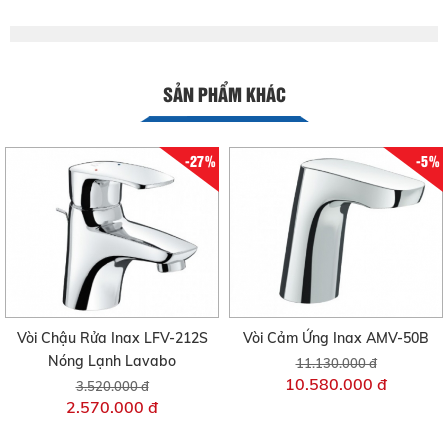
SẢN PHẨM KHÁC
-27%
-5%
Vòi Chậu Rửa Inax LFV-212S
Vòi Cảm Ứng Inax AMV-50B
Nóng Lạnh Lavabo
11.130.000 đ
10.580.000 đ
3.520.000 đ
2.570.000 đ