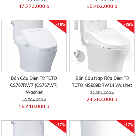
47.773.000 đ
15.402.000 đ
-18%
-25%
Bồn Cầu Điện Tử TOTO
Bồn Cầu Nắp Rửa Điện Tử
CS767RW7 (CS767W7)
TOTO MS889DRW14 Washlet
Washlet
32.351.000 đ
24.263.000 đ
18.704.000 đ
15.410.000 đ
-17%
-17%