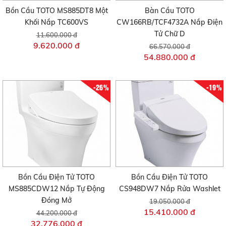
Bồn Cầu TOTO MS885DT8 Một
Bàn Cầu TOTO
Khối Nắp TC600VS
CW166RB/TCF4732A Nắp Điện
Tử Chữ D
11.600.000 đ
9.620.000 đ
66.570.000 đ
54.880.000 đ
-26%
-19%
Bồn Cầu Điện Tử TOTO
Bồn Cầu Điện Tử TOTO
MS885CDW12 Nắp Tự Động
CS948DW7 Nắp Rửa Washlet
Đóng Mở
19.050.000 đ
15.410.000 đ
44.200.000 đ
32.776.000 đ