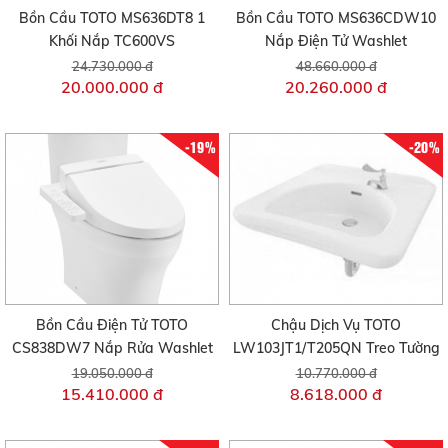
Bồn Cầu TOTO MS636DT8 1
Bồn Cầu TOTO MS636CDW10
Khối Nắp TC600VS
Nắp Điện Tử Washlet
24.730.000 đ
48.660.000 đ
20.000.000 đ
20.260.000 đ
-19%
-20%
Bồn Cầu Điện Tử TOTO
Chậu Dịch Vụ TOTO
CS838DW7 Nắp Rửa Washlet
LW103JT1/T205QN Treo Tường
19.050.000 đ
10.770.000 đ
15.410.000 đ
8.618.000 đ