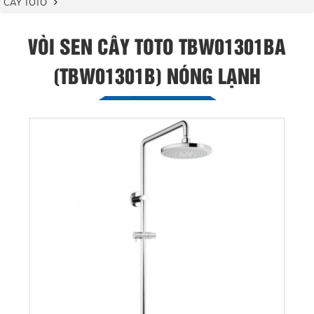
CÂY TOTO
VÒI SEN CÂY TOTO TBW01301BA
(TBW01301B) NÓNG LẠNH