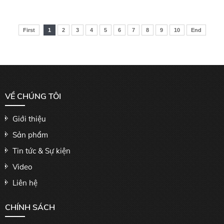
First
1
2
3
4
5
6
7
8
9
10
End
VỀ CHÚNG TÔI
Giới thiệu
Sản phẩm
Tin tức & Sự kiện
Video
Liên hệ
CHÍNH SÁCH