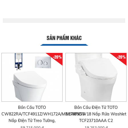
SẢN PHẨM KHÁC
-20%
-20%
Bồn Cầu TOTO
Bồn Cầu Điện Tử TOTO
CW822RA/TCF4911Z/WH172A/MB174P#SS
MS885DW18 Nắp Rửa Washlet
Nắp Điện Tử Treo Tường,
TCF23710AAA C2
59.715.000 đ
19.253.000 đ