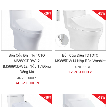
-26%
-26%
Bồn Cầu Điện Tử TOTO
Bồn Cầu Điện Tử TOTO
MS889CDRW12
MS885DW14 Nắp Rửa Washlet
(MS889CDW12) Nắp Tự Động
30.620.000 đ
22.769.000 đ
Đóng Mở
46.230.000 đ
34.322.000 đ
-19%
-19%