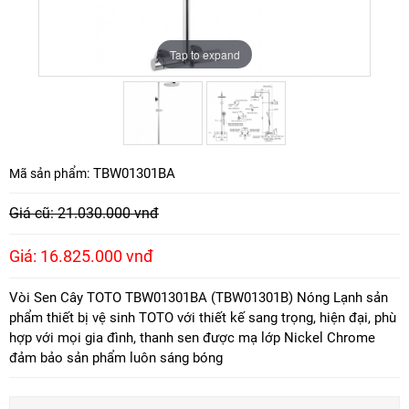
Tap to expand
Tap to expand
TBW01301BA
Mã sản phẩm:
Giá cũ: 21.030.000 vnđ
Giá: 16.825.000 vnđ
Vòi Sen Cây TOTO TBW01301BA (TBW01301B) Nóng Lạnh sản
phẩm thiết bị vệ sinh TOTO với thiết kế sang trọng, hiện đại, phù
hợp với mọi gia đình, thanh sen được mạ lớp Nickel Chrome
đảm bảo sản phẩm luôn sáng bóng