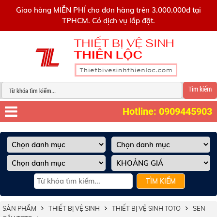
0909445903
Giao hàng MIỄN PHÍ cho đơn hàng trên 3.000.000đ tại
TPHCM. Có dịch vụ lắp đặt.
Tìm kiếm
Hotline: 0909445903
TÌM KIẾM
SẢN PHẨM
THIẾT BỊ VỆ SINH
THIẾT BỊ VỆ SINH TOTO
SEN