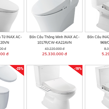
 Tử INAX AC-
Bồn Cầu Thông Minh INAX AC-
Bồn Cầu INA
H20VN
1017R/CW-KA22AVN
969/
00 đ
43.220.000 đ
8.3
000 đ
25.330.000 đ
5.2
-23%
-16%