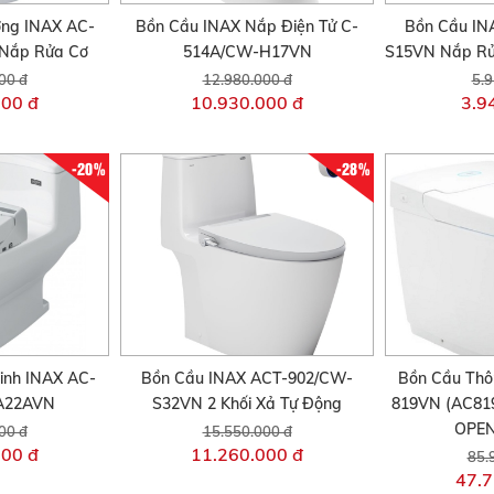
ờng INAX AC-
Bồn Cầu INAX Nắp Điện Tử C-
Bồn Cầu IN
Nắp Rửa Cơ
514A/CW-H17VN
S15VN Nắp Rử
00 đ
12.980.000 đ
5.9
000 đ
10.930.000 đ
3.9
-20%
-28%
inh INAX AC-
Bồn Cầu INAX ACT-902/CW-
Bồn Cầu Thô
A22AVN
S32VN 2 Khối Xả Tự Động
819VN (AC81
OPEN
00 đ
15.550.000 đ
000 đ
11.260.000 đ
85.
47.7