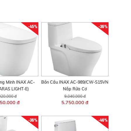
-45%
-36%
ng Minh INAX AC-
Bồn Cầu INAX AC-989/CW-S15VN
ARAS LIGHT-E)
Nắp Rửa Cơ
020.000 đ
9.040.000 đ
50.000 đ
5.750.000 đ
-36%
-46%