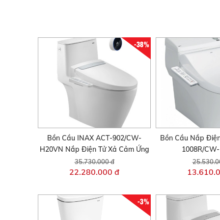
-38%
Bồn Cầu INAX ACT-902/CW-
Bồn Cầu Nắp Điện
H20VN Nắp Điện Tử Xả Cảm Ứng
1008R/CW
35.730.000 đ
25.530.0
22.280.000 đ
13.610.
-3%