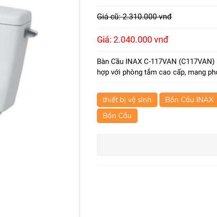
Giá cũ: 2.310.000 vnđ
Giá: 2.040.000 vnđ
Bàn Cầu INAX C-117VAN (C117VAN) Ha
hợp với phòng tắm cao cấp, mang pho
thiết bị vệ sinh
Bồn Cầu INAX
Bồn Cầu