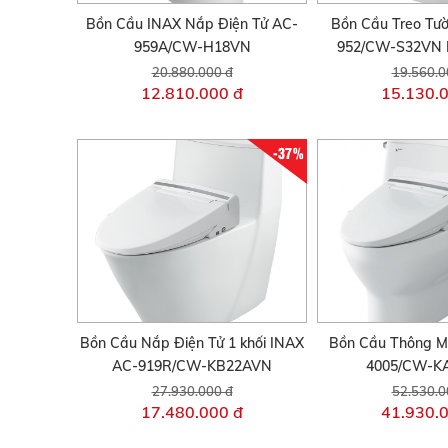
Bồn Cầu INAX Nắp Điện Tử AC-
Bồn Cầu Treo Tư
959A/CW-H18VN
952/CW-S32VN 
20.880.000 đ
19.560.0
12.810.000 đ
15.130.
-37%
Bồn Cầu Nắp Điện Tử 1 khối INAX
Bồn Cầu Thông M
AC-919R/CW-KB22AVN
4005/CW-K
27.930.000 đ
52.530.0
17.480.000 đ
41.930.