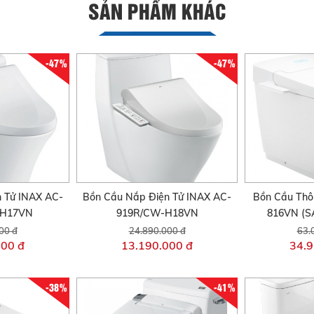
SẢN PHẨM KHÁC
-47%
-47%
 Tử INAX AC-
Bồn Cầu Nắp Điện Tử INAX AC-
Bồn Cầu Thô
-H17VN
919R/CW-H18VN
816VN (S
00 đ
24.890.000 đ
63.
000 đ
13.190.000 đ
34.9
-38%
-41%