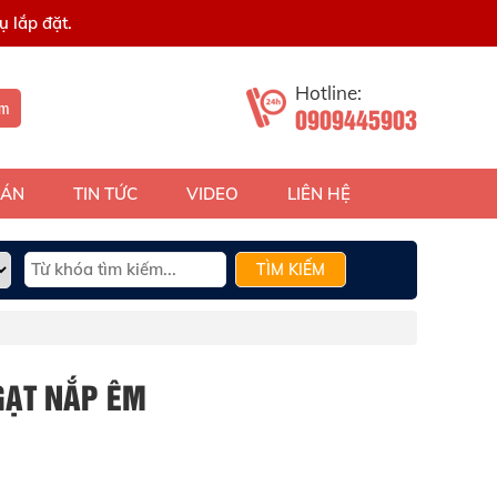
 lắp đặt.
Hotline:
ếm
0909445903
 ÁN
TIN TỨC
VIDEO
LIÊN HỆ
TÌM KIẾM
 GẠT NẮP ÊM