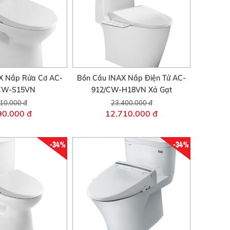
X Nắp Rửa Cơ AC-
Bồn Cầu INAX Nắp Điện Tử AC-
CW-S15VN
912/CW-H18VN Xả Gạt
10.000 đ
23.400.000 đ
90.000 đ
12.710.000 đ
-34%
-34%