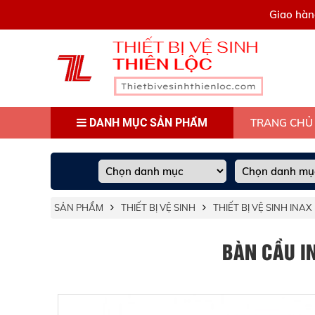
0909445903
Giao hàn
DANH MỤC SẢN PHẨM
TRANG CHỦ
SẢN PHẨM
THIẾT BỊ VỆ SINH
THIẾT BỊ VỆ SINH INAX
BÀN CẦU IN