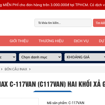
g MIỄN PHÍ cho đơn hàng trên 3.000.000đ tại TPHCM. Có dịch vụ
Tìm ki
GIỚI THIỆU
THƯƠNG HIỆU
DỊCH VỤ
DỰ
BỒN CẦU INAX
AX C-117VAN (C117VAN) HAI KHỐI XẢ
C-117VAN
Mã sản phẩm: