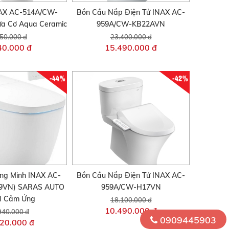
AX AC-514A/CW-
Bồn Cầu Nắp Điện Tử INAX AC-
a Cơ Aqua Ceramic
959A/CW-KB22AVN
50.000 đ
23.400.000 đ
40.000 đ
15.490.000 đ
-44%
-42%
ng Minh INAX AC-
Bồn Cầu Nắp Điện Tử INAX AC-
9VN) SARAS AUTO
959A/CW-H17VN
 Cảm Ứng
18.100.000 đ
10.490.000 đ
940.000 đ
0909445903
20.000 đ