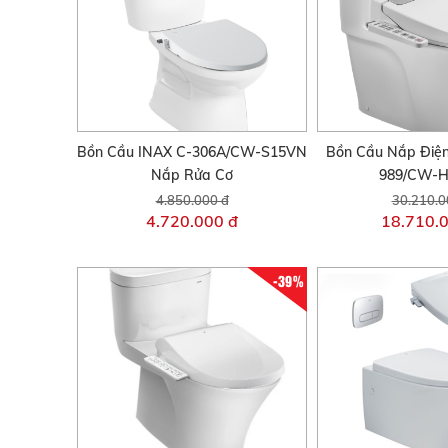
Bồn Cầu INAX C-306A/CW-S15VN
Bồn Cầu Nắp Điện
Nắp Rửa Cơ
989/CW-
4.850.000 đ
30.210.0
4.720.000 đ
18.710.
-39%